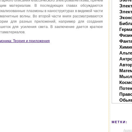
нтарного описания классического электромагнетизма, причем
Элек
щим материалам. В последующих главах обсуждаются
кализованные плазмоны в наноструктурах в видимой части
Элект
омагнитные волны. Во второй части книги рассматриваются
Экон
еории для разных приложений, например для создания
Библ
шеток для усиления света. В заключение дается краткое
Герм
етаматериалов.
Физи
Фанта
змоника: Теория и приложения
Хими
Альте
Антр
Автор
Мате
Мысл
Косм
Поте
Прав
Обья
МЕТКИ:
Аким