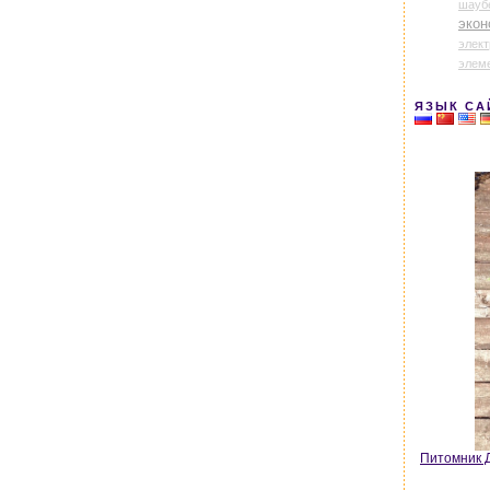
шауб
экон
элек
элем
ЯЗЫК СА
Питомник Д