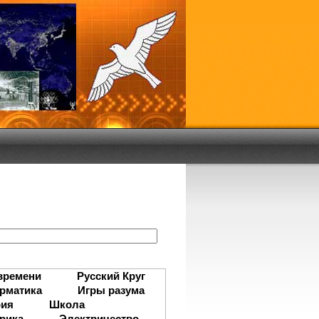
:
времени
Русский Круг
рматика
Игры разума
рия
Школа
рика
Электричество