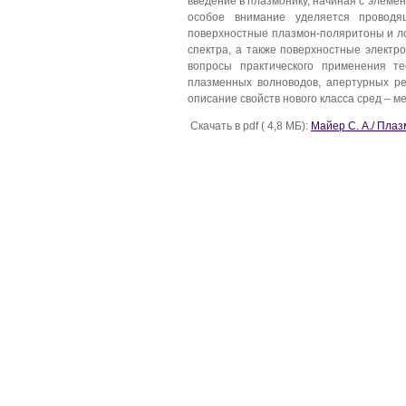
введение в плазмонику, начиная с элеме
особое внимание уделяется проводя
поверхностные плазмон-поляритоны и ло
спектра, а также поверхностные электр
вопросы практического применения т
плазменных волноводов, апертурных ре
описание свойств нового класса сред – м
Скачать в pdf ( 4,8 МБ):
Майер С. А./ Пла