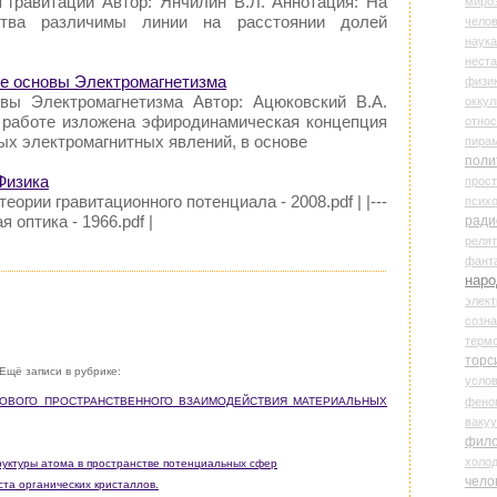
я гравитации Автор: Янчилин В.Л. Аннотация: На
миро
ства различимы линии на расстоянии долей
чело
наука
нест
ие основы Электромагнетизма
физи
овы Электромагнетизма Автор: Ацюковский В.А.
оккул
 работе изложена эфиродинамическая концепция
относ
ых электромагнитных явлений, в основе
пира
поли
Физика
прос
теории гравитационного потенциала - 2008.pdf | |---
психо
 оптика - 1966.pdf |
ради
реля
фант
наро
элект
созн
терм
торс
Ещё записи в рубрике:
усло
фено
СИЛОВОГО ПРОСТРАНСТВЕННОГО ВЗАИМОДЕЙСТВИЯ МАТЕРИАЛЬНЫХ
ваку
фил
холо
труктуры атома в пространстве потенциальных сфер
чело
ста органических кристаллов.