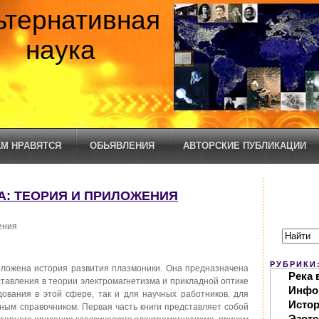
ьтернативная
наука
М НРАВЯТСЯ
ОБЬЯВЛЕНИЯ
АВТОРСКИЕ ПУБЛИКАЦИИ
КА: ТЕОРИЯ И ПРИЛОЖЕНИЯ
ения
РУБРИКИ
зложена история развития плазмоники. Она предназначена
Река 
ставления в теории электромагнетизма и прикладной оптике
Инфо
ования в этой сфере, так и для научных работников, для
Исто
ьным справочником. Первая часть книги представляет собой
Эзоте