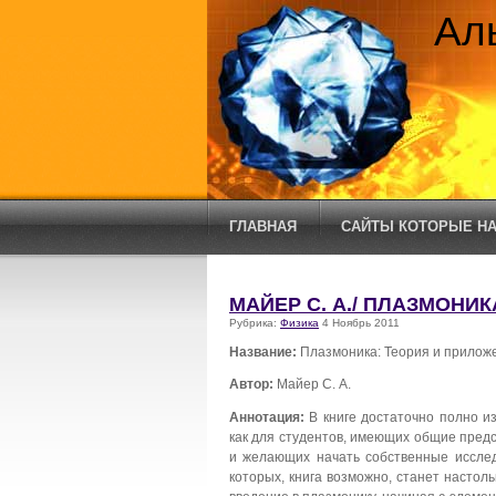
Ал
ГЛАВНАЯ
САЙТЫ КОТОРЫЕ НА
МАЙЕР С. А./ ПЛАЗМОНИ
Рубрика:
Физика
4 Ноябрь 2011
Название:
Плазмоника: Теория и прилож
Автор:
Майер С. А.
Аннотация:
В книге достаточно полно и
как для студентов, имеющих общие пред
и желающих начать собственные исслед
которых, книга возможно, станет настол