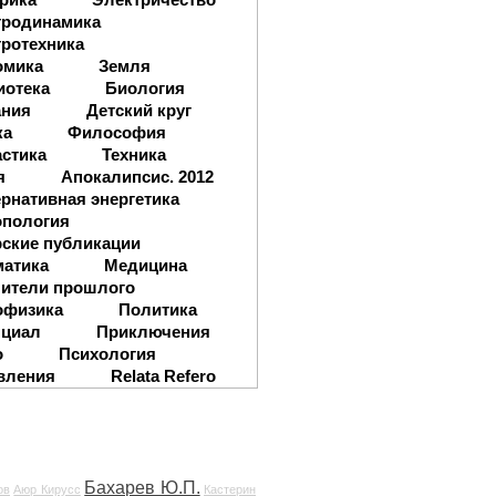
тродинамика
ротехника
омика
Земля
иотека
Биология
ания
Детский круг
ка
Философия
стика
Техника
я
Апокалипсис. 2012
рнативная энергетика
опология
ские публикации
матика
Медицина
ители прошлого
офизика
Политика
нциал
Приключения
о
Психология
вления
Relata Refero
Бахарев Ю.П.
ов
Аюр Кирусс
Кастерин