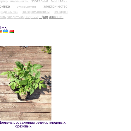
эзотерика
эйнштейн
ергер
школьникам
омика
электричество
эксперимент
тродинамика
электромагнетизм
электрон
эфир
энергия
явления
енты
энергетика
ЙТА:
ревень.рус саженцы редких, плодовых,
ореховых.