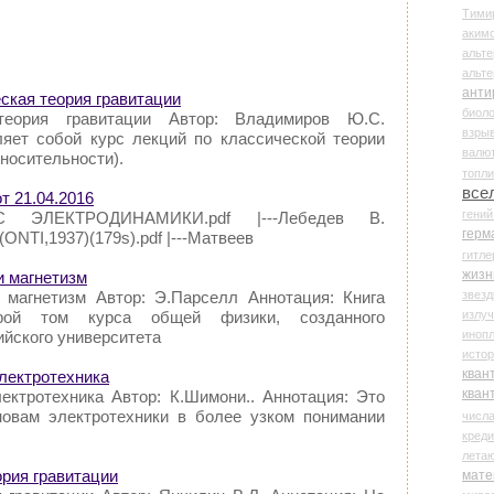
Тими
аки
альте
альт
анти
ская теория гравитации
биоло
теория гравитации Автор: Владимиров Ю.С.
взры
ляет собой курс лекций по классической теории
валю
тносительности).
топл
все
т 21.04.2016
гени
РС ЭЛЕКТРОДИНАМИКИ.pdf |---Лебедев В.
герм
ONTI,1937)(179s).pdf |---Матвеев
гитле
жизн
и магнетизм
звез
 магнетизм Автор: Э.Парселл Аннотация: Книга
излу
орой том курса общей физики, созданного
иноп
йского университета
истор
кван
электротехника
кван
лектротехника Автор: К.Шимони.. Аннотация: Это
новам электротехники в более узком понимании
числ
креди
лета
ория гравитации
мате