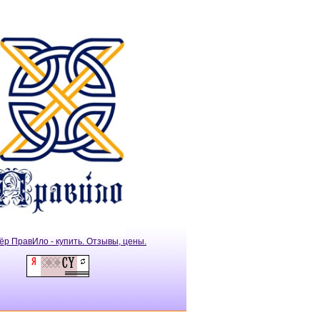
ёр ПравИло - купить. Отзывы, цены.