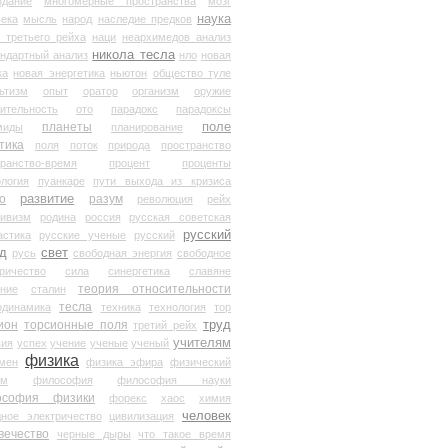
здание
многомерные пространства
мозг
наука
века
мысль
народ
наследие предков
 третьего рейха
наци
неархимедов анализ
никола тесла
андартный анализ
нло
новая
ка
новая энергетика
ньютон
общество туле
ьтизм
опыт
оратор
организм
оружие
ительность
ото
парадокс
парадоксы
планеты
поле
миды
планирование
тика
поля
поток
природа
пространство
транство-время
процент
проценты
логия
пуанкаре
пути выхода из кризиса
о
развитие
разум
революция
рейх
тивизм
родина
россия
русская советская
русский
астика
русские ученые
русский
д
свет
русь
свободная энергия
свободное
ричество
сила
синергетика
славяне
теория относительности
ание
сталин
тесла
одинамика
техника
технология
тор
труд
ион
торсионные поля
третий рейх
учителям
вия
успех
учение
ученые
ученый
физика
мен
физика эфира
физический
ум
философия
философия науки
ософия физики
форекс
хаос
химия
человек
дное электричество
цивилизация
вечество
черные дыры
что такое время