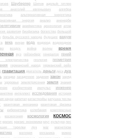
Шаубергер
рязев
Шипов
адольф гитлер
мов анатолий евгеньевич
алгебра
рнатива
альтернативная энергетика
ернативная энергия
анализ
аненербе
релятивизм
арифметика
археология
атом
гия развития
биофизика
богатство
большой
вакуум
в
борьба русского народа
будущее
века
вода
та
вихри
водород
водородное
время
иво
воздух
война
волны
ленная
гений
вуз
гейзенберг
генератор
геометрия
й электричества
геология
ания
германский народ
германский рейх
гравитация
деньги
дух
р
двигатель
диск
ь
закон
загадки
загадочное
задания
заряд
земля
ды
здоровье
землетрясения
знания
инженер
чение
изобретения
импульс
исследования
ланетяне
интеллект
история
ия науки
капитал
катастрофы
катушка теслы
т
квантовая механика
квантовая физика
ты
кибернетика
колебания
комплексные
космос
космология
а
космогония
т
кризис
кризис экономики
круг
культура
лес
ющие тарелки
луч
маг
магнетизм
матика
материя
механика
микро