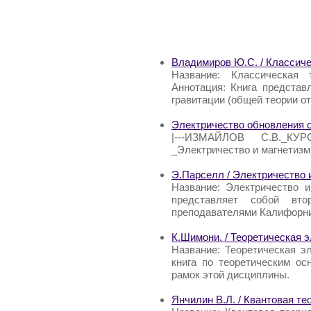
Владимиров Ю.С. / Классиче
Название: Классическая 
Аннотация: Книга представ
гравитации (общей теории о
Электричество обновления о
|---ИЗМАЙЛОВ С.В._КУ
_Электричество и магнетизм(
Э.Парселл / Электричество 
Название: Электричество и
представляет собой вт
преподавателями Калифорни
К.Шимони. / Теоретическая 
Название: Теоретическая э
книга по теоретическим ос
рамок этой дисциплины.
Янчилин В.Л. / Квантовая те