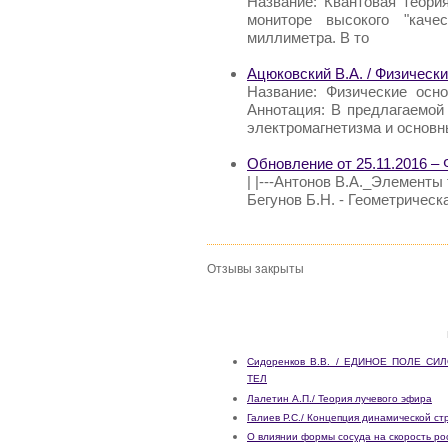
Название: Квантовая теори
мониторе высокого "каче
миллиметра. В то
Ацюковский В.А. / Физическ
Название: Физические осн
Аннотация: В предлагаемой
электромагнетизма и основн
Обновление от 25.11.2016 – 
| |---Антонов В.А._Элементы 
Бегунов Б.Н. - Геометрическая
Отзывы закрыты
Сидоренков В.В. / ЕДИНОЕ ПОЛЕ 
ТЕЛ
Лалетин А.П./ Теория лучевого эфира
Галиев Р.С./ Концепция динамической с
О влиянии формы сосуда на скорость ро