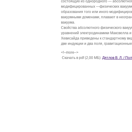
состоящую из однородного — абсолютног
модифицированных —физических вакуумо
образования того или иного модифициро
вакуумными доменами, плавают в неогра
вакуума.
Свойства абсолютного физического ваку
уравнений электродинамики Максвелла и
Хевисайда приведены к стандартному виду
две индукции и два поля, гравитационные
<!–more–>
Скачать в pdf (2,00 МБ):
Дятлов В. Л. / П