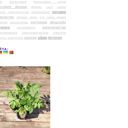
ум
философия
философия науки
ософия физики
форекс
хаос
химия
человек
дное электричество
цивилизация
вечество
черные дыры
что такое время
эзотерика
эйнштейн
ергер
школьникам
омика
электричество
эксперимент
тродинамика
электромагнетизм
электрон
эфир
энергия
явления
енты
энергетика
ЙТА: