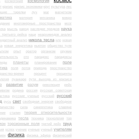
космос
космология
а
космогония
т
кризис
кризис экономики
круг
культура
лес
ющие тарелки
луч
маг
магнетизм
матика
материя
механика
микро
здание
многомерные пространства
мозг
наука
века
мысль
народ
наследие предков
 третьего рейха
наци
неархимедов анализ
никола тесла
андартный анализ
нло
новая
ка
новая энергетика
ньютон
общество туле
ьтизм
опыт
оратор
организм
оружие
ительность
ото
парадокс
парадоксы
планеты
поле
миды
планирование
тика
поля
поток
природа
пространство
транство-время
процент
проценты
логия
пуанкаре
пути выхода из кризиса
о
развитие
разум
революция
рейх
тивизм
родина
россия
русская советская
русский
астика
русские ученые
русский
д
свет
русь
свободная энергия
свободное
ричество
сила
синергетика
славяне
теория относительности
ание
сталин
тесла
одинамика
техника
технология
тор
труд
ион
торсионные поля
третий рейх
учителям
вия
успех
учение
ученые
ученый
физика
мен
физика эфира
физический