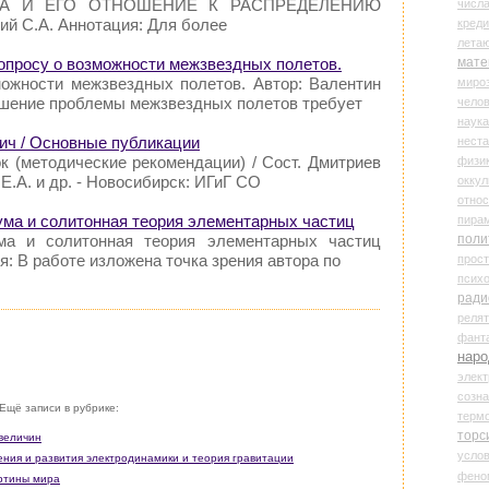
ЕКА И ЕГО ОТНОШЕНИЕ К РАСПРЕДЕЛЕНИЮ
числ
й С.А. Аннотация: Для более
креди
лета
опросу о возможности межзвездных полетов.
мате
можности межзвездных полетов. Автор: Валентин
миро
шение проблемы межзвездных полетов требует
чело
наука
ич / Основные публикации
нест
к (методические рекомендации) / Сост. Дмитриев
физи
 Е.А. и др. - Новосибирск: ИГиГ СО
оккул
относ
ума и солитонная теория элементарных частиц
пира
ма и солитонная теория элементарных частиц
поли
: В работе изложена точка зрения автора по
прос
психо
ради
реля
фант
наро
элект
созн
Ещё записи в рубрике:
терм
торс
 величин
усло
ения и развития электродинамики и теория гравитации
фено
артины мира