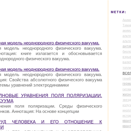
МЕТКИ:
Аким
Тими
аки
альте
альт
нная модель неоднородного физического вакуума.
анти
я модель неоднородного физического вакуума.
биоло
отация: книге излагается и обосновывается
взры
днородного физического вакуума.
валю
топл
нная модель неоднородного физического вакуума.
все
я модель неоднородного физического вакуума.
гени
ация: Свойства абсолютного физического вакуума
герм
темы уравнений электродинамики
гитле
жизн
ОЛНОВЫЕ УРАВНЕНИЯ ПОЛЯ ПОЛЯРИЗАЦИИ.
звез
КУУМА
излу
нения поля поляризации. Среды физического
иноп
енков. Аннотация: На основе концепции
истор
кван
 ТРУД ЧЕЛОВЕКА И ЕГО ОТНОШЕНИЕ К
кван
ИИ