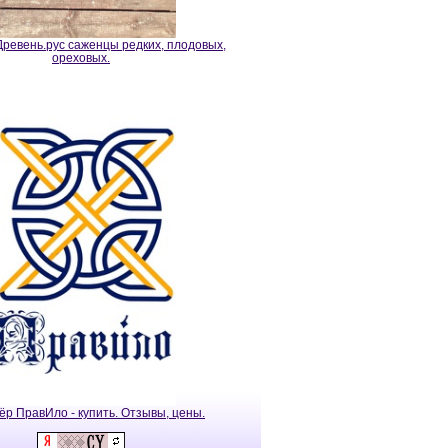
ревень.рус саженцы редких, плодовых,
ореховых.
ёр ПравИло - купить. Отзывы, цены.