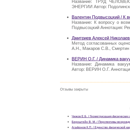
Название: ТРУД ЧЕЛОВ
ЭНЕРГИИ Автор: Подолински
Валентин Подвысоцкий / К в
Название: К вопросу о воз
Подвысоцкий Аннотация: Ре
Дмитриев Алексей Николаев
Метод согласованных оцено
А.Н., Макаров С.В., Смертин
ВЕРИН О.Г. / Динамика ваку
Название: Динамика вакуу
Автор: ВЕРИН О.Г. Аннотация
Отзывы закрыты
Чижов Е.Б. / Геометризация физических
Бернштейн В. М. / Перспективы возрожд
Агафонов К.П. / Единство физической к