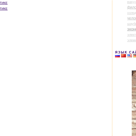
ваку
ТИКЕ
фил
ТИКЕ
холо
чело
шауб
экон
элек
элем
ЯЗЫК СА