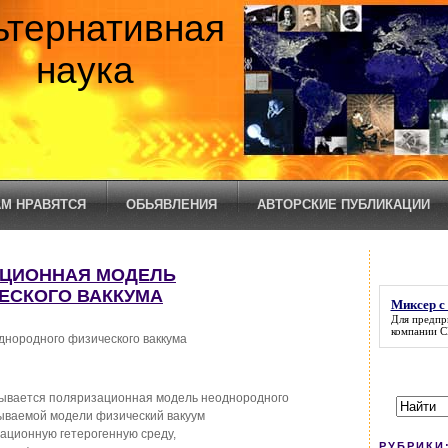
ьтернативная
наука
М НРАВЯТСЯ
ОБЬЯВЛЕНИЯ
АВТОРСКИЕ ПУБЛИКАЦИИ
ЗАЦИОННАЯ МОДЕЛЬ
ЕСКОГО ВАККУМА
Миксер с
Для предпр
компании C
нородного физического ваккума
овывается поляризационная модель неоднородного
тываемой модели физический вакуум
ационную гетерогенную среду,
РУБРИКИ