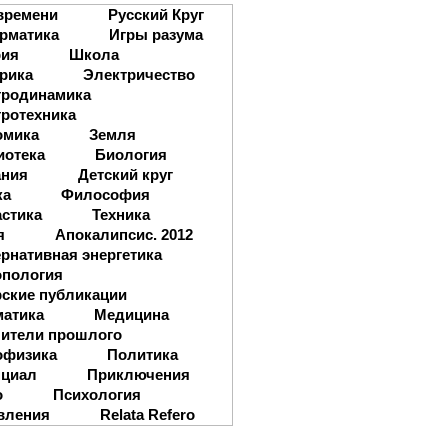
времени
Русский Круг
рматика
Игры разума
рия
Школа
рика
Электричество
тродинамика
ротехника
омика
Земля
иотека
Биология
ания
Детский круг
ка
Философия
стика
Техника
я
Апокалипсис. 2012
рнативная энергетика
опология
ские публикации
матика
Медицина
ители прошлого
офизика
Политика
нциал
Приключения
о
Психология
вления
Relata Refero