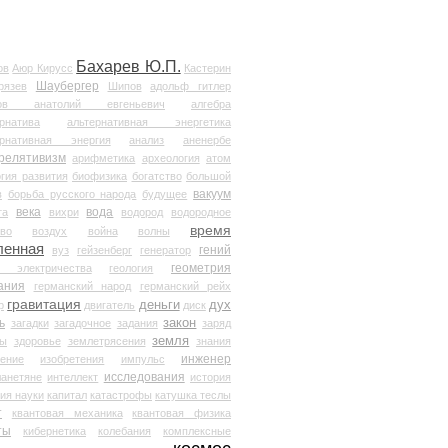
Бахарев Ю.П.
ов
Аюр Кирусс
Кастерин
Шаубергер
рязев
Шипов
адольф гитлер
мов анатолий евгеньевич
алгебра
рнатива
альтернативная энергетика
ернативная энергия
анализ
аненербе
релятивизм
арифметика
археология
атом
гия развития
биофизика
богатство
большой
вакуум
в
борьба русского народа
будущее
века
вода
та
вихри
водород
водородное
время
иво
воздух
война
волны
ленная
гений
вуз
гейзенберг
генератор
геометрия
й электричества
геология
ания
германский народ
германский рейх
гравитация
деньги
дух
р
двигатель
диск
ь
закон
загадки
загадочное
задания
заряд
земля
ды
здоровье
землетрясения
знания
инженер
чение
изобретения
импульс
исследования
ланетяне
интеллект
история
ия науки
капитал
катастрофы
катушка теслы
т
квантовая механика
квантовая физика
ты
кибернетика
колебания
комплексные