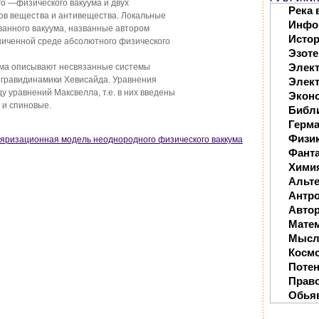
о —физического вакуума и двух
Река 
в вещества и антивещества. Локальные
Инфо
ванного вакуума, названные автором
Исто
ниченной среде абсолютного физического
Эзоте
Элек
ума описывают несвязанные системы
 гравидинамики Хевисайда. Уравнения
Элект
 уравнений Максвелла, т.е. в них введены
Экон
 и спиновые.
Библ
Герм
Физи
оляризационная модель неоднородного физического ваккума
Фанта
Хими
Альте
Антр
Автор
Мате
Мысл
Косм
Поте
Прав
Обья