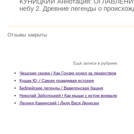
КУНИЦКИЙ Аннотация: ОГЛАВЛЕНИЕ 
небу 2. Древние легенды о происхо
Отзывы закрыты
Ещё записи в рубрике:
Чешская сказка / Как Гонзик ходил за лекарством
Кушак Ю. / Самая правдивая история
Библейские легенды / Вавилонская башня
Николай Заболоцкий / Как мыши с котом воевали
Леонид Каминский / Дядя Вася Денисюк