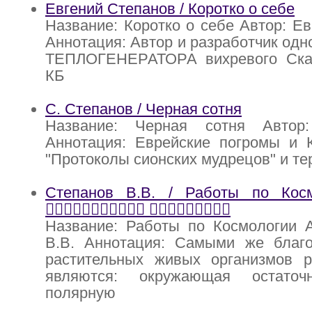
Евгений Степанов / Коротко о себе
Название: Коротко о себе Автор: Е
Аннотация: Автор и разработчик одн
ТЕПЛОГЕНЕРАТОРА вихревого Скач
КБ
С. Степанов / Черная сотня
Название: Черная сотня Автор
Аннотация: Еврейские погромы и К
"Протоколы сионских мудрецов" и те
Степанов В.В. / Работы по Космолог
􀉤􀊑􀊣􀊚􀊝􀊮􀊗􀊓􀊚􀊩􀊑 􀉴􀊤􀊗􀊡􀊑􀊟􀊠􀊓􀊑
Название: Работы по Космологии А
В.В. Аннотация: Самыми же благ
растительных живых организмов 
являются: окружающая остато
полярную