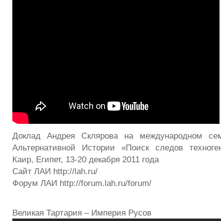
Доклад Андрея Склярова на международном сем
Альтернативной Истории «Поиск следов техноге
Каир, Египет, 13-20 декабря 2011 года
Сайт ЛАИ http://lah.ru/
Форум ЛАИ http://forum.lah.ru/forum/
Великая Тартария – Империя Русов