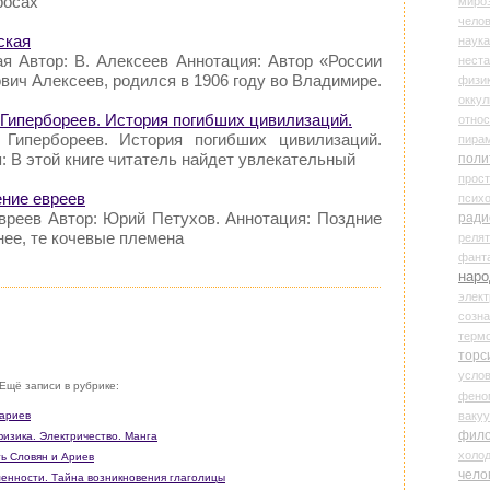
росах
миро
чело
ская
наука
ая Автор: В. Алексеев Аннотация: Автор «России
нест
вич Алексеев, родился в 1906 году во Владимире.
физи
оккул
а Гипербореев. История погибших цивилизаций.
относ
 Гипербореев. История погибших цивилизаций.
пира
: В этой книге читатель найдет увлекательный
поли
прос
ение евреев
психо
вреев Автор: Юрий Петухов. Аннотация: Поздние
ради
очнее, те кочевые племена
реля
фант
наро
элект
созн
терм
торс
усло
Ещё записи в рубрике:
фено
ваку
 ариев
фил
физика. Электричество. Манга
холо
ть Словян и Ариев
чело
ьменности. Тайна возникновения глаголицы