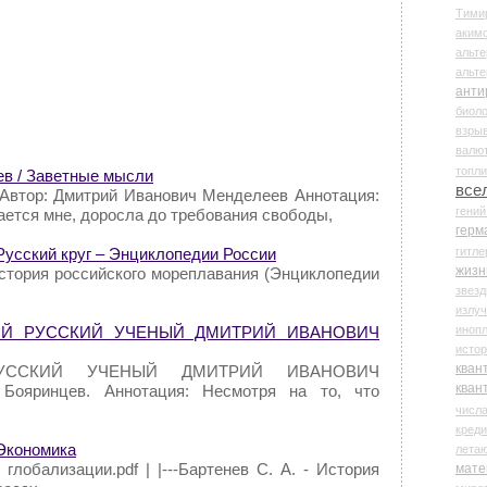
Тими
аки
альте
альт
анти
биоло
взры
валю
топл
в / Заветные мысли
все
Автор: Дмитрий Иванович Менделеев Аннотация:
гени
мается мне, доросла до требования свободы,
герм
гитле
 Русский круг – Энциклопедии России
жизн
История российского мореплавания (Энциклопедии
звез
излу
иноп
ЛИКИЙ РУССКИЙ УЧЕНЫЙ ДМИТРИЙ ИВАНОВИЧ
истор
кван
 РУССКИЙ УЧЕНЫЙ ДМИТРИЙ ИВАНОВИЧ
кван
ояринцев. Аннотация: Несмотря на то, что
числ
креди
 Экономика
лета
глобализации.pdf | |---Бартенев С. А. - История
мате