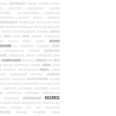
Шаубергер
рязев
Шипов
адольф гитлер
мов анатолий евгеньевич
алгебра
рнатива
альтернативная энергетика
ернативная энергия
анализ
аненербе
релятивизм
арифметика
археология
атом
гия развития
биофизика
богатство
большой
вакуум
в
борьба русского народа
будущее
века
вода
та
вихри
водород
водородное
время
иво
воздух
война
волны
ленная
гений
вуз
гейзенберг
генератор
геометрия
й электричества
геология
ания
германский народ
германский рейх
гравитация
деньги
дух
р
двигатель
диск
ь
закон
загадки
загадочное
задания
заряд
земля
ды
здоровье
землетрясения
знания
инженер
чение
изобретения
импульс
исследования
ланетяне
интеллект
история
ия науки
капитал
катастрофы
катушка теслы
т
квантовая механика
квантовая физика
ты
кибернетика
колебания
комплексные
космос
космология
а
космогония
т
кризис
кризис экономики
круг
культура
лес
ющие тарелки
луч
маг
магнетизм
матика
материя
механика
микро