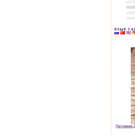
шауб
экон
элек
элем
ЯЗЫК СА
Питомник Д