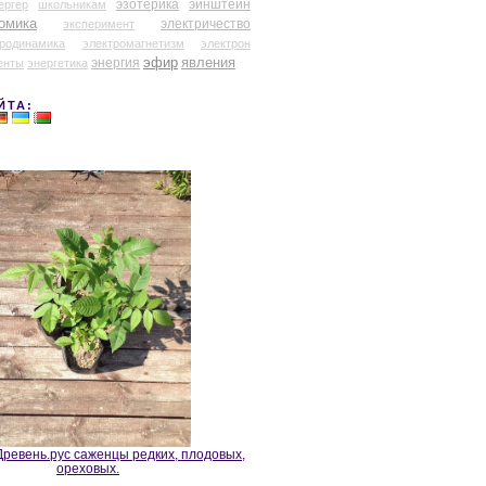
эзотерика
эйнштейн
ергер
школьникам
омика
электричество
эксперимент
тродинамика
электромагнетизм
электрон
эфир
энергия
явления
енты
энергетика
ЙТА:
ревень.рус саженцы редких, плодовых,
ореховых.