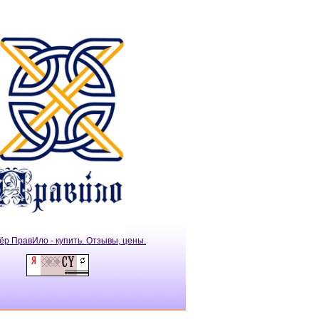
ёр ПравИло - купить. Отзывы, цены.