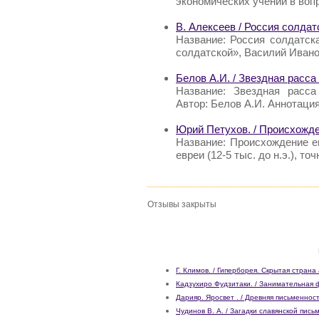
экономических учений в воп
В. Алексеев / Россия солдат
Название: Россия солдатск
солдатской», Василий Ивано
Белов А.И. / Звездная расс
Название: Звездная расса
Автор: Белов А.И. Аннотация
Юрий Петухов. / Происхожд
Название: Происхождение е
евреи (12-5 тыс. до н.э.), т
Отзывы закрыты
Г. Климов. / Гиперборея. Скрытая страна
Кадзухиро Фудзитаки. / Занимательная 
Дарияр. Яросвет . / Древняя письменнос
Чудинов В. А. / Загадки славянской пис