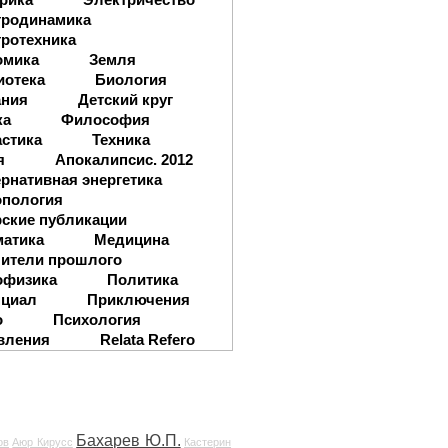
тродинамика
ротехника
омика
Земля
иотека
Биология
ания
Детский круг
ка
Философия
стика
Техника
я
Апокалипсис. 2012
рнативная энергетика
опология
ские публикации
матика
Медицина
ители прошлого
офизика
Политика
нциал
Приключения
о
Психология
вления
Relata Refero
Бахарев Ю.П.
ов
Аюр Кирусс
Кастерин