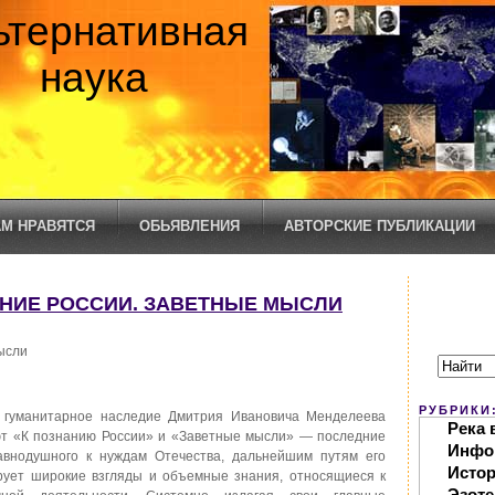
ьтернативная
наука
М НРАВЯТСЯ
ОБЬЯВЛЕНИЯ
АВТОРСКИЕ ПУБЛИКАЦИИ
НАНИЕ РОССИИ. ЗАВЕТНЫЕ МЫСЛИ
ысли
РУБРИКИ
 гуманитарное наследие Дмитрия Ивановича Менделеева
Река 
ют «К познанию России» и «Заветные мысли» — последние
Инфо
равнодушного к нуждам Отечества, дальнейшим путям его
Исто
ирует широкие взгляды и объемные знания, относящиеся к
Эзоте