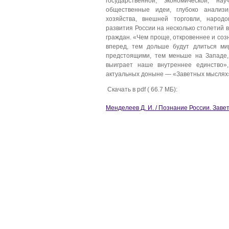
государственной, экономической, н
общественные идеи, глубоко анализи
хозяйства, внешней торговли, народ
развития России на несколько столетий 
граждан. «Чем проще, откровеннее и соз
вперед, тем дольше будут длиться м
предстоящими, тем меньше на Западе,
выиграет наше внутреннее единство
актуальных доныне — «Заветных мыслях»
Скачать в pdf ( 66.7 МБ):
Менделеев Д. И. / Познание России. Зав