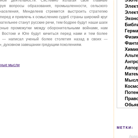
аучной деятельности. Системно излагая свои главные
Элек
руя вопросы образования, промышленности, сельского
онаселения, Менделеев стремится выстроить стратегию
Элект
вперед и привлечь к осмыслению судеб страны широкий круг
Экон
нательнее станут русские речи, тем бодрее будут наши шаги
Библ
ирные промежутки между оборонительными войнами, нам
Герм
 Востоке и Юге будут кичиться перед нами и тем более
Физи
», — написал ученый более столетия назад в своих —
Фанта
, духовном завещании грядущим поколениям.
Хими
Альте
Антр
етные мысли
Автор
Мате
Мысл
Косм
Поте
Прав
Обья
МЕТКИ:
Аким