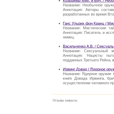
Козыревы Мих. и Вяч. / Нео
Название: Необычное оружи
Аннотация: Авторы соста
разработанных во время Вт
Ганс Ульрих фон Кранц / Мис
Название: Мистические та
Аннотация: Писатель и исс
немец.
Васильченко А.В. / Сексуал
Название: Сексуальный м
Аннотация: Нацисты пыт
подданных Третьего Рейха, 
Ирвинг Дэвид / Ядерное ору
Название: Ядерное оружие т
книге Дэвида Ирвинга, бри
осуществлении «атомного пр
Отзывы закрыты