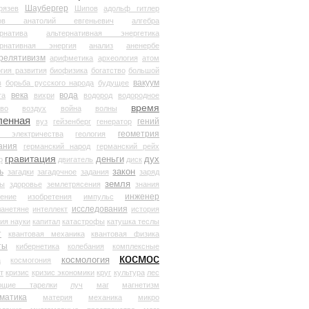
Шаубергер
рязев
Шипов
адольф гитлер
мов анатолий евгеньевич
алгебра
рнатива
альтернативная энергетика
ернативная энергия
анализ
аненербе
релятивизм
арифметика
археология
атом
гия развития
биофизика
богатство
большой
вакуум
в
борьба русского народа
будущее
века
вода
та
вихри
водород
водородное
время
иво
воздух
война
волны
ленная
гений
вуз
гейзенберг
генератор
геометрия
й электричества
геология
ания
германский народ
германский рейх
гравитация
деньги
дух
р
двигатель
диск
ь
закон
загадки
загадочное
задания
заряд
земля
ды
здоровье
землетрясения
знания
инженер
чение
изобретения
импульс
исследования
ланетяне
интеллект
история
ия науки
капитал
катастрофы
катушка теслы
т
квантовая механика
квантовая физика
ты
кибернетика
колебания
комплексные
космос
космология
а
космогония
т
кризис
кризис экономики
круг
культура
лес
ющие тарелки
луч
маг
магнетизм
матика
материя
механика
микро