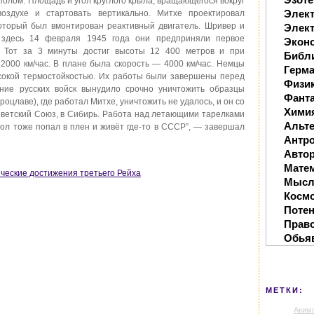
полом. Площадь и угол круглого крыла, вращающегося вокруг
Элек
оздухе и стартовать вертикально. Митхе проектировал
который был вмонтирован реактивный двигатель. Шривер и
Элект
 здесь 14 февраля 1945 года они предприняли первое
Экон
. Тот за 3 минуты достиг высоты 12 400 метров и при
Библ
 2000 км/час. В плане была скорость — 4000 км/час. Немцы
Герм
сокой термостойкостью. Их работы были завершены перед
Физи
ние русских войск вынудило срочно уничтожить образцы
Фанта
оцлаве), где работал Митхе, уничтожить не удалось, и он со
Хими
ветский Союз, в Сибирь. Работа над летающими тарелками
Альте
мол тоже попал в плен и живёт где-то в СССР”, — завершал
Антр
Автор
Мате
ические достижения третьего Рейха
Мысл
Косм
Поте
Прав
Обья
МЕТКИ:
Аким