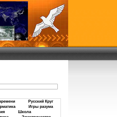
:
времени
Русский Круг
рматика
Игры разума
рия
Школа
рика
Электричество