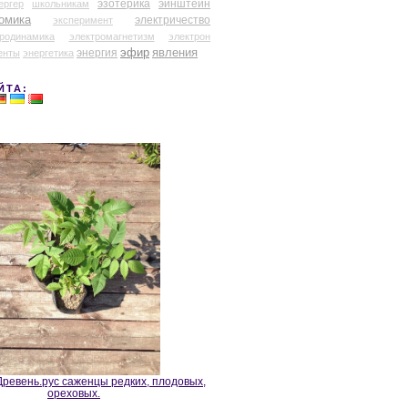
эзотерика
эйнштейн
ергер
школьникам
омика
электричество
эксперимент
тродинамика
электромагнетизм
электрон
эфир
энергия
явления
енты
энергетика
ЙТА:
ревень.рус саженцы редких, плодовых,
ореховых.