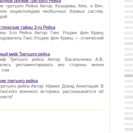
бычное оружие третьего Рейха
миро
е третьего Рейха Автор: Козыревы Мих. и Вяч.
чело
вили энциклопедию необычных боевых систем,
наука
орой
нест
физи
тические тайны 3-го Рейха
оккул
йны 3-го Рейха Автор: Ганс Ульрих фон Кранц
относ
ледователь Ганс-Ульрих фон Кранц — этнический
пира
поли
прос
ьный миф Третьего рейха
психо
иф Третьего рейха Автор: Васильченко А.В.
ради
ались регламентировать вес стороны жизни
реля
в том
фант
наро
жие третьего рейха
элект
ретьего рейха Автор: Ирвинг Дэвид Аннотация: В
созн
танского военного историка, рассказывается об
терм
оекта*
торс
усло
фено
ваку
фил
холо
чело