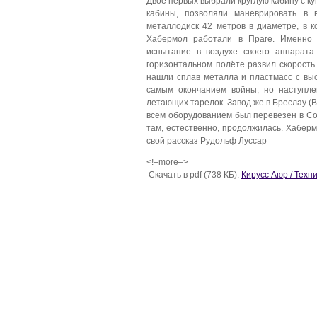
Двое первых выбрали круглую кабину с ку
кабины, позволяли маневрировать в в
металлодиск 42 метров в диаметре, в 
Хабермол работали в Праге. Именно
испытание в воздухе своего аппарата
горизонтальном полёте развил скорость
нашли сплав металла и пластмасс с вы
самым окончанием войны, но наступле
летающих тарелок. Завод же в Бреслау (Вр
всем оборудованием был перевезен в Со
там, естественно, продолжилась. Хабер
свой рассказ Рудольф Луссар
<!–more–>
Скачать в pdf (738 КБ):
Кирусс Аюр / Техн