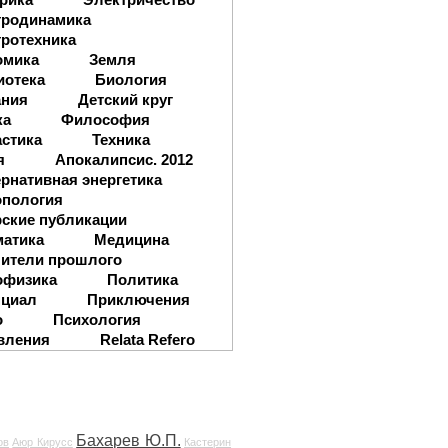
тродинамика
ротехника
омика
Земля
иотека
Биология
ания
Детский круг
ка
Философия
стика
Техника
я
Апокалипсис. 2012
рнативная энергетика
опология
ские публикации
матика
Медицина
ители прошлого
офизика
Политика
нциал
Приключения
о
Психология
вления
Relata Refero
Бахарев Ю.П.
ов
Аюр Кирусс
Кастерин