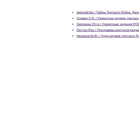
www.skif.biz / Тайны Третьего Рейха. Дис
Славин С.Н. / Секретное оружие третьег
Скорцени Отто / Секретные задания РС
Паттон Рон / Программы контроля разума
Ненахов Ю.Ю. / Чудо-оружие третьего Р