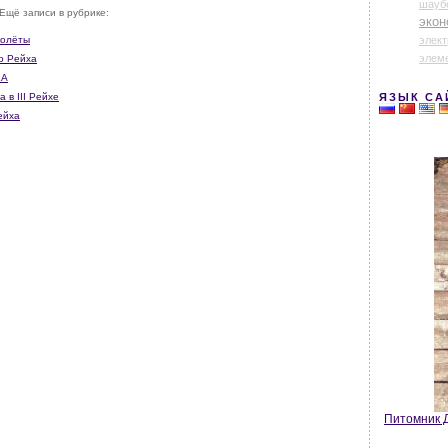
шауб
Ещё записи в рубрике:
экон
элек
колёты
элем
о Рейха
ХА
 в III Рейхе
ЯЗЫК СА
ейха
Питомник Д