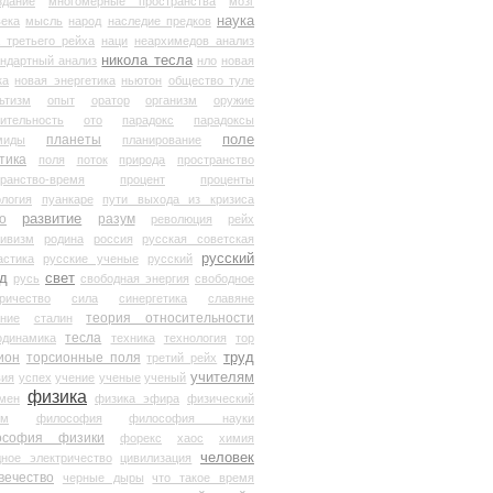
здание
многомерные пространства
мозг
наука
века
мысль
народ
наследие предков
 третьего рейха
наци
неархимедов анализ
никола тесла
андартный анализ
нло
новая
ка
новая энергетика
ньютон
общество туле
ьтизм
опыт
оратор
организм
оружие
ительность
ото
парадокс
парадоксы
планеты
поле
миды
планирование
тика
поля
поток
природа
пространство
транство-время
процент
проценты
логия
пуанкаре
пути выхода из кризиса
о
развитие
разум
революция
рейх
тивизм
родина
россия
русская советская
русский
астика
русские ученые
русский
д
свет
русь
свободная энергия
свободное
ричество
сила
синергетика
славяне
теория относительности
ание
сталин
тесла
одинамика
техника
технология
тор
труд
ион
торсионные поля
третий рейх
учителям
вия
успех
учение
ученые
ученый
физика
мен
физика эфира
физический
ум
философия
философия науки
ософия физики
форекс
хаос
химия
человек
дное электричество
цивилизация
вечество
черные дыры
что такое время