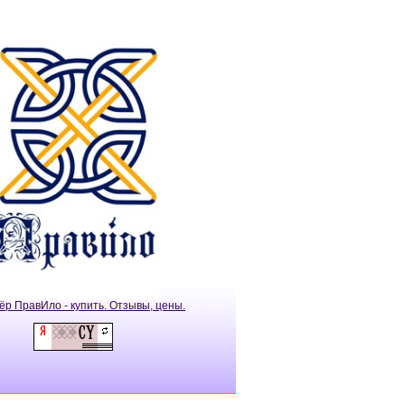
ёр ПравИло - купить. Отзывы, цены.