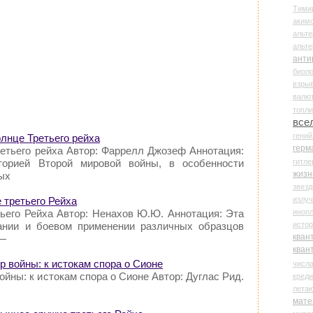
Тими
аки
альте
альт
анти
биоло
взры
валю
топл
все
гени
лнце Третьего рейха
герм
ретьего рейха Автор: Фаррелл Джозеф Аннотация:
гитле
торией Второй мировой войны, в особенности
жизн
ых
звез
излу
 третьего Рейха
иноп
тьего Рейха Автор: Ненахов Ю.Ю. Аннотация: Эта
истор
дании и боевом применении различных образцов
кван
 —
кван
ер войны: к истокам спора о Сионе
числ
ойны: к истокам спора о Сионе Автор: Дуглас Рид.
креди
лета
мате