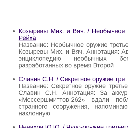
Козыревы Мих. и Вяч. / Необычное 
Рейха
Название: Необычное оружие третье
Козыревы Мих. и Вяч. Аннотация: А
энциклопедию необычных бо
разработанных во время Второй
Славин С.Н. / Секретное оружие трет
Название: Секретное оружие третье
Славин С.Н. Аннотация: За акку
«Мессершмиттов-262» вдали поб
странного сооружения, напомина
наклонную
Ненахов Ю.Ю. / Чудо-оружие третьег