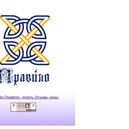
ёр ПравИло - купить. Отзывы, цены.