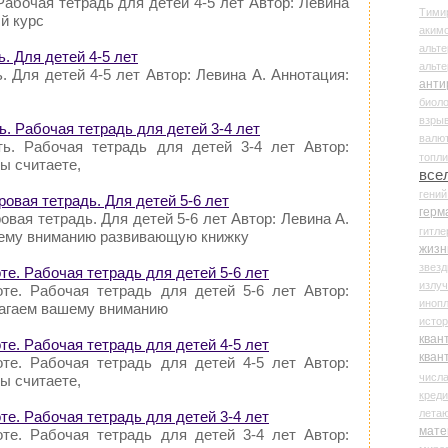
Рабочая тетрадь для детей 4-5 лет Автор: Левина
Тими
й курс
аки
альте
ь. Для детей 4-5 лет
альт
. Для детей 4-5 лет Автор: Левина А. Аннотация:
анти
биоло
взры
ь. Рабочая тетрадь для детей 3-4 лет
валю
ть. Рабочая тетрадь для детей 3-4 лет Автор:
топл
ы считаете,
все
гени
ровая тетрадь. Для детей 5-6 лет
герм
овая тетрадь. Для детей 5-6 лет Автор: Левина А.
гитле
ему вниманию развивающую книжку
жизн
звез
те. Рабочая тетрадь для детей 5-6 лет
излу
те. Рабочая тетрадь для детей 5-6 лет Автор:
иноп
лагаем вашему вниманию
истор
кван
те. Рабочая тетрадь для детей 4-5 лет
кван
те. Рабочая тетрадь для детей 4-5 лет Автор:
числ
ы считаете,
креди
лета
те. Рабочая тетрадь для детей 3-4 лет
мате
те. Рабочая тетрадь для детей 3-4 лет Автор: