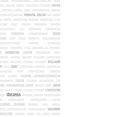
здание
многомерные пространства
мозг
наука
века
мысль
народ
наследие предков
 третьего рейха
наци
неархимедов анализ
никола тесла
андартный анализ
нло
новая
ка
новая энергетика
ньютон
общество туле
ьтизм
опыт
оратор
организм
оружие
ительность
ото
парадокс
парадоксы
планеты
поле
миды
планирование
тика
поля
поток
природа
пространство
транство-время
процент
проценты
логия
пуанкаре
пути выхода из кризиса
о
развитие
разум
революция
рейх
тивизм
родина
россия
русская советская
русский
астика
русские ученые
русский
д
свет
русь
свободная энергия
свободное
ричество
сила
синергетика
славяне
теория относительности
ание
сталин
тесла
одинамика
техника
технология
тор
труд
ион
торсионные поля
третий рейх
учителям
вия
успех
учение
ученые
ученый
физика
мен
физика эфира
физический
ум
философия
философия науки
ософия физики
форекс
хаос
химия
человек
дное электричество
цивилизация
вечество
черные дыры
что такое время