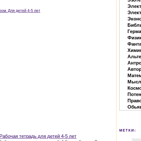
Элек
ом. Для детей 4-5 лет
Элект
Экон
Библ
Герм
Физи
Фанта
Хими
Альте
Антр
Автор
Мате
Мысл
Косм
Поте
Прав
Обья
МЕТКИ:
 Рабочая тетрадь для детей 4-5 лет
Аким