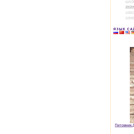
шауб
экон
элек
элем
ЯЗЫК СА
Питомник Д