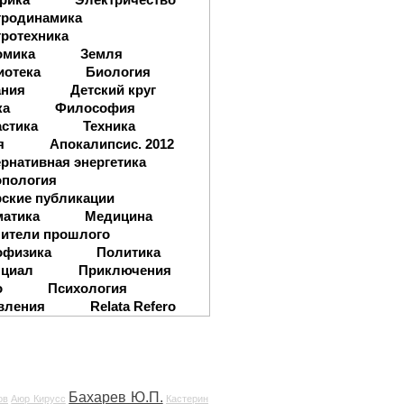
тродинамика
ротехника
омика
Земля
иотека
Биология
ания
Детский круг
ка
Философия
стика
Техника
я
Апокалипсис. 2012
рнативная энергетика
опология
ские публикации
матика
Медицина
ители прошлого
офизика
Политика
нциал
Приключения
о
Психология
вления
Relata Refero
Бахарев Ю.П.
ов
Аюр Кирусс
Кастерин