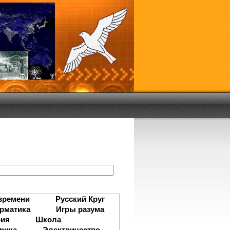
:
времени
Русский Круг
рматика
Игры разума
рия
Школа
рика
Электричество