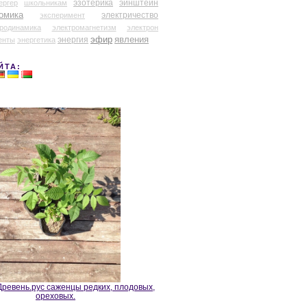
эзотерика
эйнштейн
ергер
школьникам
омика
электричество
эксперимент
тродинамика
электромагнетизм
электрон
эфир
энергия
явления
енты
энергетика
ЙТА:
ревень.рус саженцы редких, плодовых,
ореховых.