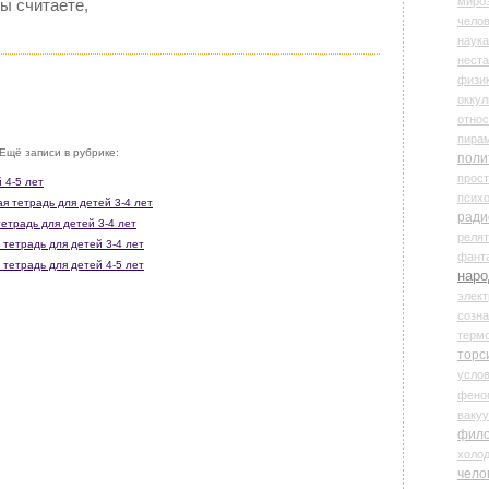
миро
ы считаете,
чело
наука
нест
физи
оккул
относ
пира
Ещё записи в рубрике:
поли
прос
 4-5 лет
психо
ая тетрадь для детей 3-4 лет
ради
тетрадь для детей 3-4 лет
реля
 тетрадь для детей 3-4 лет
фант
 тетрадь для детей 4-5 лет
наро
элект
созн
терм
торс
усло
фено
ваку
фил
холо
чело