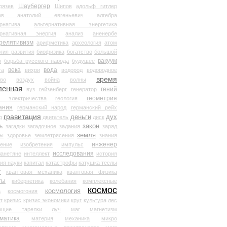
Шаубергер
рязев
Шипов
адольф гитлер
мов анатолий евгеньевич
алгебра
рнатива
альтернативная энергетика
ернативная энергия
анализ
аненербе
релятивизм
арифметика
археология
атом
гия развития
биофизика
богатство
большой
вакуум
в
борьба русского народа
будущее
века
вода
та
вихри
водород
водородное
время
иво
воздух
война
волны
ленная
гений
вуз
гейзенберг
генератор
геометрия
й электричества
геология
ания
германский народ
германский рейх
гравитация
деньги
дух
р
двигатель
диск
ь
закон
загадки
загадочное
задания
заряд
земля
ды
здоровье
землетрясения
знания
инженер
чение
изобретения
импульс
исследования
ланетяне
интеллект
история
ия науки
капитал
катастрофы
катушка теслы
т
квантовая механика
квантовая физика
ты
кибернетика
колебания
комплексные
космос
космология
а
космогония
т
кризис
кризис экономики
круг
культура
лес
ющие тарелки
луч
маг
магнетизм
матика
материя
механика
микро