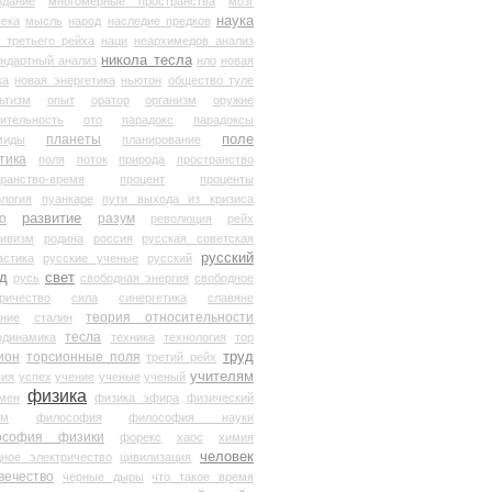
здание
многомерные пространства
мозг
наука
века
мысль
народ
наследие предков
 третьего рейха
наци
неархимедов анализ
никола тесла
андартный анализ
нло
новая
ка
новая энергетика
ньютон
общество туле
ьтизм
опыт
оратор
организм
оружие
ительность
ото
парадокс
парадоксы
планеты
поле
миды
планирование
тика
поля
поток
природа
пространство
транство-время
процент
проценты
логия
пуанкаре
пути выхода из кризиса
о
развитие
разум
революция
рейх
тивизм
родина
россия
русская советская
русский
астика
русские ученые
русский
д
свет
русь
свободная энергия
свободное
ричество
сила
синергетика
славяне
теория относительности
ание
сталин
тесла
одинамика
техника
технология
тор
труд
ион
торсионные поля
третий рейх
учителям
вия
успех
учение
ученые
ученый
физика
мен
физика эфира
физический
ум
философия
философия науки
ософия физики
форекс
хаос
химия
человек
дное электричество
цивилизация
вечество
черные дыры
что такое время