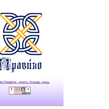
ёр ПравИло - купить. Отзывы, цены.