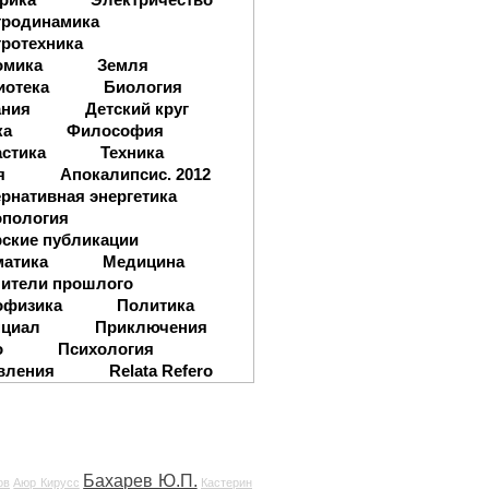
тродинамика
ротехника
омика
Земля
иотека
Биология
ания
Детский круг
ка
Философия
стика
Техника
я
Апокалипсис. 2012
рнативная энергетика
опология
ские публикации
матика
Медицина
ители прошлого
офизика
Политика
нциал
Приключения
о
Психология
вления
Relata Refero
Бахарев Ю.П.
ов
Аюр Кирусс
Кастерин