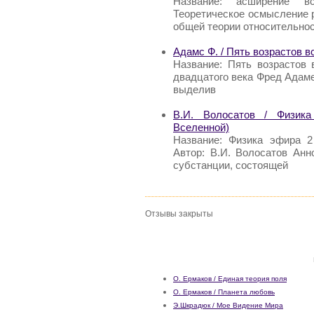
Название: асширение в
Теоретическое осмысление 
общей теории относительно
Адамс Ф. / Пять возрастов 
Название: Пять возрастов 
двадцатого века Фред Адаме
выделив
В.И. Волосатов / Физика
Вселенной)
Название: Физика эфира 2
Автор: В.И. Волосатов Анн
субстанции, состоящей
Отзывы закрыты
О. Ермаков / Единая теория поля
О. Ермаков / Планета любовь
Э.Шкрадюк / Мое Видение Мира