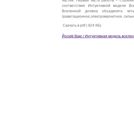
частей. Первая часть работы – строени
соответствия Интуитивной модели В
Вселенной должна объединять чет
гравитационное,электромагнитное, сильн
Скачать в pdf ( 824 КБ):
Йосиф Вакс / Интуитивная модель вселе