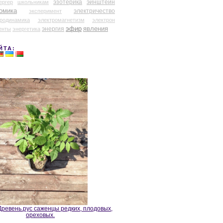
эзотерика
эйнштейн
ергер
школьникам
омика
электричество
эксперимент
тродинамика
электромагнетизм
электрон
эфир
энергия
явления
енты
энергетика
ЙТА:
ревень.рус саженцы редких, плодовых,
ореховых.