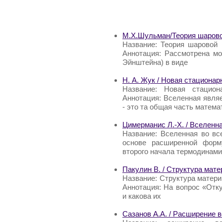
М.Х.Шульман/Теория шаров
Название: Теория шаровой
Аннотация: Рассмотрена м
Эйнштейна) в виде
Н. А. Жук / Новая стациона
Название: Новая стацио
Аннотация: Вселенная явля
- это та общая часть матема
Цимерманис Л.-Х. / Вселенн
Название: Вселенная во вс
основе расширенной форм
второго начала термодинами
Пакулин В. / Структура мат
Название: Структура матери
Аннотация: На вопрос «Отку
и какова их
Сазанов А.А. / Расширение 