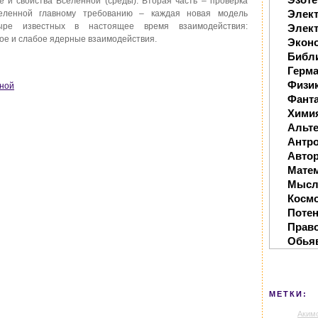
е и свойства Вселенной (среды). Вторая часть – проверка
Элек
селенной главному требованию – каждая новая модель
ыре известных в настоящее время взаимодействия:
Элект
ое и слабое ядерные взаимодействия.
Экон
Библ
Герм
Физи
нной
Фанта
Хими
Альте
Антр
Автор
Мате
Мысл
Косм
Поте
Прав
Обья
МЕТКИ:
Аким