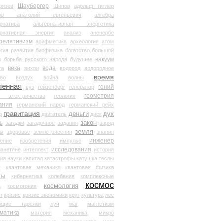
Шаубергер
рязев
Шипов
адольф гитлер
мов анатолий евгеньевич
алгебра
рнатива
альтернативная энергетика
ернативная энергия
анализ
аненербе
релятивизм
арифметика
археология
атом
гия развития
биофизика
богатство
большой
вакуум
в
борьба русского народа
будущее
века
вода
та
вихри
водород
водородное
время
иво
воздух
война
волны
ленная
гений
вуз
гейзенберг
генератор
геометрия
й электричества
геология
ания
германский народ
германский рейх
гравитация
деньги
дух
р
двигатель
диск
ь
закон
загадки
загадочное
задания
заряд
земля
ды
здоровье
землетрясения
знания
инженер
чение
изобретения
импульс
исследования
ланетяне
интеллект
история
ия науки
капитал
катастрофы
катушка теслы
т
квантовая механика
квантовая физика
ты
кибернетика
колебания
комплексные
космос
космология
а
космогония
т
кризис
кризис экономики
круг
культура
лес
ющие тарелки
луч
маг
магнетизм
матика
материя
механика
микро