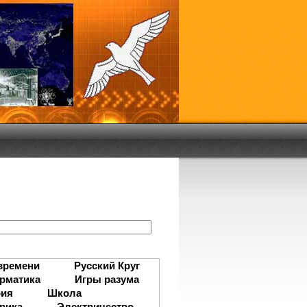
:
времени
Русский Круг
рматика
Игры разума
рия
Школа
рика
Электричество