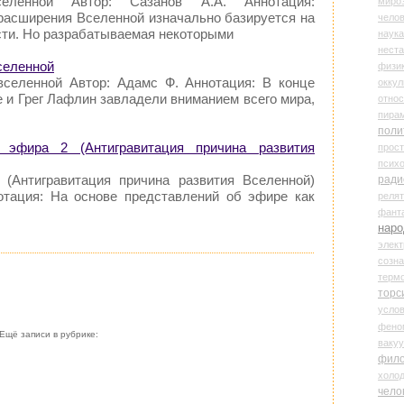
селенной Автор: Сазанов А.А. Аннотация:
миро
расширения Вселенной изначально базируется на
чело
сти. Но разрабатываемая некоторыми
наука
нест
вселенной
физи
вселенной Автор: Адамс Ф. Аннотация: В конце
оккул
 и Грег Лафлин завладели вниманием всего мира,
относ
пира
поли
 эфира 2 (Антигравитация причина развития
прос
психо
 (Антигравитация причина развития Вселенной)
ради
отация: На основе представлений об эфире как
реля
фант
наро
элект
созн
терм
торс
усло
фено
Ещё записи в рубрике:
ваку
фил
холо
чело