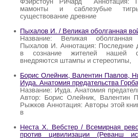
Фэйрстоун Ричард Аннотация: П
мамонты и саблезубые тигры
существование древние
Пыхалов И. / Великая оболганная во
Название: Великая оболганная
Пыхалов И. Аннотация: Последние 
в сознание жителей нашей с
внедряются штампы и стереотипы,
Борис Олейник, Валентин Павлов, Н
Иуда. Анатомия предательства Горб
Название: Иуда. Анатомия предател
Автор: Борис Олейник, Валентин П
Рыжков Аннотация: Авторы этой кни
в
Неста X. Вебстер / Всемирная рев
против цивилизации (Реванш ис