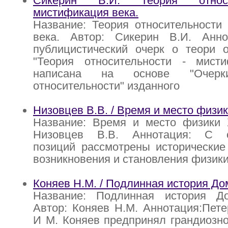
Сикерин В.И. Теория относ
мистификация века.
Название: Теория относительности
века. Автор: Сикерин В.И. Анно
публицистический очерк о теори о
"Теория относительности - мисти
написана на основе "Очер
относительности" изданного
Низовцев В.В. / Время и место физи
Название: Время и место физики 
Низовцев В.В. Аннотация: С о
позиций рассмотрены исторические
возникновения и становления физик
Коняев Н.М. / Подлинная история Д
Название: Подлинная история Д
Автор: Коняев Н.М. Аннотация:Пете
И М. Коняев предпринял грандиозн