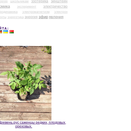
эзотерика
эйнштейн
ергер
школьникам
омика
электричество
эксперимент
тродинамика
электромагнетизм
электрон
эфир
энергия
явления
енты
энергетика
ЙТА:
ревень.рус саженцы редких, плодовых,
ореховых.