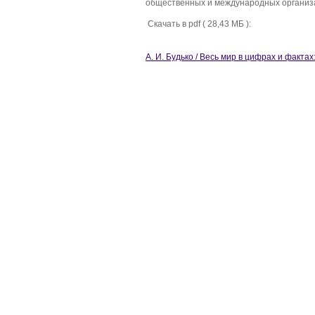
общественных и международных организац
Скачать в pdf ( 28,43 МБ ):
А. И. Будько / Весь мир в цифрах и факта