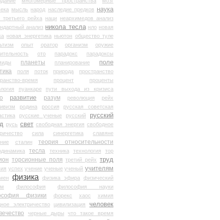
здание
многомерные пространства
мозг
наука
века
мысль
народ
наследие предков
 третьего рейха
наци
неархимедов анализ
никола тесла
андартный анализ
нло
новая
ка
новая энергетика
ньютон
общество туле
ьтизм
опыт
оратор
организм
оружие
ительность
ото
парадокс
парадоксы
планеты
поле
миды
планирование
тика
поля
поток
природа
пространство
транство-время
процент
проценты
логия
пуанкаре
пути выхода из кризиса
о
развитие
разум
революция
рейх
тивизм
родина
россия
русская советская
русский
астика
русские ученые
русский
д
свет
русь
свободная энергия
свободное
ричество
сила
синергетика
славяне
теория относительности
ание
сталин
тесла
одинамика
техника
технология
тор
труд
ион
торсионные поля
третий рейх
учителям
вия
успех
учение
ученые
ученый
физика
мен
физика эфира
физический
ум
философия
философия науки
ософия физики
форекс
хаос
химия
человек
дное электричество
цивилизация
вечество
черные дыры
что такое время