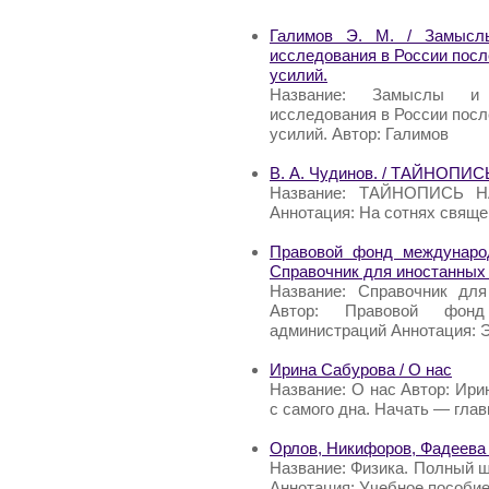
Галимов Э. М. / Замыслы
исследования в России пос
усилий.
Название: Замыслы и 
исследования в России пос
усилий. Автор: Галимов
В. А. Чудинов. / ТАЙНОП
Название: ТАЙНОПИСЬ Н
Аннотация: На сотнях свяще
Правовой фонд международ
Справочник для иностанных
Название: Справочник дл
Автор: Правовой фонд
администраций Аннотация: Э
Ирина Сабурова / О нас
Название: О нас Автор: Ири
с самого дна. Начать — гла
Орлов, Никифоров, Фадеева 
Название: Физика. Полный 
Аннотация: Учебное пособие