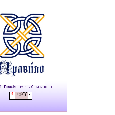
ёр ПравИло - купить. Отзывы, цены.