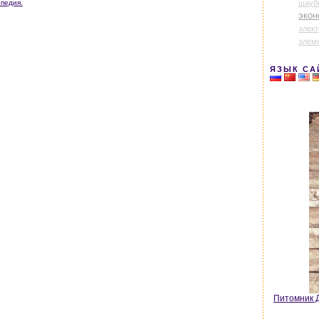
шауб
опедия.
экон
элек
элем
ЯЗЫК СА
Питомник Д