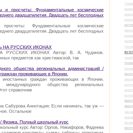
Тими
аки
 и просчеты: Фундаментальные космические
альте
леднего двадцатилетия. Двадцать лет бесплодных
альт
анти
просчеты: Фундаментальные космические
биоло
леднего двадцатилетия. Двадцать лет бесплодных
взры
валю
ИСЬ НА РУССКИХ ИКОНАХ
топл
все
А РУССКИХ ИКОНАХ Автор: В. А. Чудинов.
нных предметов как христианской, так
гени
герм
ного общества региональных администраций /
гитле
 граждан проживающих в Японии.
жизн
я иностанных граждан проживающих в Японии.
звез
 международного общества региональных
излу
тот справочник
иноп
истор
кван
на Сабурова Аннотация: Если начинать, так уж —
кван
вное. Остальное
числ
креди
/ Физика. Полный школьный курс
лета
школьный курс Автор: Орлов, Никифоров, Фадеева
мате
 содержит конспекты, схемы, таблицы, практикум