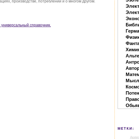
иях, производстве, потреблении и о многом другом.
Элек
Элект
Экон
Библ
х: универсальный справочник.
Герм
Физи
Фанта
Хими
Альте
Антр
Автор
Мате
Мысл
Косм
Поте
Прав
Обья
МЕТКИ:
Аким