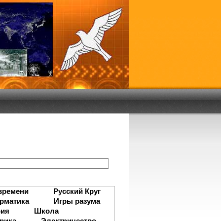
:
времени
Русский Круг
рматика
Игры разума
рия
Школа
рика
Электричество