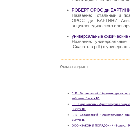
РОБЕРТ ОРОС ди БАРТИНИ /
Название: Тотальный и по
ОРОС ди БАРТИНИ Аннот
энциклопедического словаря
универсальные физические 
Название: универсальные 
Скачать в pdf (): универса
Отзывы закрыты
Г. В. Барановский / Архитектурная эн
таблицы. Выпуск IV.
Г. В. Барановский / Архитектурная энци
Выпуск III.
Г. В. Барановский / Архитектурная эн
Выпуск II.
ООО «ЗАКОН И ПОРЯДОК» / «Великая Рос