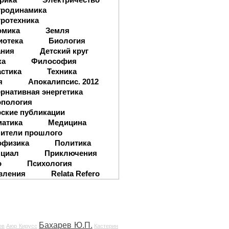
тродинамика
ротехника
омика
Земля
иотека
Биология
ания
Детский круг
ка
Философия
стика
Техника
я
Апокалипсис. 2012
рнативная энергетика
опология
ские публикации
матика
Медицина
ители прошлого
офизика
Политика
нциал
Приключения
о
Психология
вления
Relata Refero
Бахарев Ю.П.
ов
Аюр Кирусс
Кастерин