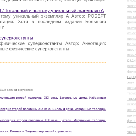
миро
чело
 Тотальный и поэтому уникальный экземпляр А
наука
этому уникальный экземпляр А Автор: РОБЕРТ
нест
ация: Хотя в последнем издании Большого
физи
 и
оккул
относ
суперконстанты
пира
физические суперконстанты Автор: Аннотация:
поли
льные физические суперконстанты
прос
психо
ради
реля
фант
наро
элект
созн
Ещё записи в рубрике:
терм
циклопедия второй половины XIX века. Загородные дома. Избранные
торс
усло
клопедия второй половины XIX века. Виллы и дачи. Избранные таблицы.
фено
ваку
циклопедия второй половины XIX века. Детали. Избранные таблицы.
фил
холо
чело
сия. Имена» – Энциклопедический справочник.