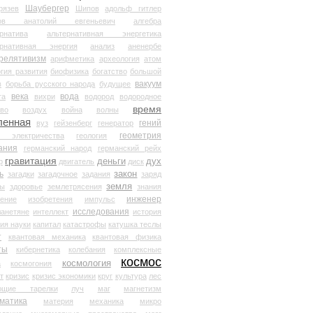
Шаубергер
рязев
Шипов
адольф гитлер
мов анатолий евгеньевич
алгебра
рнатива
альтернативная энергетика
ернативная энергия
анализ
аненербе
релятивизм
арифметика
археология
атом
гия развития
биофизика
богатство
большой
вакуум
в
борьба русского народа
будущее
века
вода
та
вихри
водород
водородное
время
иво
воздух
война
волны
ленная
гений
вуз
гейзенберг
генератор
геометрия
й электричества
геология
ания
германский народ
германский рейх
гравитация
деньги
дух
р
двигатель
диск
ь
закон
загадки
загадочное
задания
заряд
земля
ды
здоровье
землетрясения
знания
инженер
чение
изобретения
импульс
исследования
ланетяне
интеллект
история
ия науки
капитал
катастрофы
катушка теслы
т
квантовая механика
квантовая физика
ты
кибернетика
колебания
комплексные
космос
космология
а
космогония
т
кризис
кризис экономики
круг
культура
лес
ющие тарелки
луч
маг
магнетизм
матика
материя
механика
микро