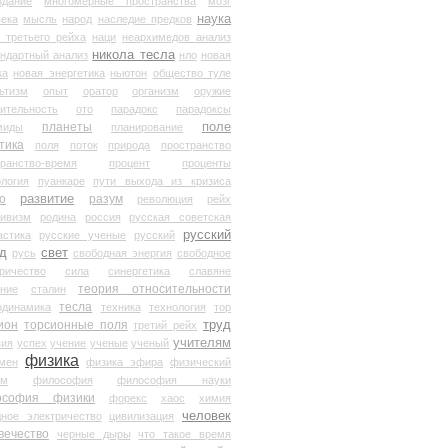
здание
многомерные пространства
мозг
наука
века
мысль
народ
наследие предков
 третьего рейха
наци
неархимедов анализ
никола тесла
андартный анализ
нло
новая
ка
новая энергетика
ньютон
общество туле
ьтизм
опыт
оратор
организм
оружие
ительность
ото
парадокс
парадоксы
планеты
поле
миды
планирование
тика
поля
поток
природа
пространство
транство-время
процент
проценты
логия
пуанкаре
пути выхода из кризиса
о
развитие
разум
революция
рейх
тивизм
родина
россия
русская советская
русский
астика
русские ученые
русский
д
свет
русь
свободная энергия
свободное
ричество
сила
синергетика
славяне
теория относительности
ание
сталин
тесла
одинамика
техника
технология
тор
труд
ион
торсионные поля
третий рейх
учителям
вия
успех
учение
ученые
ученый
физика
мен
физика эфира
физический
ум
философия
философия науки
ософия физики
форекс
хаос
химия
человек
дное электричество
цивилизация
вечество
черные дыры
что такое время