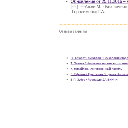
Обновление от 25.11.2016 – 
|--- | |---Аджи М. - Без вечно
-Герасименко Г.А.
Отзывы закрыты
Ян Стюарт-Гамильтон / Психология стар
Т. Панова / Некрополь московского кремл
К. Михайлов / Уничтоженный Кремль
В. Ефимов / Курс эпохи Водолея. Апока
В.П. Зубов / Леонардо ДА ВИНЧИ