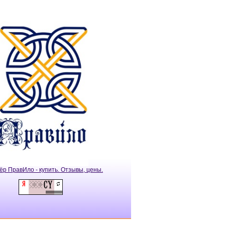
ёр ПравИло - купить. Отзывы, цены.