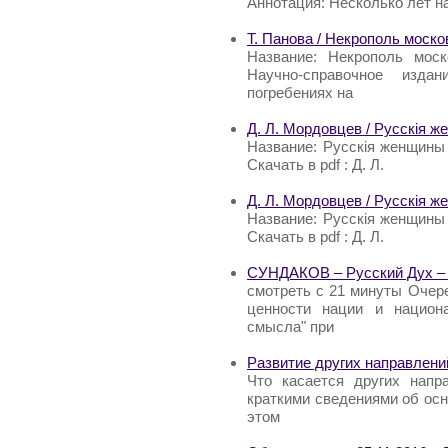
Аннотация: Несколько лет н
Т. Панова / Некрополь моско
Название: Некрополь моск
Научно-справочное изд
погребениях на
Д. Л. Мордовцев / Русскiя ж
Название: Русскiя женщины 
Скачать в pdf : Д. Л.
Д. Л. Мордовцев / Русскiя ж
Название: Русскiя женщины 
Скачать в pdf : Д. Л.
СУНДАКОВ – Русский Дух – 
смотреть с 21 минуты Очер
ценности нации и национ
смысла" при
Развитие других направлени
Что касается других напр
краткими сведениями об осн
этом