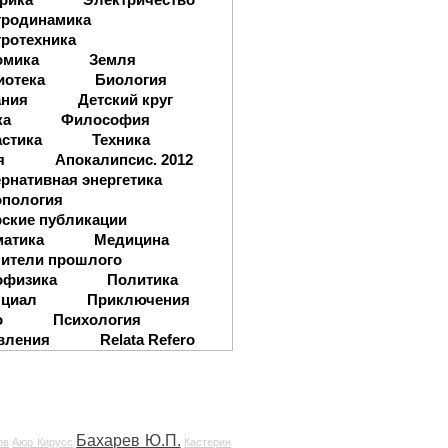
тродинамика
ротехника
омика
Земля
иотека
Биология
ания
Детский круг
ка
Философия
стика
Техника
я
Апокалипсис. 2012
рнативная энергетика
опология
ские публикации
матика
Медицина
ители прошлого
офизика
Политика
нциал
Приключения
о
Психология
вления
Relata Refero
Бахарев Ю.П.
ов
Аюр Кирусс
Кастерин