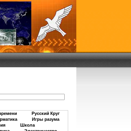
:
времени
Русский Круг
рматика
Игры разума
рия
Школа
рика
Электричество