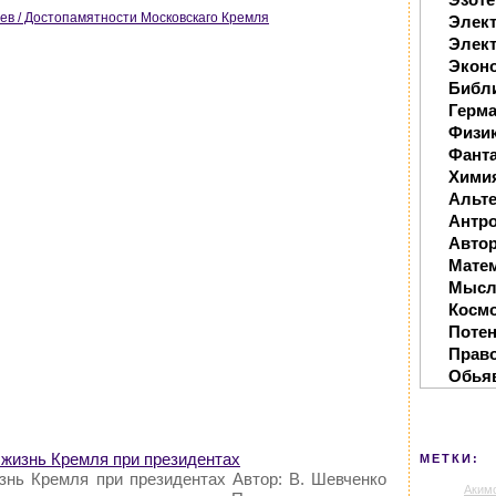
в / Достопамятности Московскаго Кремля
Элек
Элект
Экон
Библ
Герм
Физи
Фанта
Хими
Альте
Антр
Автор
Мате
Мысл
Косм
Поте
Прав
Обья
 жизнь Кремля при президентах
МЕТКИ:
знь Кремля при президентах Автор: В. Шевченко
Аким