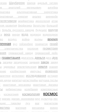
Шаубергер
рязев
Шипов
адольф гитлер
мов анатолий евгеньевич
алгебра
рнатива
альтернативная энергетика
ернативная энергия
анализ
аненербе
релятивизм
арифметика
археология
атом
гия развития
биофизика
богатство
большой
вакуум
в
борьба русского народа
будущее
века
вода
та
вихри
водород
водородное
время
иво
воздух
война
волны
ленная
гений
вуз
гейзенберг
генератор
геометрия
й электричества
геология
ания
германский народ
германский рейх
гравитация
деньги
дух
р
двигатель
диск
ь
закон
загадки
загадочное
задания
заряд
земля
ды
здоровье
землетрясения
знания
инженер
чение
изобретения
импульс
исследования
ланетяне
интеллект
история
ия науки
капитал
катастрофы
катушка теслы
т
квантовая механика
квантовая физика
ты
кибернетика
колебания
комплексные
космос
космология
а
космогония
т
кризис
кризис экономики
круг
культура
лес
ющие тарелки
луч
маг
магнетизм
матика
материя
механика
микро