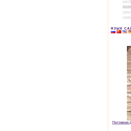
шауб
экон
элек
элем
ЯЗЫК СА
Питомник Д