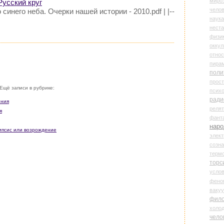
миро
Русский круг
чело
го синего неба. Очерки нашей истории - 2010.pdf | |--
наука
нест
физи
оккул
относ
пира
поли
прос
Ещё записи в рубрике:
психо
ради
ения
реля
я
фант
наро
липсис или возрождение
элект
созн
терм
торс
усло
фено
ваку
фил
холо
чело