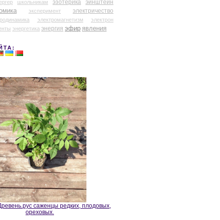
эзотерика
эйнштейн
ергер
школьникам
омика
электричество
эксперимент
тродинамика
электромагнетизм
электрон
эфир
энергия
явления
енты
энергетика
ЙТА:
ревень.рус саженцы редких, плодовых,
ореховых.