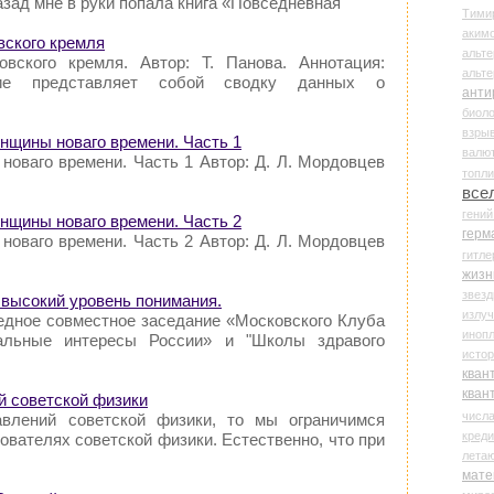
азад мне в руки попала книга «Повседневная
Тими
аки
вского кремля
альте
овского кремля. Автор: Т. Панова. Аннотация:
альт
ание представляет собой сводку данных о
анти
биоло
взры
енщины новаго времени. Часть 1
валю
новаго времени. Часть 1 Автор: Д. Л. Мордовцев
топл
все
гени
енщины новаго времени. Часть 2
герм
новаго времени. Часть 2 Автор: Д. Л. Мордовцев
гитле
жизн
звез
высокий уровень понимания.
излу
едное совместное заседание «Московского Клуба
иноп
альные интересы России» и "Школы здравого
истор
кван
кван
й советской физики
числ
авлений советской физики, то мы ограничимся
креди
ователях советской физики. Естественно, что при
лета
мате