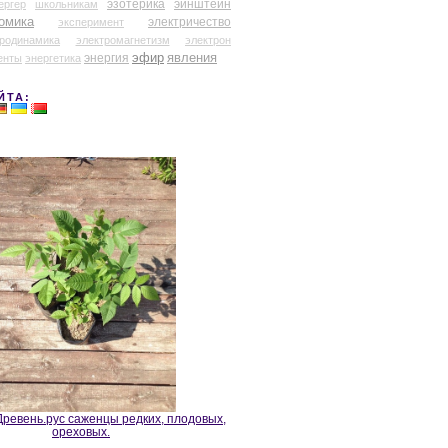
эзотерика
эйнштейн
ергер
школьникам
омика
электричество
эксперимент
тродинамика
электромагнетизм
электрон
эфир
энергия
явления
енты
энергетика
ЙТА:
ревень.рус саженцы редких, плодовых,
ореховых.