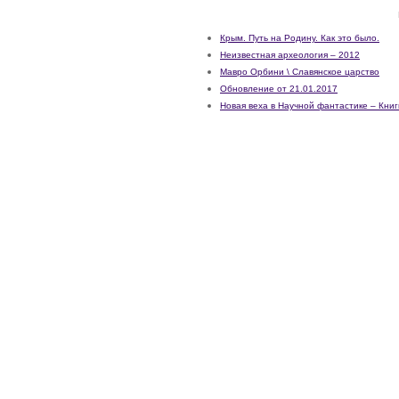
Крым. Путь на Родину. Как это было.
Неизвестная археология – 2012
Мавро Орбини \ Славянское царство
Обновление от 21.01.2017
Новая веха в Научной фантастике – Книг