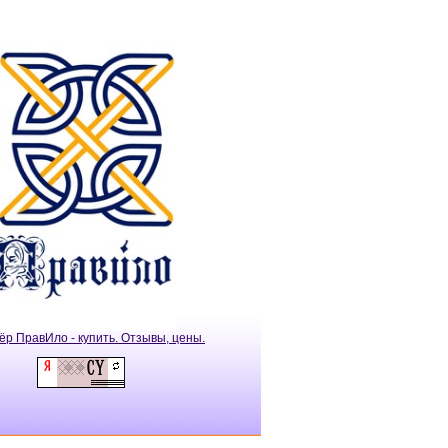
ёр ПравИло - купить. Отзывы, цены.