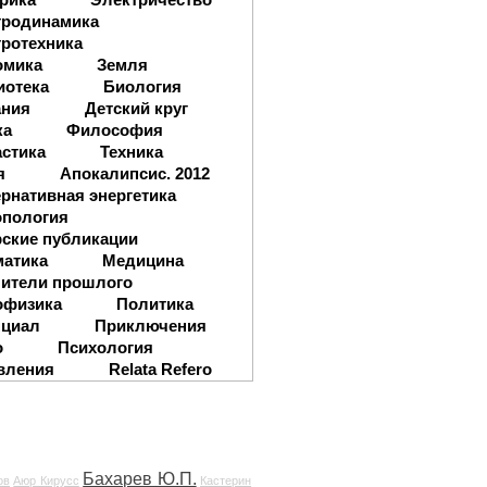
тродинамика
ротехника
омика
Земля
иотека
Биология
ания
Детский круг
ка
Философия
стика
Техника
я
Апокалипсис. 2012
рнативная энергетика
опология
ские публикации
матика
Медицина
ители прошлого
офизика
Политика
нциал
Приключения
о
Психология
вления
Relata Refero
Бахарев Ю.П.
ов
Аюр Кирусс
Кастерин