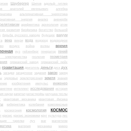
Шаубергер
рязев
Шипов
адольф гитлер
мов анатолий евгеньевич
алгебра
рнатива
альтернативная энергетика
ернативная энергия
анализ
аненербе
релятивизм
арифметика
археология
атом
гия развития
биофизика
богатство
большой
вакуум
в
борьба русского народа
будущее
века
вода
та
вихри
водород
водородное
время
иво
воздух
война
волны
ленная
гений
вуз
гейзенберг
генератор
геометрия
й электричества
геология
ания
германский народ
германский рейх
гравитация
деньги
дух
р
двигатель
диск
ь
закон
загадки
загадочное
задания
заряд
земля
ды
здоровье
землетрясения
знания
инженер
чение
изобретения
импульс
исследования
ланетяне
интеллект
история
ия науки
капитал
катастрофы
катушка теслы
т
квантовая механика
квантовая физика
ты
кибернетика
колебания
комплексные
космос
космология
а
космогония
т
кризис
кризис экономики
круг
культура
лес
ющие тарелки
луч
маг
магнетизм
матика
материя
механика
микро