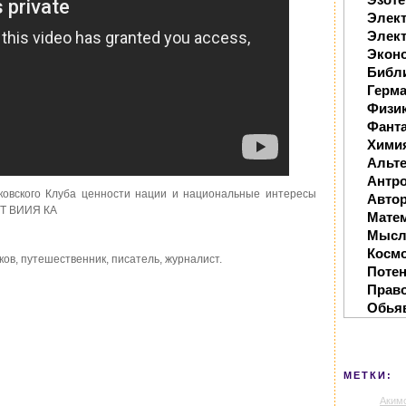
Элек
Элект
Экон
Библ
Герм
Физи
Фанта
Хими
Альте
Антр
ковского Клуба ценности нации и национальные интересы
Автор
КТ ВИИЯ КА
Мате
Мысл
Косм
ов, путешественник, писатель, журналист.
Поте
Прав
Обья
МЕТКИ:
Аким