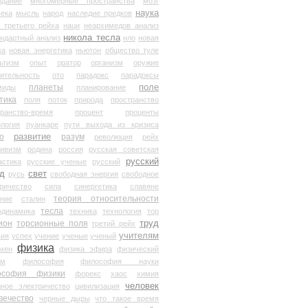
здание
многомерные пространства
мозг
наука
века
мысль
народ
наследие предков
 третьего рейха
наци
неархимедов анализ
никола тесла
андартный анализ
нло
новая
ка
новая энергетика
ньютон
общество туле
ьтизм
опыт
оратор
организм
оружие
ительность
ото
парадокс
парадоксы
планеты
поле
миды
планирование
тика
поля
поток
природа
пространство
транство-время
процент
проценты
логия
пуанкаре
пути выхода из кризиса
о
развитие
разум
революция
рейх
тивизм
родина
россия
русская советская
русский
астика
русские ученые
русский
д
свет
русь
свободная энергия
свободное
ричество
сила
синергетика
славяне
теория относительности
ание
сталин
тесла
одинамика
техника
технология
тор
труд
ион
торсионные поля
третий рейх
учителям
вия
успех
учение
ученые
ученый
физика
мен
физика эфира
физический
ум
философия
философия науки
ософия физики
форекс
хаос
химия
человек
дное электричество
цивилизация
вечество
черные дыры
что такое время