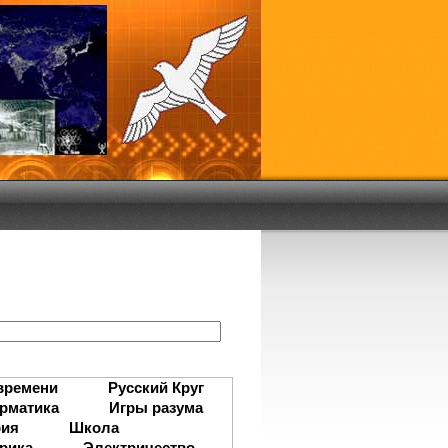
:
времени
Русский Круг
рматика
Игры разума
рия
Школа
рика
Электричество