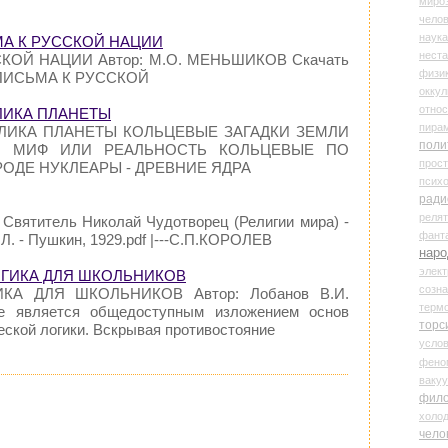
миро
чело
наука
МА К РУССКОЙ НАЦИИ
нест
СКОЙ НАЦИИ Автор: М.О. МЕНЬШИКОВ Скачать
физи
/ ПИСЬМА К РУССКОЙ
оккул
относ
ЛИКА ПЛАНЕТЫ
пира
ЛИКА ПЛАНЕТЫ КОЛЬЦЕВЫЕ ЗАГАДКИ ЗЕМЛИ
поли
: МИФ ИЛИ РЕАЛЬНОСТЬ КОЛЬЦЕВЫЕ ПО
прос
РОДЕ НУКЛЕАРЫ - ДРЕВНИЕ ЯДРА
психо
ради
реля
. - Святитель Николай Чудотворец (Религии мира) -
фант
 Л. - Пушкин, 1929.pdf |---С.П.КОРОЛЕВ
наро
элект
 ЛОГИКА ДЛЯ ШКОЛЬНИКОВ
созн
ИКА ДЛЯ ШКОЛЬНИКОВ Автор: Лобанов В.И.
терм
ие является общедоступным изложением основ
торс
еской логики. Вскрывая противостояние
усло
фено
ваку
фил
холо
чело