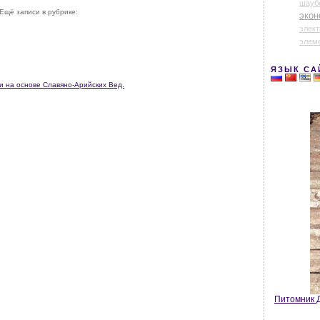
шауб
Ещё записи в рубрике:
экон
элек
элем
ЯЗЫК СА
и на основе Славяно-Арийских Вед.
Питомник Д