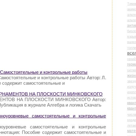
Тими
аки
альте
альт
анти
биоло
взры
валю
топл
все
гени
герм
гитле
с. Самостоятельные и контрольные работы
жизн
 Самостоятельные и контрольные работы Автор: Л.
звез
е содержит самостоятельные и
излу
иноп
Ы ОРНАМЕНТОВ НА ПЛОСКОСТИ МИНКОВСКОГО
истор
МЕНТОВ НА ПЛОСКОСТИ МИНКОВСКОГО Автор:
кван
убликация в журнале Алгебра и логика Скачать
кван
числ
азноуровневые самостоятельные и контрольные
креди
лета
зноуровневые самостоятельные и контрольные
мате
Аннотация: Пособие содержит самостоятельные и