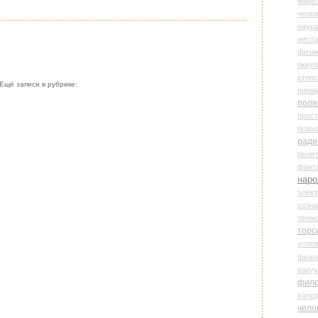
миро
чело
наука
нест
физи
оккул
относ
Ещё записи в рубрике:
пира
поли
прос
психо
ради
реля
фант
наро
элект
созн
терм
торс
усло
фено
ваку
фил
холо
чело