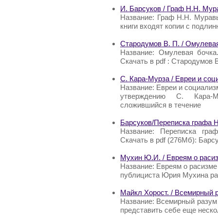
И. Барсуков / Граф Н.Н. Мур
Название: Граф Н.Н. Муравь
книги входят копии с подли
Стародумов В. П. / Омулевая
Название: Омулевая бочка.
Скачать в pdf : Стародумов В
С. Кара-Мурза / Евреи и со
Название: Евреи и социализ
утверждению С. Кара-М
сложившийся в течение
Барсуков/Переписка графа 
Название: Переписка граф
Скачать в pdf (276Мб): Бар
Мухин Ю.И. / Евреям о раси
Название: Евреям о расизме 
публициста Юрия Мухина ра
Майкл Хорост. / Всемирный 
Название: Всемирный разум
представить себе еще неско