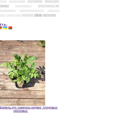
эзотерика
эйнштейн
ергер
школьникам
омика
электричество
эксперимент
тродинамика
электромагнетизм
электрон
эфир
энергия
явления
енты
энергетика
ЙТА:
ревень.рус саженцы редких, плодовых,
ореховых.