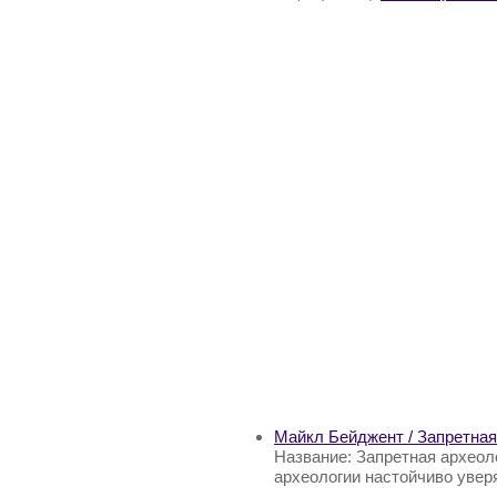
Майкл Бейджент / Запретная
Название: Запретная археол
археологии настойчиво уверя