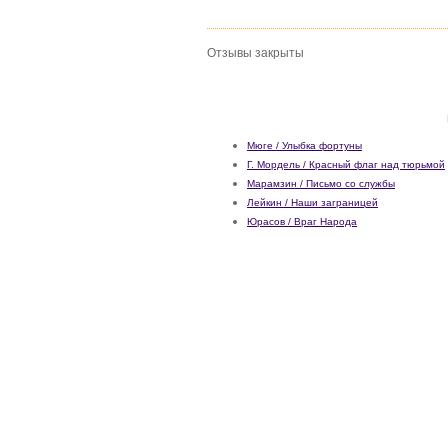
Отзывы закрыты
Мюге / Улыбка фортуны
Г. Мордель / Красный флаг над тюрьмой
Марамзин / Письмо со службы
Лейкин / Наши заграницей
Юрасов / Враг Народа