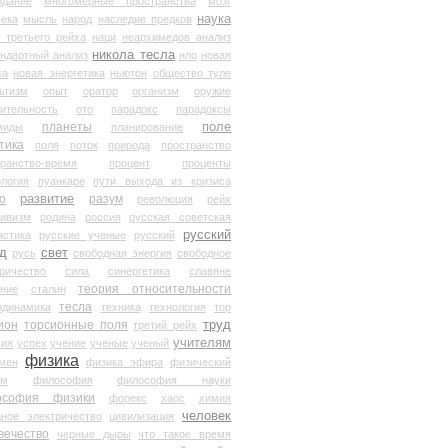
здание
многомерные пространства
мозг
наука
века
мысль
народ
наследие предков
 третьего рейха
наци
неархимедов анализ
никола тесла
андартный анализ
нло
новая
ка
новая энергетика
ньютон
общество туле
ьтизм
опыт
оратор
организм
оружие
ительность
ото
парадокс
парадоксы
планеты
поле
миды
планирование
тика
поля
поток
природа
пространство
транство-время
процент
проценты
логия
пуанкаре
пути выхода из кризиса
о
развитие
разум
революция
рейх
тивизм
родина
россия
русская советская
русский
астика
русские ученые
русский
д
свет
русь
свободная энергия
свободное
ричество
сила
синергетика
славяне
теория относительности
ание
сталин
тесла
одинамика
техника
технология
тор
труд
ион
торсионные поля
третий рейх
учителям
вия
успех
учение
ученые
ученый
физика
мен
физика эфира
физический
ум
философия
философия науки
ософия физики
форекс
хаос
химия
человек
дное электричество
цивилизация
вечество
черные дыры
что такое время