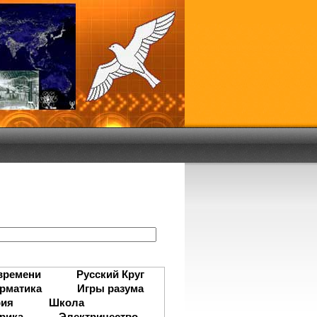
:
времени
Русский Круг
рматика
Игры разума
рия
Школа
рика
Электричество