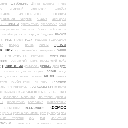
Шаубергер
рязев
Шипов
адольф гитлер
мов анатолий евгеньевич
алгебра
рнатива
альтернативная энергетика
ернативная энергия
анализ
аненербе
релятивизм
арифметика
археология
атом
гия развития
биофизика
богатство
большой
вакуум
в
борьба русского народа
будущее
века
вода
та
вихри
водород
водородное
время
иво
воздух
война
волны
ленная
гений
вуз
гейзенберг
генератор
геометрия
й электричества
геология
ания
германский народ
германский рейх
гравитация
деньги
дух
р
двигатель
диск
ь
закон
загадки
загадочное
задания
заряд
земля
ды
здоровье
землетрясения
знания
инженер
чение
изобретения
импульс
исследования
ланетяне
интеллект
история
ия науки
капитал
катастрофы
катушка теслы
т
квантовая механика
квантовая физика
ты
кибернетика
колебания
комплексные
космос
космология
а
космогония
т
кризис
кризис экономики
круг
культура
лес
ющие тарелки
луч
маг
магнетизм
матика
материя
механика
микро