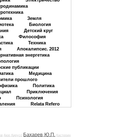
тродинамика
ротехника
омика
Земля
иотека
Биология
ания
Детский круг
ка
Философия
стика
Техника
я
Апокалипсис. 2012
рнативная энергетика
опология
ские публикации
матика
Медицина
ители прошлого
офизика
Политика
нциал
Приключения
о
Психология
вления
Relata Refero
Бахарев Ю.П.
ов
Аюр Кирусс
Кастерин