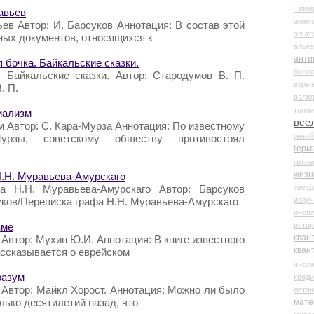
Тими
авьев
аки
ев Автор: И. Барсуков Аннотация: В состав этой
альте
нных документов, относящихся к
альт
анти
 бочка. Байкальские сказки.
биоло
 Байкальские сказки. Автор: Стародумов В. П.
взры
. П.
валю
топл
циализм
все
м Автор: С. Кара-Мурза Аннотация: По известному
гени
урзы, советскому обществу противостоял
герм
гитле
жизн
Н.Н. Муравьева-Амурскаго
звез
а Н.Н. Муравьева-Амурскаго Автор: Барсуков
излу
суков/Переписка графа Н.Н. Муравьева-Амурскаго
иноп
истор
зме
кван
Автор: Мухин Ю.И. Аннотация: В книге известного
кван
ссказывается о еврейском
числ
разум
креди
 Автор: Майкл Хорост. Аннотация: Можно ли было
лета
лько десятилетий назад, что
мате