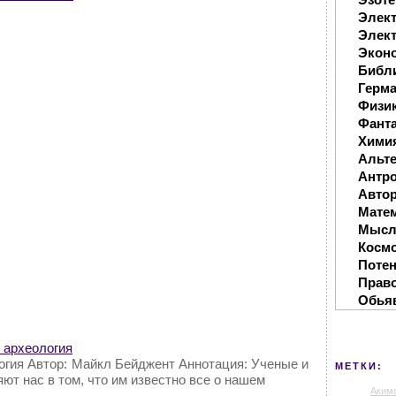
Элек
Элект
Экон
Библ
Герм
Физи
Фанта
Хими
Альте
Антр
Автор
Мате
Мысл
Косм
Поте
Прав
Обья
 археология
огия Автор: Майкл Бейджент Аннотация: Ученые и
МЕТКИ:
ют нас в том, что им известно все о нашем
Аким