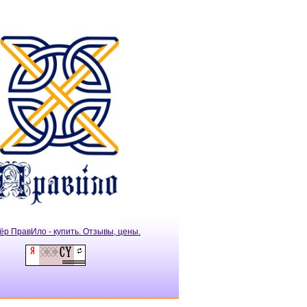
ёр ПравИло - купить. Отзывы, цены.