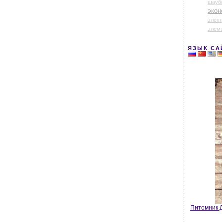
шауб
экон
элек
элем
ЯЗЫК СА
Питомник Д