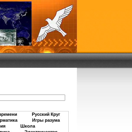
:
времени
Русский Круг
рматика
Игры разума
рия
Школа
рика
Электричество