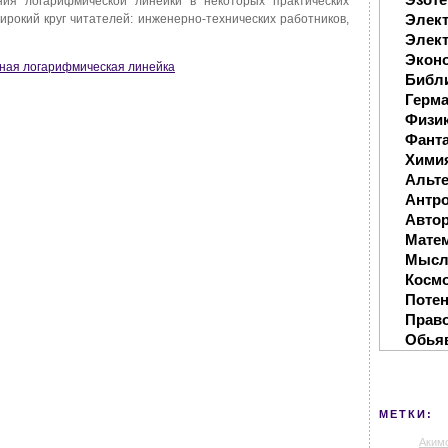
ия лога­рифмической линейки в некоторых практических
Элек
рокий круг чита­телей: инженерно-технических работников,
Элект
Экон
тная логарифмическая линейка
Библ
Герм
Физи
Фанта
Хими
Альте
Антр
Автор
Мате
Мысл
Косм
Поте
Прав
Обья
МЕТКИ:
Аким