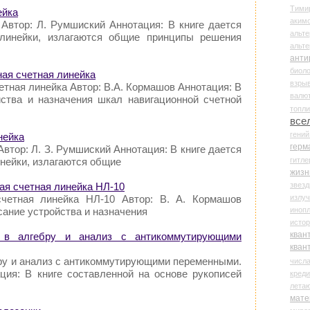
Тими
ейка
аки
 Автор: Л. Румшиский Аннотация: В книге дается
альте
 линейки, излагаются общие принципы реше­ния
альт
анти
биоло
ная счетная линейка
взры
етная линейка Автор: В.А. Кормашов Аннотация: В
валю
йства и назначения шкал навигационной счетной
топл
все
гени
нейка
герм
втор: Л. З. Румшиский Аннотация: В книге дается
гитле
инейки, излагаются общие
жизн
звез
ая счетная линейка НЛ-10
излу
счетная линейка НЛ-10 Автор: В. А. Кормашов
иноп
сание устройства и назначения
истор
кван
 в алгебру и анализ с антикоммутирующими
кван
бру и анализ с антикоммутирующими переменными.
числ
ация: В книге составленной на основе рукописей
креди
лета
мате