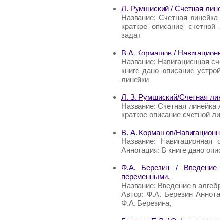
Л. Румшиский / Счетная лин
Название: Счетная линейка
краткое описание счетной
задач
В.А. Кормашов / Навигацион
Название: Навигационная сч
книге дано описание устро
линейки
Л. З. Румшиский/Счетная ли
Название: Счетная линейка А
краткое описание счетной л
В. А. Кормашов/Навигационн
Название: Навигационная 
Аннотация: В книге дано опи
Ф.А. Березин / Введение
переменными.
Название: Введение в алге
Автор: Ф.А. Березин Аннот
Ф.А. Березина,