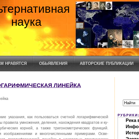
ьтернативная
наука
М НРАВЯТСЯ
ОБЬЯВЛЕНИЯ
АВТОРСКИЕ ПУБЛИКАЦИИ
ЛОГАРИФМИЧЕСКАЯ ЛИНЕЙКА
нейка
РУБРИКИ
ие указания, как пользоваться счетной логарифмической
Река 
ы правила ум­ножения, деления, нахождения квадратов и ку­
Инфо
убических корней, а также тригонометрических функций.
Исто
и изобра­жениями и многочисленными примерами. Осве­
Эзоте