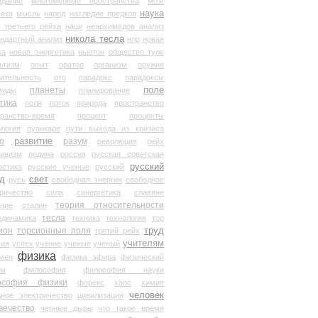
здание
многомерные пространства
мозг
наука
века
мысль
народ
наследие предков
 третьего рейха
наци
неархимедов анализ
никола тесла
андартный анализ
нло
новая
ка
новая энергетика
ньютон
общество туле
ьтизм
опыт
оратор
организм
оружие
ительность
ото
парадокс
парадоксы
планеты
поле
миды
планирование
тика
поля
поток
природа
пространство
транство-время
процент
проценты
логия
пуанкаре
пути выхода из кризиса
о
развитие
разум
революция
рейх
тивизм
родина
россия
русская советская
русский
астика
русские ученые
русский
д
свет
русь
свободная энергия
свободное
ричество
сила
синергетика
славяне
теория относительности
ание
сталин
тесла
одинамика
техника
технология
тор
труд
ион
торсионные поля
третий рейх
учителям
вия
успех
учение
ученые
ученый
физика
мен
физика эфира
физический
ум
философия
философия науки
ософия физики
форекс
хаос
химия
человек
дное электричество
цивилизация
вечество
черные дыры
что такое время