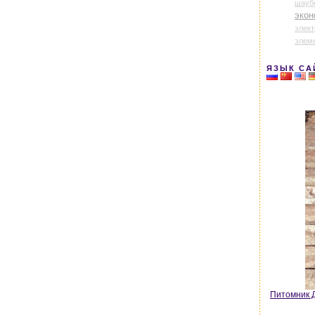
шауб
экон
элек
элем
ЯЗЫК СА
Питомник Д