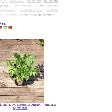
эзотерика
эйнштейн
ергер
школьникам
омика
электричество
эксперимент
тродинамика
электромагнетизм
электрон
эфир
энергия
явления
енты
энергетика
ЙТА:
ревень.рус саженцы редких, плодовых,
ореховых.