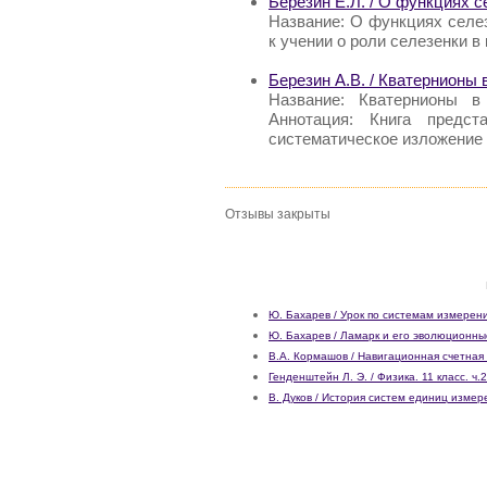
Березин Е.Л. / О функциях с
Название: О функциях селе
к учении о роли селезенки в
Березин А.В. / Кватернионы 
Название: Кватернионы в
Аннотация: Книга предст
систематическое изложение
Отзывы закрыты
Ю. Бахарев / Урок по системам измерен
Ю. Бахарев / Ламарк и его эволюционны
В.А. Кормашов / Навигационная счетная
Генденштейн Л. Э. / Физика. 11 класс. ч.2
В. Дуков / История систем единиц изме