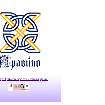
ёр ПравИло - купить. Отзывы, цены.