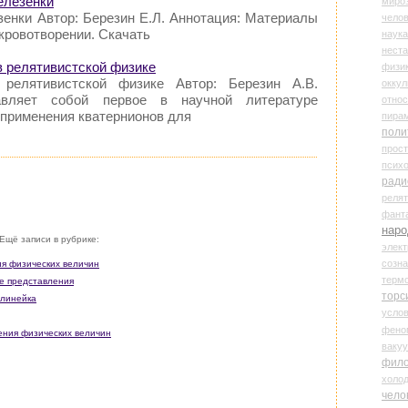
елезенки
миро
зенки Автор: Березин Е.Л. Аннотация: Материалы
чело
 кровотворении. Скачать
наука
нест
в релятивистской физике
физи
 релятивистской физике Автор: Березин А.В.
оккул
авляет собой первое в научной литературе
относ
 применения кватернионов для
пира
поли
прос
психо
ради
реля
фант
наро
Ещё записи в рубрике:
элект
созн
ия физических величин
терм
е представления
торс
 линейка
усло
фено
рения физических величин
ваку
фил
холо
чело