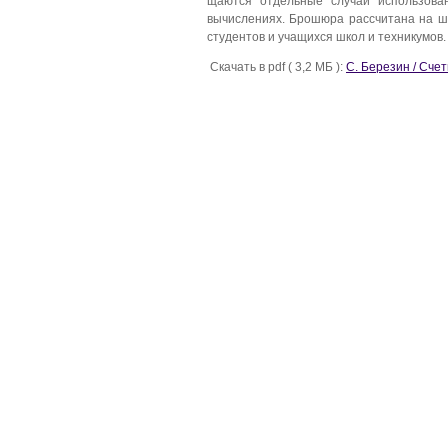
щаются отдельные случаи использован
вычислениях. Брошюра рассчитана на ши
сту­дентов и учащихся школ и техникумов.
Скачать в pdf ( 3,2 МБ ):
С. Березин / Сче