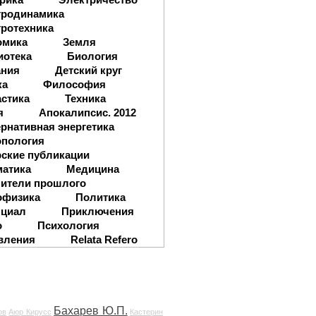
тродинамика
ротехника
омика
Земля
иотека
Биология
ания
Детский круг
ка
Философия
стика
Техника
я
Апокалипсис. 2012
рнативная энергетика
опология
ские публикации
матика
Медицина
ители прошлого
офизика
Политика
нциал
Приключения
о
Психология
вления
Relata Refero
Бахарев Ю.П.
ов
Аюр Кирусс
Кастерин