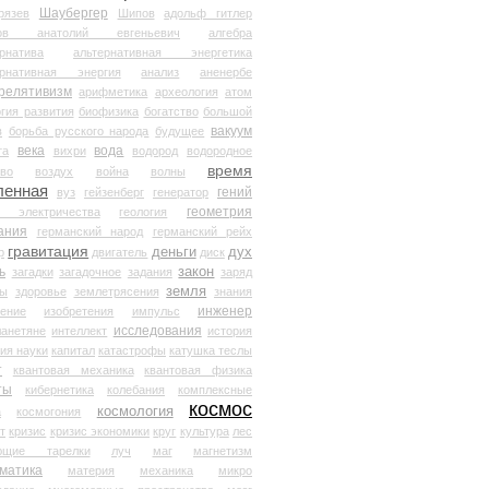
Шаубергер
рязев
Шипов
адольф гитлер
мов анатолий евгеньевич
алгебра
рнатива
альтернативная энергетика
ернативная энергия
анализ
аненербе
релятивизм
арифметика
археология
атом
гия развития
биофизика
богатство
большой
вакуум
в
борьба русского народа
будущее
века
вода
та
вихри
водород
водородное
время
иво
воздух
война
волны
ленная
гений
вуз
гейзенберг
генератор
геометрия
й электричества
геология
ания
германский народ
германский рейх
гравитация
деньги
дух
р
двигатель
диск
ь
закон
загадки
загадочное
задания
заряд
земля
ды
здоровье
землетрясения
знания
инженер
чение
изобретения
импульс
исследования
ланетяне
интеллект
история
ия науки
капитал
катастрофы
катушка теслы
т
квантовая механика
квантовая физика
ты
кибернетика
колебания
комплексные
космос
космология
а
космогония
т
кризис
кризис экономики
круг
культура
лес
ющие тарелки
луч
маг
магнетизм
матика
материя
механика
микро