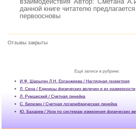
взаимодействия Автор: Сметана А.
данной книге читателю предлагается
первоосновы
Отзывы закрыты
Ещё записи в рубрике:
И.Ф. Шарыгин Л.Н. Ерганжиева / Наглядная геометрия
Л. Сена / Единицы физических величин и их размерности
Л. Румшиский / Счетная линейка
С. Березин / Счетная логарифмическая линейка
Ю. Бахарев / Урок по системам измерения физических в