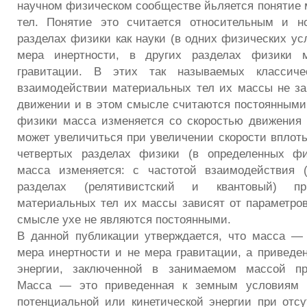
научном физическом сообществе йьляется понятие
тел. Понятие это считается относительным и н
разделах физики как науки (в одних физических ус
мера инертности, в других разделах физики
гравитации. В этих так называемых классиче
взаимодействии материальных тел их массы не за
движении и в этом смысле считаются постоянными.
физики масса изменяется со скоростью движения
может увеличиться при увеличении скорости вплоть
четвертых разделах физики (в определенных фи
масса изменяется: с частотой взаимодействия (
разделах (релятивистский и квантовый) пр
материальных тел их массы зависят от параметро
смысле ухе не являются постоянными.
В данной публикации утверждается, что масса —
мера инертности и не мера гравитации, а приведен
энергии, заключенной в занимаемом массой про
Масса — это приведенная к земным условиям м
потенциальной или кинетической энергии при отс