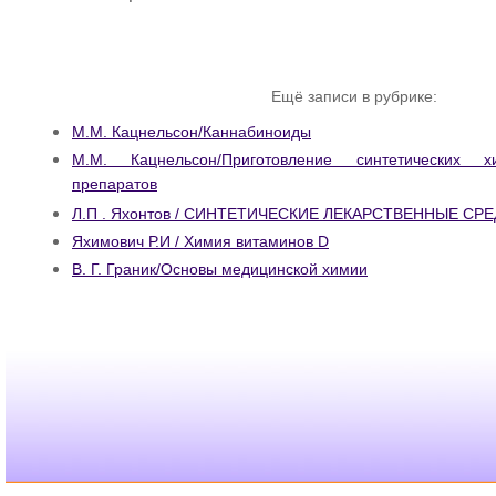
Ещё записи в рубрике:
М.М. Кацнельсон/Каннабиноиды
М.М. Кацнельсон/Приготовление синтетических хи
препаратов
Л.П . Яхонтов / СИНТЕТИЧЕСКИЕ ЛЕКАРСТВЕННЫЕ СР
Яхимович Р.И / Химия витаминов D
В. Г. Граник/Основы медицинской химии