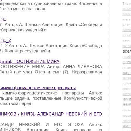
апрещена как в окупированной стране. Вложения в
Тими
течка мозгов на запад
аки
альте
 ч1
альт
ч1 Автор: А. Шмаков Аннотация: Книга «Свобода и
анти
сборник рассуждений и
биоло
взры
 ч1_2
валю
ч1_2 Автор: А. Шмаков Аннотация: Книга «Свобода
топл
й сборник рассуждений и
все
гени
УДЬБЫ, ПОСТИЖЕНИЕ МИРА
герм
 ПОСТИЖЕНИЕ МИРА Автор: АННА ЛИВАНОВА
гитле
ятый постулат Отец и сын (7). Неразрешимая
жизн
звез
излу
химико-фармацевтические препараты
иноп
 химико-фармацевтические препараты Автор:
истор
льшие задачи, поставленные Коммунистической
кван
ельством перед
кван
числ
ИЧНИКОВ / КНЯЗЬ АЛЕКСАНДР НЕВСКИЙ И ЕГО
креди
лета
КСАНДР НЕВСКИЙ И ЕГО ЭПОХА Автор:
мате
ПИЧНИКОВ Аннотация: Книга основана на