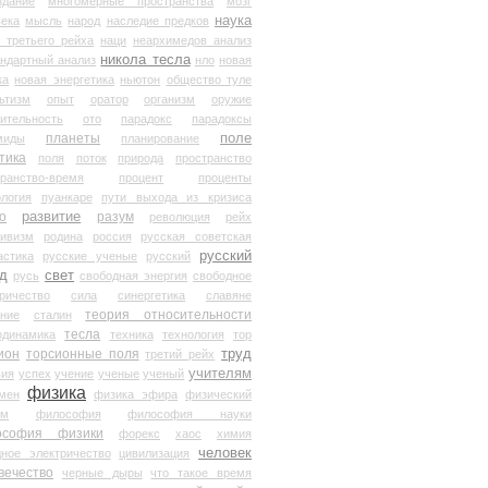
здание
многомерные пространства
мозг
наука
века
мысль
народ
наследие предков
 третьего рейха
наци
неархимедов анализ
никола тесла
андартный анализ
нло
новая
ка
новая энергетика
ньютон
общество туле
ьтизм
опыт
оратор
организм
оружие
ительность
ото
парадокс
парадоксы
планеты
поле
миды
планирование
тика
поля
поток
природа
пространство
транство-время
процент
проценты
логия
пуанкаре
пути выхода из кризиса
о
развитие
разум
революция
рейх
тивизм
родина
россия
русская советская
русский
астика
русские ученые
русский
д
свет
русь
свободная энергия
свободное
ричество
сила
синергетика
славяне
теория относительности
ание
сталин
тесла
одинамика
техника
технология
тор
труд
ион
торсионные поля
третий рейх
учителям
вия
успех
учение
ученые
ученый
физика
мен
физика эфира
физический
ум
философия
философия науки
ософия физики
форекс
хаос
химия
человек
дное электричество
цивилизация
вечество
черные дыры
что такое время