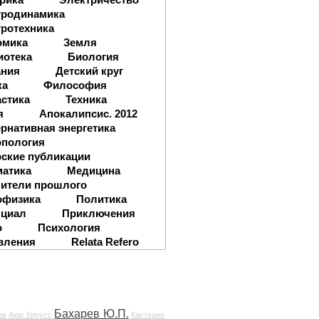
тродинамика
ротехника
омика
Земля
иотека
Биология
ания
Детский круг
ка
Философия
стика
Техника
я
Апокалипсис. 2012
рнативная энергетика
опология
ские публикации
матика
Медицина
ители прошлого
офизика
Политика
нциал
Приключения
о
Психология
вления
Relata Refero
Бахарев Ю.П.
ов
Аюр Кирусс
Кастерин