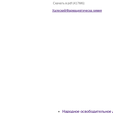
Скачать в pdf (417Мб):
Халеский/Фармацевтическа химия
Народное освободительное 