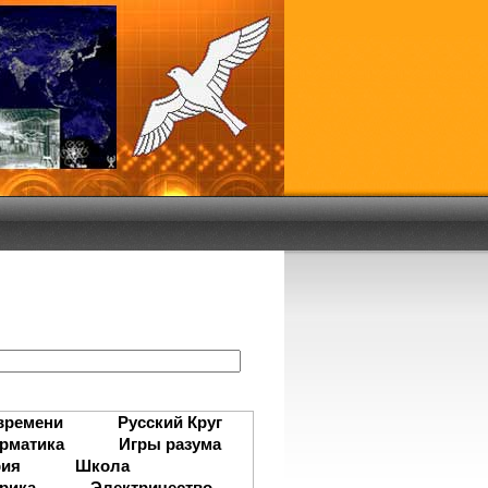
:
времени
Русский Круг
рматика
Игры разума
рия
Школа
рика
Электричество