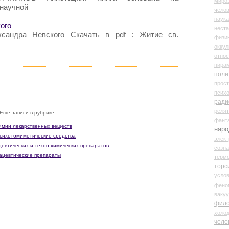
миро
научной
чело
наука
ого
нест
ксандра Невского Скачать в pdf : Житие св.
физи
оккул
относ
пира
поли
прос
психо
ради
реля
Ещё записи в рубрике:
фант
имии лекарственных веществ
наро
психотомиметические средства
элект
евтических и техно-химических препаратов
созн
ацевтические препараты
терм
торс
усло
фено
ваку
фил
холо
чело