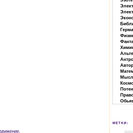
Элек
Элект
Экон
Библ
Герм
Физи
Фанта
Хими
Альте
Антр
Автор
Мате
Мысл
Косм
Поте
Прав
Обья
МЕТКИ:
движение.
Аким