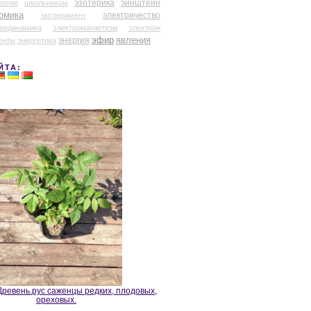
эзотерика
эйнштейн
ергер
школьникам
омика
электричество
эксперимент
тродинамика
электромагнетизм
электрон
эфир
энергия
явления
енты
энергетика
ЙТА:
ревень.рус саженцы редких, плодовых,
ореховых.