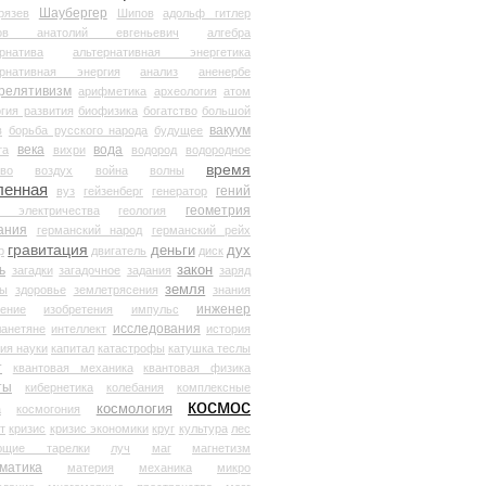
Шаубергер
рязев
Шипов
адольф гитлер
мов анатолий евгеньевич
алгебра
рнатива
альтернативная энергетика
ернативная энергия
анализ
аненербе
релятивизм
арифметика
археология
атом
гия развития
биофизика
богатство
большой
вакуум
в
борьба русского народа
будущее
века
вода
та
вихри
водород
водородное
время
иво
воздух
война
волны
ленная
гений
вуз
гейзенберг
генератор
геометрия
й электричества
геология
ания
германский народ
германский рейх
гравитация
деньги
дух
р
двигатель
диск
ь
закон
загадки
загадочное
задания
заряд
земля
ды
здоровье
землетрясения
знания
инженер
чение
изобретения
импульс
исследования
ланетяне
интеллект
история
ия науки
капитал
катастрофы
катушка теслы
т
квантовая механика
квантовая физика
ты
кибернетика
колебания
комплексные
космос
космология
а
космогония
т
кризис
кризис экономики
круг
культура
лес
ющие тарелки
луч
маг
магнетизм
матика
материя
механика
микро