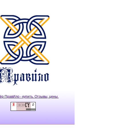
ёр ПравИло - купить. Отзывы, цены.