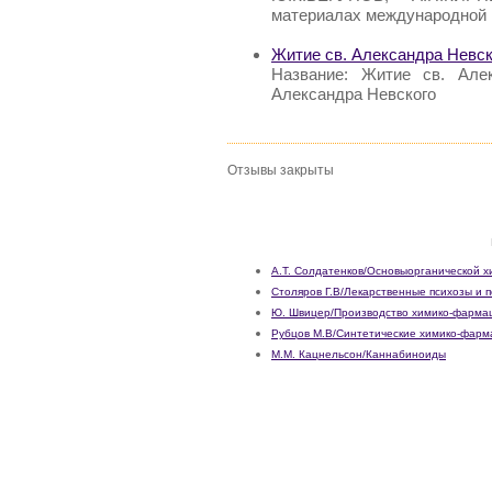
материалах международной 
Житие св. Александра Невск
Название: Житие св. Але
Александра Невского
Отзывы закрыты
А.Т. Солдатенков/Основыорганической х
Столяров Г.В/Лекарственные психозы и 
Ю. Швицер/Производство химико-фармац
Рубцов М.В/Синтетические химико-фарм
М.М. Кацнельсон/Каннабиноиды