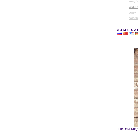
шауб
экон
элек
элем
ЯЗЫК СА
Питомник Д