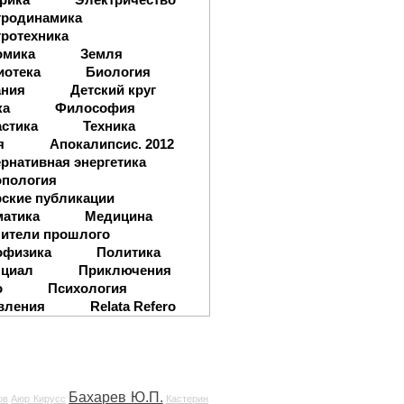
тродинамика
ротехника
омика
Земля
иотека
Биология
ания
Детский круг
ка
Философия
стика
Техника
я
Апокалипсис. 2012
рнативная энергетика
опология
ские публикации
матика
Медицина
ители прошлого
офизика
Политика
нциал
Приключения
о
Психология
вления
Relata Refero
Бахарев Ю.П.
ов
Аюр Кирусс
Кастерин