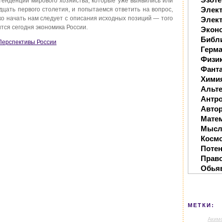
енденции мирового хозяйства, которые уже выявились или
Элек
дцать первого столетия, и попытаемся ответить на вопрос,
ко начать нам следует с описания исходных позиций — того
Элект
тся сегодня экономика России.
Экон
Библ
 Перспективы России
Герм
Физи
Фанта
Хими
Альте
Антр
Автор
Мате
Мысл
Косм
Поте
Прав
Обья
МЕТКИ:
Аким