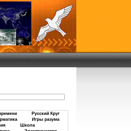
:
времени
Русский Круг
рматика
Игры разума
рия
Школа
рика
Электричество