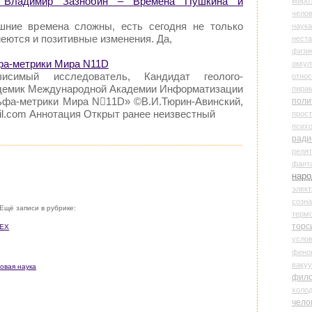
ладимир Зазнобин – Времена Пушкина и
миро
чело
шние времена сложны, есть сегодня не только
наука
меются и позитивные изменения. Да,
нест
физи
фа-метрики Мира N11D
оккул
висимый исследователь, Кандидат геолого-
относ
адемик Международной Академии Информатизации
пира
ьфа-метрики Мира N11D» ©В.И.Тюрин-Авинский,
поли
ail.com Аннотация Открыт ранее неизвестный
прос
психо
ради
реля
фант
наро
элект
созн
Ещё записи в рубрике:
терм
торс
СЕХ
усло
фено
ваку
новая наука
фил
холо
чело