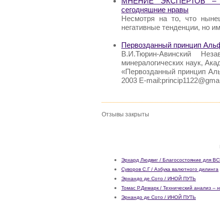
МНЕНИЕ ЭКСПЕРТОВ – В
сегодняшние нравы
Несмотря на то, что ныне
негативные тенденции, но и
Первозданный принцип Аль
В.И.Тюрин-Авинский Неза
минералогических наук, Ак
«Первозданный принцип Ал
2003 E-mail:princip1122@gm
Отзывы закрыты
Эрхард Людвиг / Благосостояние для В
Суворов С.Г / Азбука валютного дилинга
Эрнандо де Сото / ИНОЙ ПУТЬ
Томас Р.Демарк / Технический анализ – 
Эрнандо де Сото / ИНОЙ ПУТЬ