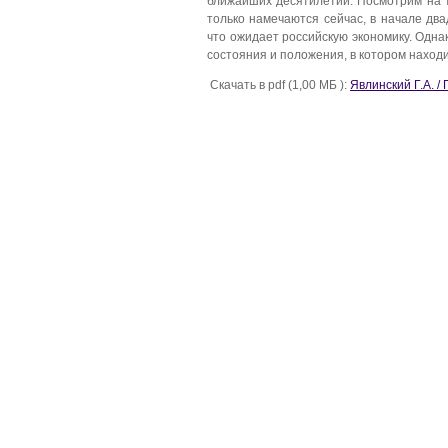
ближайших десятилетий. Посмотрим на т
только намечаются сейчас, в начале два
что ожидает российскую экономику. Одна
состояния и положения, в котором находи
Скачать в pdf (1,00 МБ ):
Явлинский Г.А. /