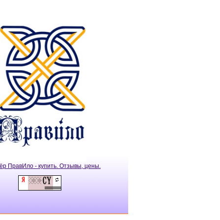
ёр ПравИло - купить. Отзывы, цены.