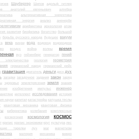
Шаубергер
рязев
Шипов
адольф гитлер
мов анатолий евгеньевич
алгебра
рнатива
альтернативная энергетика
ернативная энергия
анализ
аненербе
релятивизм
арифметика
археология
атом
гия развития
биофизика
богатство
большой
вакуум
в
борьба русского народа
будущее
века
вода
та
вихри
водород
водородное
время
иво
воздух
война
волны
ленная
гений
вуз
гейзенберг
генератор
геометрия
й электричества
геология
ания
германский народ
германский рейх
гравитация
деньги
дух
р
двигатель
диск
ь
закон
загадки
загадочное
задания
заряд
земля
ды
здоровье
землетрясения
знания
инженер
чение
изобретения
импульс
исследования
ланетяне
интеллект
история
ия науки
капитал
катастрофы
катушка теслы
т
квантовая механика
квантовая физика
ты
кибернетика
колебания
комплексные
космос
космология
а
космогония
т
кризис
кризис экономики
круг
культура
лес
ющие тарелки
луч
маг
магнетизм
матика
материя
механика
микро