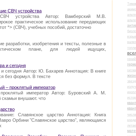
Тими
аки
щие СВЧ устройства
альте
СВЧ устройства Автор: Вамберский М.В.
альт
ирокое практическое использование передающих
анти
тот *> (СВЧ), учебных пособий, достаточно
биоло
взры
валю
ие разработки, изобретения и тексты, полезные в
топл
актическом плане, для людей ищущих,
все
гени
герм
ра и сегодня
гитле
 и сегодня Автор: Ю. Бахарев Аннотация: В книге
жизн
я без формул. В тексте
звез
излу
вый – проклятый император
иноп
проклятый император Автор: Буровский А. М.
истор
 скамьи внушают. что
кван
кван
арство
вание: Славянское царство Аннотация: Книга
числ
Мавро Орбини "Славянское царство", являющаяся
креди
х
лета
мате