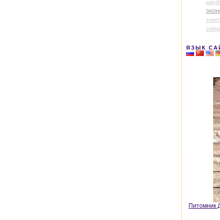
шауб
экон
элек
элем
ЯЗЫК СА
Питомник Д