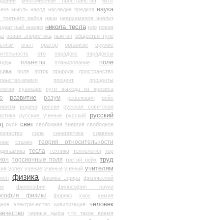
здание
многомерные пространства
мозг
наука
века
мысль
народ
наследие предков
 третьего рейха
наци
неархимедов анализ
никола тесла
андартный анализ
нло
новая
ка
новая энергетика
ньютон
общество туле
ьтизм
опыт
оратор
организм
оружие
ительность
ото
парадокс
парадоксы
планеты
поле
миды
планирование
тика
поля
поток
природа
пространство
транство-время
процент
проценты
логия
пуанкаре
пути выхода из кризиса
о
развитие
разум
революция
рейх
тивизм
родина
россия
русская советская
русский
астика
русские ученые
русский
д
свет
русь
свободная энергия
свободное
ричество
сила
синергетика
славяне
теория относительности
ание
сталин
тесла
одинамика
техника
технология
тор
труд
ион
торсионные поля
третий рейх
учителям
вия
успех
учение
ученые
ученый
физика
мен
физика эфира
физический
ум
философия
философия науки
ософия физики
форекс
хаос
химия
человек
дное электричество
цивилизация
вечество
черные дыры
что такое время