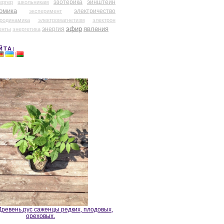
эзотерика
эйнштейн
ергер
школьникам
омика
электричество
эксперимент
тродинамика
электромагнетизм
электрон
эфир
энергия
явления
енты
энергетика
ЙТА:
ревень.рус саженцы редких, плодовых,
ореховых.