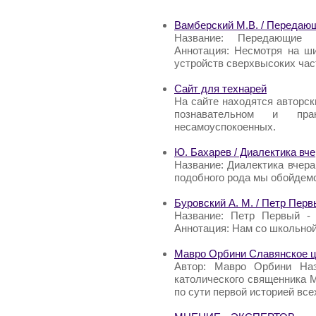
Вамберский М.В. / Передаю
Название: Передающие 
Аннотация: Несмотря на ш
устройств сверхвысоких час
Сайт для технарей
На сайте находятся авторск
познавательном и пр
несамоуспокоенных.
Ю. Бахарев / Диалектика вче
Название: Диалектика вчера
подобного рода мы обойдемс
Буровский А. М. / Петр Пер
Название: Петр Первый - 
Аннотация: Нам со школьной
Мавро Орбини Славянское ц
Автор: Мавро Орбини Наз
католического священника 
по сути первой историей все