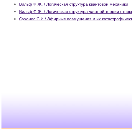
Вильф Ф.Ж. / Логическая структура квантовой механики
Вильф Ф.Ж. / Логическая структура частной теории отно
Сухонос С.И / Эфирные воэмущения и их катастрофичес