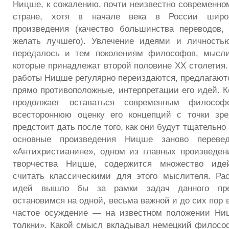
Ницше, к сожалению, почти неизвестно современно
стране, хотя в начале века в России широ
произведения (качество большинства переводов,
желать лучшего). Увлечение идеями и личност
передалось и тем поколениям философов, мыслит
которые принадлежат второй половине XX столетия.
работы Ницше регулярно переиздаются, предлагаютс
прямо противоположные, интерпретации его идей. К
продолжает оставаться современным философ
всестороннюю оценку его концепций с точки зр
предстоит дать после того, как они будут тщательно
основные произведения Ницше заново перев
«Антихристианине», одном из главных произведен
творчества Ницше, содержится множество идей
считать классическими для этого мыслителя. Ра
идей вышло бы за рамки задач данного пре
остановимся на одной, весьма важной и до сих пор
частое осуждение — на известном положении Н
толкни». Какой смысл вкладывал немецкий философ