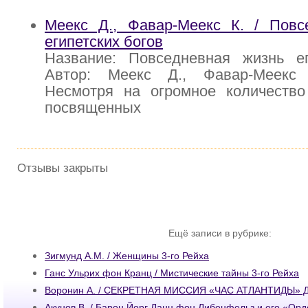
Меекс Д., Фавар-Меекс К. / Повс
египетских богов
Название: Повседневная жизнь ег
Автор: Меекс Д., Фавар-Меекс 
Несмотря на огромное количество 
посвященных
Отзывы закрыты
Ещё записи в рубрике:
Зигмунд А.М. / Женщины 3-го Рейха
Ганс Ульрих фон Кранц / Мистические тайны 3-го Рейха
Воронин А. / СЕКРЕТНАЯ МИССИЯ «ЧАС АТЛАНТИДЫ» 
Акунов В. / Барон Йорг Ланц фон Либенфельз и его «Ор