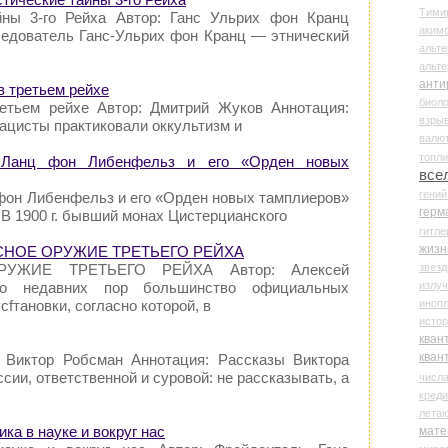
Тими
йны 3-го Рейха Автор: Ганс Ульрих фон Кранц
аки
ледователь Ганс-Ульрих фон Кранц — этнический
альте
альт
анти
в третьем рейхе
биоло
ретьем рейхе Автор: Дмитрий Жуков Аннотация:
взры
нацисты практиковали оккультизм и
валю
топл
 Ланц фон Либенфельз и его «Орден новых
все
гени
 фон Либенфельз и его «Орден новых тамплиеров»
герм
 В 1900 г. бывший монах Цистерцианского
гитле
жизн
ДЕСНОЕ ОРУЖИЕ ТРЕТЬЕГО РЕЙХА
звез
РУЖИЕ ТРЕТЬЕГО РЕЙХА Автор: Алексей
излу
До недавних пор большинство официальных
иноп
fтановки, согласно которой, в
истор
кван
кван
: Виктор Робсман Аннотация: Рассказы Виктора
ии, ответственной и суровой: не рассказывать, а
числ
креди
лета
ка в науке и вокруг нас
мате