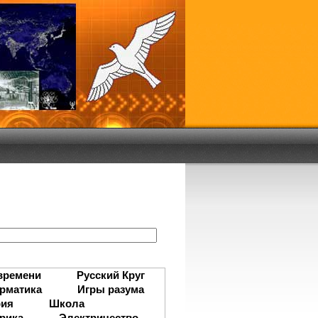
:
времени
Русский Круг
рматика
Игры разума
рия
Школа
рика
Электричество