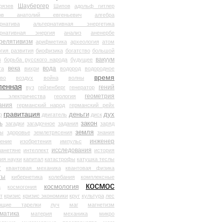
Шаубергер
рязев
Шипов
адольф гитлер
мов анатолий евгеньевич
алгебра
рнатива
альтернативная энергетика
ернативная энергия
анализ
аненербе
релятивизм
арифметика
археология
атом
гия развития
биофизика
богатство
большой
вакуум
в
борьба русского народа
будущее
века
вода
та
вихри
водород
водородное
время
иво
воздух
война
волны
ленная
гений
вуз
гейзенберг
генератор
геометрия
й электричества
геология
ания
германский народ
германский рейх
гравитация
деньги
дух
р
двигатель
диск
ь
закон
загадки
загадочное
задания
заряд
земля
ды
здоровье
землетрясения
знания
инженер
чение
изобретения
импульс
исследования
ланетяне
интеллект
история
ия науки
капитал
катастрофы
катушка теслы
т
квантовая механика
квантовая физика
ты
кибернетика
колебания
комплексные
космос
космология
а
космогония
т
кризис
кризис экономики
круг
культура
лес
ющие тарелки
луч
маг
магнетизм
матика
материя
механика
микро