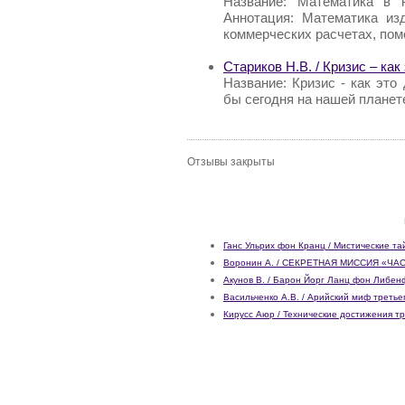
Название: Математика в 
Аннотация: Математика и
коммерческих расчетах, пом
Стариков Н.В. / Кризис – как
Название: Кризис - как это
бы сегодня на нашей планет
Отзывы закрыты
Ганс Ульрих фон Кранц / Мистические та
Воронин А. / СЕКРЕТНАЯ МИССИЯ «ЧА
Акунов В. / Барон Йорг Ланц фон Либен
Васильченко А.В. / Арийский миф третье
Кирусс Аюр / Технические достижения т