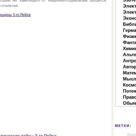
торию не зависящего от национал-социализма процесса
Элек
 столетия.
Элект
енщины 3-го Рейха
Экон
Библ
Герм
Физи
Фанта
Хими
Альте
Антр
Автор
Мате
Мысл
Косм
Поте
Прав
Обья
МЕТКИ:
Аким
тические тайны 3-го Рейха