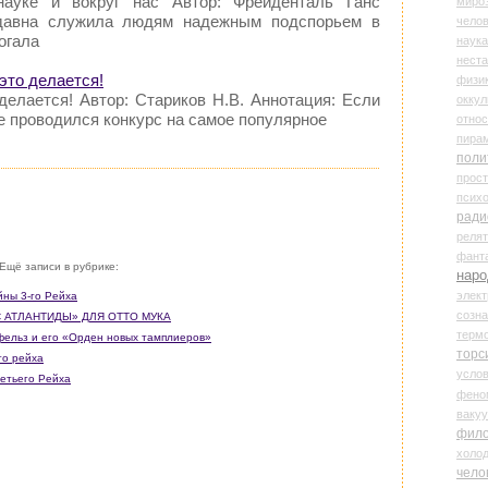
науке и вокруг нас Автор: Фрейденталь Ганс
миро
здавна служила людям надежным подспорьем в
чело
огала
наука
нест
 это делается!
физи
 делается! Автор: Стариков Н.В. Аннотация: Если
оккул
е проводился конкурс на самое популярное
относ
пира
поли
прос
психо
ради
реля
фант
Ещё записи в рубрике:
наро
элект
йны 3-го Рейха
созн
С АТЛАНТИДЫ» ДЛЯ ОТТО МУКА
терм
фельз и его «Орден новых тамплиеров»
торс
го рейха
усло
ретьего Рейха
фено
ваку
фил
холо
чело