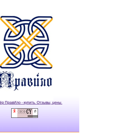
ёр ПравИло - купить. Отзывы, цены.