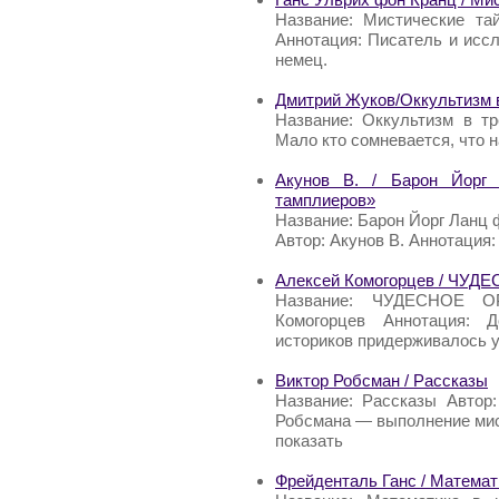
Название: Мистические та
Аннотация: Писатель и исс
немец.
Дмитрий Жуков/Оккультизм 
Название: Оккультизм в т
Мало кто сомневается, что 
Акунов В. / Барон Йорг
тамплиеров»
Название: Барон Йорг Ланц
Автор: Акунов В. Аннотация:
Алексей Комогорцев / ЧУ
Название: ЧУДЕСНОЕ О
Комогорцев Аннотация: 
историков придерживалось ус
Виктор Робсман / Рассказы
Название: Рассказы Автор
Робсмана — выполнение мисс
показать
Фрейденталь Ганс / Математи