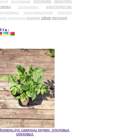
эзотерика
эйнштейн
ергер
школьникам
омика
электричество
эксперимент
тродинамика
электромагнетизм
электрон
эфир
энергия
явления
енты
энергетика
ЙТА:
ревень.рус саженцы редких, плодовых,
ореховых.