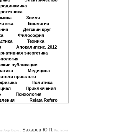
тродинамика
ротехника
омика
Земля
иотека
Биология
ания
Детский круг
ка
Философия
стика
Техника
я
Апокалипсис. 2012
рнативная энергетика
опология
ские публикации
матика
Медицина
ители прошлого
офизика
Политика
нциал
Приключения
о
Психология
вления
Relata Refero
Бахарев Ю.П.
ов
Аюр Кирусс
Кастерин