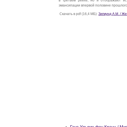
в Третьем рейхе, но и отображают ис
эмансипации впервой половине прошлого
Скачать в pdf (16,4 МБ):
Зигмунд А.М. / Ж
Ганс Ульрих фон Кранц / Мис