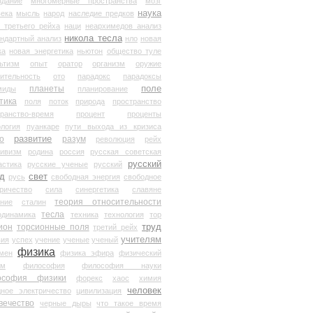
здание
многомерные пространства
мозг
наука
века
мысль
народ
наследие предков
 третьего рейха
наци
неархимедов анализ
никола тесла
андартный анализ
нло
новая
ка
новая энергетика
ньютон
общество туле
ьтизм
опыт
оратор
организм
оружие
ительность
ото
парадокс
парадоксы
планеты
поле
миды
планирование
тика
поля
поток
природа
пространство
транство-время
процент
проценты
логия
пуанкаре
пути выхода из кризиса
о
развитие
разум
революция
рейх
тивизм
родина
россия
русская советская
русский
астика
русские ученые
русский
д
свет
русь
свободная энергия
свободное
ричество
сила
синергетика
славяне
теория относительности
ание
сталин
тесла
одинамика
техника
технология
тор
труд
ион
торсионные поля
третий рейх
учителям
вия
успех
учение
ученые
ученый
физика
мен
физика эфира
физический
ум
философия
философия науки
ософия физики
форекс
хаос
химия
человек
дное электричество
цивилизация
вечество
черные дыры
что такое время