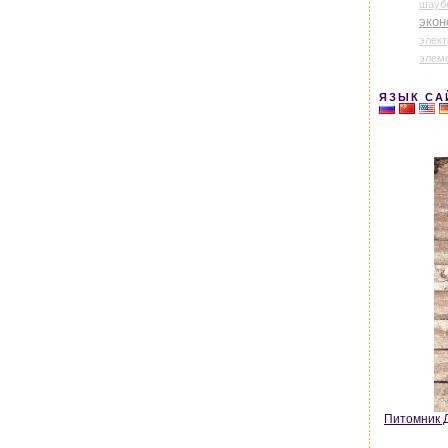
шауб
экон
элек
элем
ЯЗЫК СА
Питомник Д