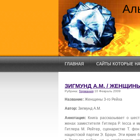
Ал
ГЛАВНАЯ
САЙТЫ КОТОРЫЕ НА
ЗИГМУНД А.М. / ЖЕНЩИНЫ
Рубрика:
Германия
10 Февраль 2009
Название:
Женщины 3-го Рейха
Автор:
Зигмунд А.М.
Аннотация:
Книга рассказывает о шест
женах заместителя Гитлера Р. lecca и 
Гитлера М. Рейтер, сценаристке Т. фон
нацистской партии Э. Браун. Эти яркие