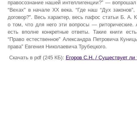
правосознание нашей интеллигенции?” — вопрошал Б
“Вехах” в начале XX века. “Где наш “Дух законов”
договор?”. Весь характер, весь пафос статьи Б. А. 
о том, что для него эти вопросы — риторические. 
есть вполне конкретные ответы. Такие книги есть
“Право естественное” Александра Петровича Куниц
права” Евгения Николаевича Трубецкого.
Скачать в pdf (245 КБ):
Егоров С.Н. / Существует ли