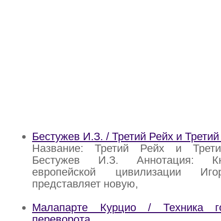
Бестужев И.З. / Третий Рейх и Трети
Название: Третий Рейх и Трет
Бестужев И.З. Аннотация: Кн
европейской цивилизации Иго
представляет новую,
Малапарте Курцио / Техника го
переворота