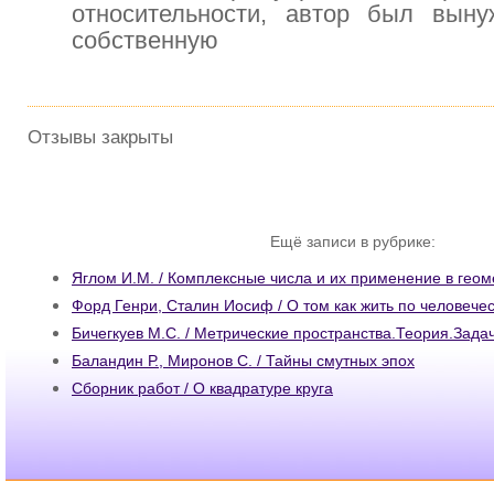
относительности, автор был выну
собственную
Отзывы закрыты
Ещё записи в рубрике:
Яглом И.М. / Комплексные числа и их применение в геом
Форд Генри, Сталин Иосиф / О том как жить по человече
Бичегкуев М.С. / Метрические пространства.Теория.Зад
Баландин Р., Миронов С. / Тайны смутных эпох
Сборник работ / О квадратуре круга