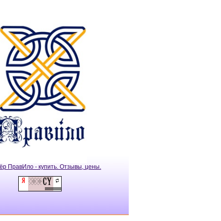
ёр ПравИло - купить. Отзывы, цены.