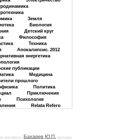
тродинамика
ротехника
омика
Земля
иотека
Биология
ания
Детский круг
ка
Философия
стика
Техника
я
Апокалипсис. 2012
рнативная энергетика
опология
ские публикации
матика
Медицина
ители прошлого
офизика
Политика
нциал
Приключения
о
Психология
вления
Relata Refero
Бахарев Ю.П.
ов
Аюр Кирусс
Кастерин