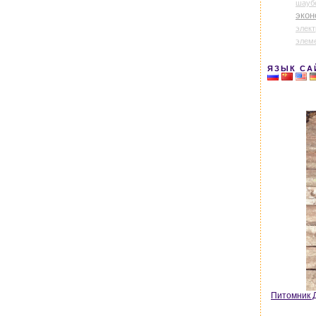
шауб
экон
элек
элем
ЯЗЫК СА
Питомник Д