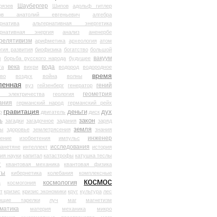
Шаубергер
рязев
Шипов
адольф гитлер
мов анатолий евгеньевич
алгебра
рнатива
альтернативная энергетика
ернативная энергия
анализ
аненербе
релятивизм
арифметика
археология
атом
гия развития
биофизика
богатство
большой
вакуум
в
борьба русского народа
будущее
века
вода
та
вихри
водород
водородное
время
иво
воздух
война
волны
ленная
гений
вуз
гейзенберг
генератор
геометрия
й электричества
геология
ания
германский народ
германский рейх
гравитация
деньги
дух
р
двигатель
диск
ь
закон
загадки
загадочное
задания
заряд
земля
ды
здоровье
землетрясения
знания
инженер
чение
изобретения
импульс
исследования
ланетяне
интеллект
история
ия науки
капитал
катастрофы
катушка теслы
т
квантовая механика
квантовая физика
ты
кибернетика
колебания
комплексные
космос
космология
а
космогония
т
кризис
кризис экономики
круг
культура
лес
ющие тарелки
луч
маг
магнетизм
матика
материя
механика
микро