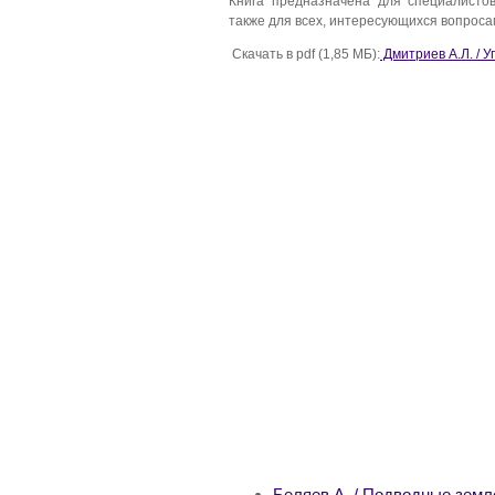
Книга предназначена для специалисто
также для всех, интересующихся вопрос
Скачать в pdf (1,85 МБ):
Дмитриев А.Л. / 
Беляев А. / Подводные зем