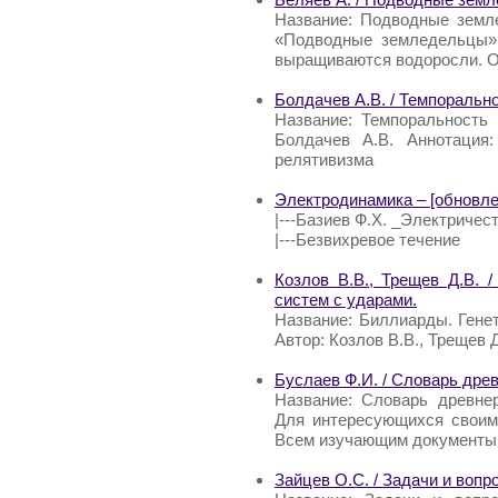
Название: Подводные земл
«Подводные земледельцы» 
выращиваются водоросли. 
Болдачев А.В. / Темпоральн
Название: Темпоральность
Болдачев А.В. Аннотация
релятивизма
Электродинамика – [обновлен
|---Базиев Ф.Х. _Электричес
|---Безвихревое течение
Козлов В.В., Трещев Д.В. 
систем с ударами.
Название: Биллиарды. Гене
Автор: Козлов В.В., Трещев Д
Буслаев Ф.И. / Словарь дре
Название: Словарь древнер
Для интересующихся своим
Всем изучающим документы
Зайцев О.С. / Задачи и вопр