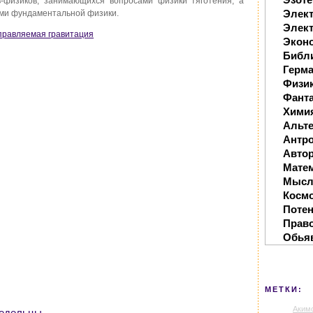
в-физиков, занимающихся вопросами физики тяготения, а
Элек
ами фундаментальной физики.
Элект
Управляемая гравитация
Экон
Библ
Герм
Физи
Фанта
Хими
Альте
Антр
Автор
Мате
Мысл
Косм
Поте
Прав
Обья
МЕТКИ:
Аким
ледельцы