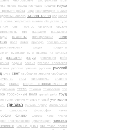
здание
многомерные пространства
мозг
наука
века
мысль
народ
наследие предков
 третьего рейха
наци
неархимедов анализ
никола тесла
андартный анализ
нло
новая
ка
новая энергетика
ньютон
общество туле
ьтизм
опыт
оратор
организм
оружие
ительность
ото
парадокс
парадоксы
планеты
поле
миды
планирование
тика
поля
поток
природа
пространство
транство-время
процент
проценты
логия
пуанкаре
пути выхода из кризиса
о
развитие
разум
революция
рейх
тивизм
родина
россия
русская советская
русский
астика
русские ученые
русский
д
свет
русь
свободная энергия
свободное
ричество
сила
синергетика
славяне
теория относительности
ание
сталин
тесла
одинамика
техника
технология
тор
труд
ион
торсионные поля
третий рейх
учителям
вия
успех
учение
ученые
ученый
физика
мен
физика эфира
физический
ум
философия
философия науки
ософия физики
форекс
хаос
химия
человек
дное электричество
цивилизация
вечество
черные дыры
что такое время