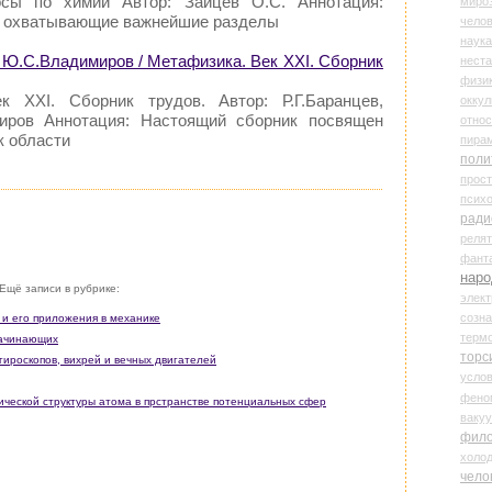
осы по химии Автор: Зайцев О.С. Аннотация:
миро
, охватывающие важнейшие разделы
чело
наука
, Ю.С.Владимиров / Метафизика. Век XXI. Сборник
нест
физи
к XXI. Сборник трудов. Автор: Р.Г.Баранцев,
оккул
иров Аннотация: Настоящий сборник посвящен
относ
к области
пира
поли
прос
психо
ради
реля
фант
наро
Ещё записи в рубрике:
элект
созн
 и его приложения в механике
терм
начинающих
торс
ироскопов, вихрей и вечных двигателей
усло
фено
амической структуры атома в прстранстве потенциальных сфер
ваку
фил
холо
чело