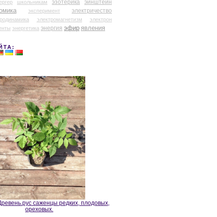
эзотерика
эйнштейн
ергер
школьникам
омика
электричество
эксперимент
тродинамика
электромагнетизм
электрон
эфир
энергия
явления
енты
энергетика
ЙТА:
ревень.рус саженцы редких, плодовых,
ореховых.