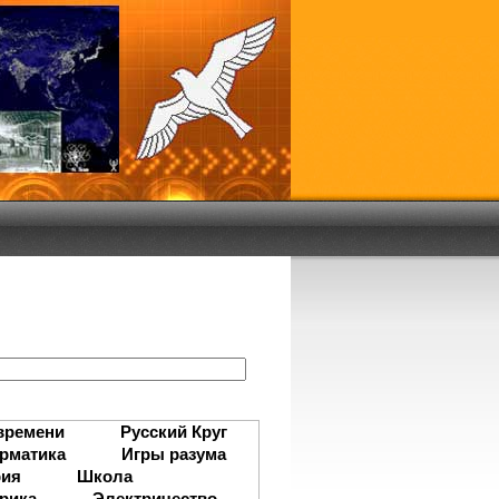
:
времени
Русский Круг
рматика
Игры разума
рия
Школа
рика
Электричество