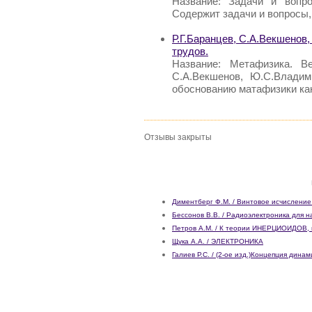
Название: Задачи и вопр
Содержит задачи и вопросы
Р.Г.Баранцев, С.А.Векшенов
трудов.
Название: Метафизика. Ве
С.А.Векшенов, Ю.С.Владим
обоснованию матафизики ка
Отзывы закрыты
Диментберг Ф.М. / Винтовое исчисление
Бессонов В.В. / Радиоэлектроника для 
Петров А.М. / К теории ИНЕРЦИОИДОВ, г
Щука А.А. / ЭЛЕКТРОНИКА
Галиев Р.С. / (2-ое изд.)Концепция дин