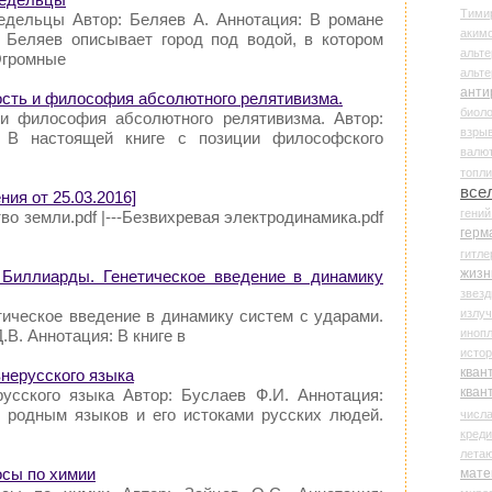
Тими
едельцы Автор: Беляев А. Аннотация: В романе
аки
Беляев описывает город под водой, в котором
альте
Огромные
альт
анти
ость и философия абсолютного релятивизма.
биоло
 и философия абсолютного релятивизма. Автор:
взры
: В настоящей книге с позиции философского
валю
топл
все
ия от 25.03.2016]
гени
тво земли.pdf |---Безвихревая электродинамика.pdf
герм
гитле
жизн
/ Биллиарды. Генетическое введение в динамику
звез
излу
тическое введение в динамику систем с ударами.
иноп
.В. Аннотация: В книге в
истор
кван
внерусского языка
кван
усского языка Автор: Буслаев Ф.И. Аннотация:
 родным языков и его истоками русских людей.
числ
креди
лета
осы по химии
мате