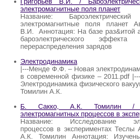
Григорьев В.И. / Бароэлектрич
электромагнитные поля планет
Название: Бароэлектрическ
электромагнитные поля планет Ав
В.И. Аннотация: На базе раз&итой 
бароэлектрического эффект
перераспределения зарядов
Электродинамика
|---Менде Ф.Ф. – Новая электродина
в современной физике – 2011.pdf |--
Электродинамика физического вакуума
Томилин А.К.
Б. Сакко, А.К. Томилин / 
электромагнитных процессов в эксп
Название: Исследование элек
процессов в экспериментах Теслы А
А.К. Томилин Аннотация: Изучен