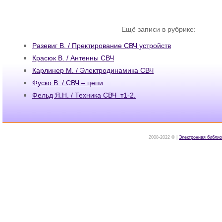
Ещё записи в рубрике:
Разевиг В. / Пректирование СВЧ устройств
Красюк В. / Антенны СВЧ
Карлинер М. / Электродинамика СВЧ
Фуско В. / СВЧ – цепи
Фельд Я.Н. / Техника СВЧ_т1-2.
2008-2022 © |
Электронная библио