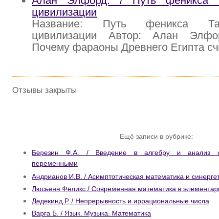
Алан Элфорд. / Путь феникса 
цивилизации
Название: Путь феникса Та
цивилизации Автор: Алан Элфор
Почему фараоны Древнего Египта сч
Отзывы закрыты
Ещё записи в рубрике:
Березин Ф.А. / Введение в алгебру и анализ 
переменными
Андрианов И.В. / Асимптотическая математика и синерге
Люсьенн Феликс / Современная математика в элемента
Дедекинд Р. / Непрерывность и иррациональные числа
Варга Б. / Язык. Музыка. Математика