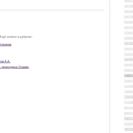
миро
чело
наука
нест
физи
оккул
относ
Ещё записи в рубрике:
пира
поли
итицизм
прос
психо
ради
ов А.А.
реля
— прародина Славян
фант
наро
элект
созн
терм
торс
усло
фено
ваку
фил
холо
чело