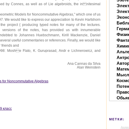
d by Connes, as well as of Lie algebroids, the in nitesimal
Элек
Элект
Geometric Models for Noncommutative Algebras,” which one of us
Экон
997. We would like to express our appreciation to Kevin Hartshorn
Библ
f the project { producing typed notes for many of the lectures.
Герм
y versions of the notes, has provided us with innumerable
Физи
indebted to Johannes Huebschmann, Kirill Mackenzie, Daniel
Фанта
everal useful commentaries or references. Finally, we would like
r friends and
Хими
998: Moshe Flato, K. Guruprasad, Andr e Lichnerowicz, and
Альте
Антр
Автор
Ana Cannas da Silva
Alan Weinstein
Мате
Мысл
Косм
s for Noncommutative Algebras
Поте
Прав
Обья
9 класс
МЕТКИ:
Аким