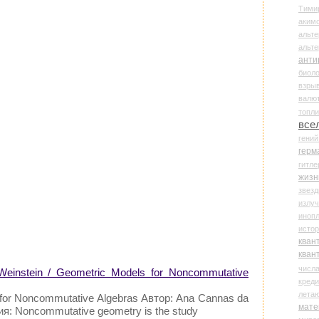
Тими
аки
альте
альт
анти
биоло
взры
валю
топл
все
гени
герм
гитле
жизн
звез
излу
иноп
истор
кван
кван
числ
Weinstein / Geometric Models for Noncommutative
креди
лета
for Noncommutative Algebras Автор: Ana Cannas da
мате
ция: Noncommutative geometry is the study