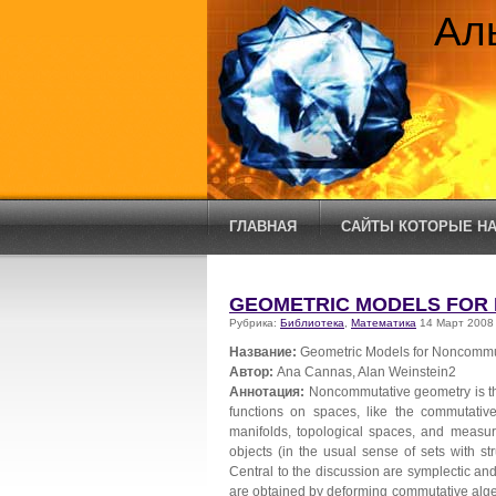
Ал
ГЛАВНАЯ
САЙТЫ КОТОРЫЕ НА
GEOMETRIC MODELS FOR
Рубрика:
Библиотека
,
Математика
14 Март 2008
Название:
Geometric Models for Noncommu
Автор:
Ana Cannas, Alan Weinstein2
Аннотация:
Noncommutative geometry is the
functions on spaces, like the commutative
manifolds, topological spaces, and measur
objects (in the usual sense of sets with s
Central to the discussion are symplectic a
are obtained by deforming commutative alge