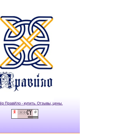
ёр ПравИло - купить. Отзывы, цены.