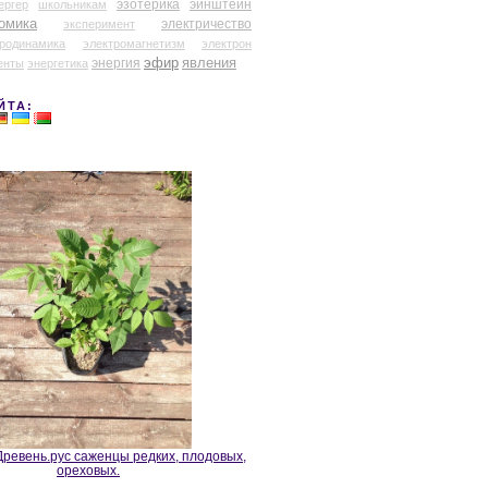
эзотерика
эйнштейн
ергер
школьникам
омика
электричество
эксперимент
тродинамика
электромагнетизм
электрон
эфир
энергия
явления
енты
энергетика
ЙТА:
ревень.рус саженцы редких, плодовых,
ореховых.