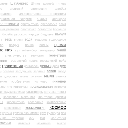
Шаубергер
рязев
Шипов
адольф гитлер
мов анатолий евгеньевич
алгебра
рнатива
альтернативная энергетика
ернативная энергия
анализ
аненербе
релятивизм
арифметика
археология
атом
гия развития
биофизика
богатство
большой
вакуум
в
борьба русского народа
будущее
века
вода
та
вихри
водород
водородное
время
иво
воздух
война
волны
ленная
гений
вуз
гейзенберг
генератор
геометрия
й электричества
геология
ания
германский народ
германский рейх
гравитация
деньги
дух
р
двигатель
диск
ь
закон
загадки
загадочное
задания
заряд
земля
ды
здоровье
землетрясения
знания
инженер
чение
изобретения
импульс
исследования
ланетяне
интеллект
история
ия науки
капитал
катастрофы
катушка теслы
т
квантовая механика
квантовая физика
ты
кибернетика
колебания
комплексные
космос
космология
а
космогония
т
кризис
кризис экономики
круг
культура
лес
ющие тарелки
луч
маг
магнетизм
матика
материя
механика
микро