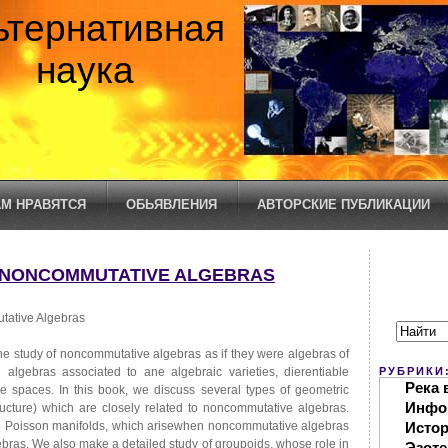
ьтернативная
наука
М НРАВЯТСЯ
ОБЬЯВЛЕНИЯ
АВТОРСКИЕ ПУБЛИКАЦИИ
 NONCOMMUTATIVE ALGEBRAS
tative Algebras
 study of noncommutative algebras as if they were algebras of
 algebras associated to ane algebraic varieties, dierentiable
РУБРИКИ
Река 
e spaces. In this book, we discuss several types of geometric
Инфо
tructure) which are closely related to noncommutative algebras.
nd Poisson manifolds, which arisewhen noncommutative algebras
Исто
bras. We also make a detailed study of groupoids, whose role in
Эзоте