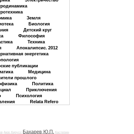
тродинамика
ротехника
омика
Земля
иотека
Биология
ания
Детский круг
ка
Философия
стика
Техника
я
Апокалипсис. 2012
рнативная энергетика
опология
ские публикации
матика
Медицина
ители прошлого
офизика
Политика
нциал
Приключения
о
Психология
вления
Relata Refero
Бахарев Ю.П.
ов
Аюр Кирусс
Кастерин