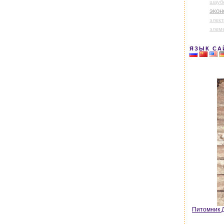
шауб
экон
элек
элем
ЯЗЫК СА
Питомник Д