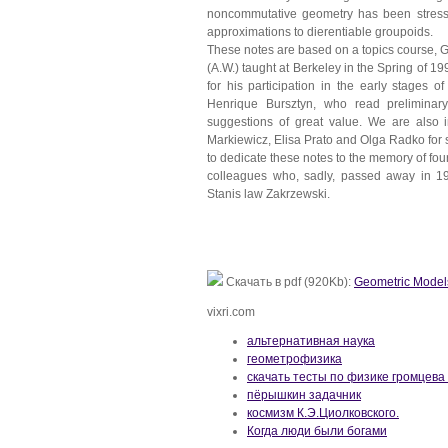
noncommutative geometry has been stresse
approximations to dierentiable groupoids.
These notes are based on a topics course, 
(A.W.) taught at Berkeley in the Spring of 1
for his participation in the early stages o
Henrique Bursztyn, who read preliminar
suggestions of great value. We are also 
Markiewicz, Elisa Prato and Olga Radko for s
to dedicate these notes to the memory of fou
colleagues who, sadly, passed away in 1
Stanis law Zakrzewski.
Скачать в pdf (920Kb):
Geometric Model
vixri.com
альтернативная наука
геометрофизика
скачать тесты по физике громцева 
пёрышкин задачник
космизм К.Э.Циолковского.
Когда люди были богами