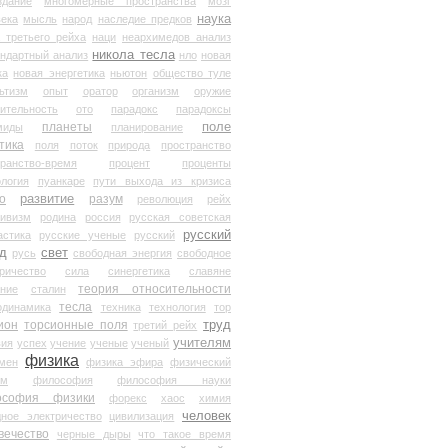
здание
многомерные пространства
мозг
наука
века
мысль
народ
наследие предков
 третьего рейха
наци
неархимедов анализ
никола тесла
андартный анализ
нло
новая
ка
новая энергетика
ньютон
общество туле
ьтизм
опыт
оратор
организм
оружие
ительность
ото
парадокс
парадоксы
планеты
поле
миды
планирование
тика
поля
поток
природа
пространство
транство-время
процент
проценты
логия
пуанкаре
пути выхода из кризиса
о
развитие
разум
революция
рейх
тивизм
родина
россия
русская советская
русский
астика
русские ученые
русский
д
свет
русь
свободная энергия
свободное
ричество
сила
синергетика
славяне
теория относительности
ание
сталин
тесла
одинамика
техника
технология
тор
труд
ион
торсионные поля
третий рейх
учителям
вия
успех
учение
ученые
ученый
физика
мен
физика эфира
физический
ум
философия
философия науки
ософия физики
форекс
хаос
химия
человек
дное электричество
цивилизация
вечество
черные дыры
что такое время