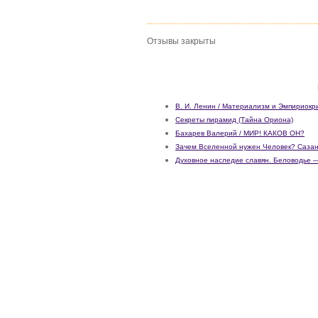
Отзывы закрыты
В. И. Ленин / Материализм и Эмпириокр
Секреты пирамид (Тайна Ориона)
Бахарев Валерий / МИР! КАКОВ ОН?
Зачем Вселенной нужен Человек? Сазан
Духовное наследие славян. Беловодье 