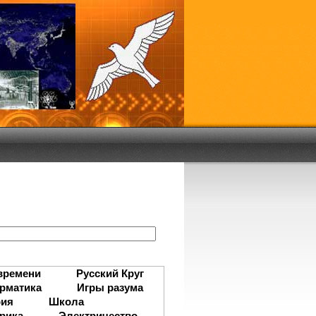
:
времени
Русский Круг
рматика
Игры разума
рия
Школа
рика
Электричество