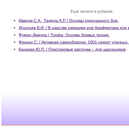
Ещё записи в рубрике:
Иванов С.А., Тадеуш К.Р. / Основы рукопашного боя.
Игнатьев В.И. / В царстве смекалки или Арифметика для 
Фумио Демура / Тонфа. Основы боевых техник.
Франко С. / Активная самооборона: 1001 секрет уличных
Бахарев Ю.П. / Пластиковые карточки – для школьников