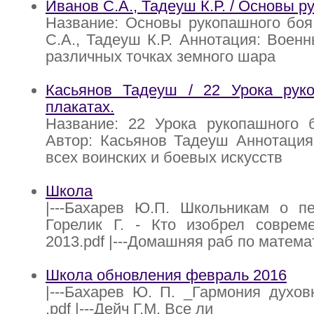
Иванов С.А., Тадеуш К.Р. / Основы р
Название: Основы рукопашного боя
С.А., Тадеуш К.Р. Аннотация: Воен
различных точках земного шара
Касьянов Тадеуш / 22 Урока рук
плакатах.
Название: 22 Урока рукопашного б
Автор: Касьянов Тадеуш Аннотаци
всех воинских и боевых искусств
Школа
|---Бахарев Ю.П. Школьникам о педа
Горелик Г. - Кто изобрел соврем
2013.pdf |---Домашняя раб по математи
Школа обновления февраль 2016
|---Бахарев Ю. П. _Гармония духо
.pdf |---Дейч Г.М. Все ли