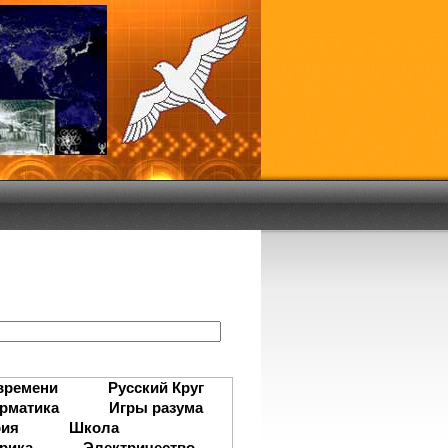
:
времени
Русский Круг
рматика
Игры разума
рия
Школа
рика
Электричество