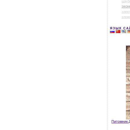
шауб
экон
элек
элем
ЯЗЫК СА
Питомник Д