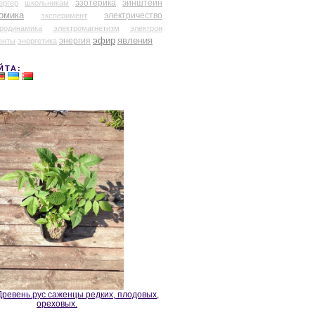
эзотерика
эйнштейн
ергер
школьникам
омика
электричество
эксперимент
тродинамика
электромагнетизм
электрон
эфир
энергия
явления
енты
энергетика
ЙТА:
ревень.рус саженцы редких, плодовых,
ореховых.