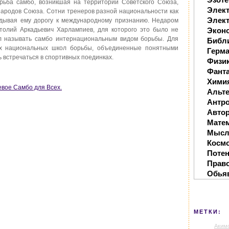
орьба самбо, возникшая на территории Советского Союза,
Элек
народов Союза. Сотни тренеров разной национальности как
Элект
адывая ему дорогу к международному признанию. Недаром
толий Аркадьевич Харлампиев, для которого это было не
Экон
ил называть самбо интернациональным видом борьбы. Для
Библ
ых национальных школ борьбы, объединенные понятными
Герм
 встречаться в спортивных поединках.
Физи
Фанта
Хими
оевое Самбо для Всех.
Альте
Антр
Автор
Мате
Мысл
Косм
Поте
Прав
Обья
МЕТКИ:
Аким