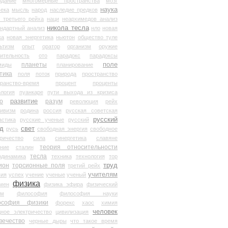
здание
многомерные пространства
мозг
наука
века
мысль
народ
наследие предков
 третьего рейха
наци
неархимедов анализ
никола тесла
андартный анализ
нло
новая
ка
новая энергетика
ньютон
общество туле
ьтизм
опыт
оратор
организм
оружие
ительность
ото
парадокс
парадоксы
планеты
поле
миды
планирование
тика
поля
поток
природа
пространство
транство-время
процент
проценты
логия
пуанкаре
пути выхода из кризиса
о
развитие
разум
революция
рейх
тивизм
родина
россия
русская советская
русский
астика
русские ученые
русский
д
свет
русь
свободная энергия
свободное
ричество
сила
синергетика
славяне
теория относительности
ание
сталин
тесла
одинамика
техника
технология
тор
труд
ион
торсионные поля
третий рейх
учителям
вия
успех
учение
ученые
ученый
физика
мен
физика эфира
физический
ум
философия
философия науки
ософия физики
форекс
хаос
химия
человек
дное электричество
цивилизация
вечество
черные дыры
что такое время