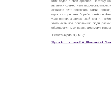
этих видов в свой арсенал. Поэтому б
является совместным творчеством всех 
любимое дитя пестовали самбо, прокл
один из корифеев борьбы самбо – Ана
увлечением, а делом всей жизни, люб
этого есть все основания: люди разн
общедоступными правилами могут теперь
Скачать в pdf ( 3,2 МБ ):
Жуков А.Г., Тихонов В.А., Шмелев О.А. / Б