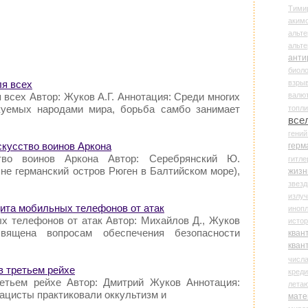
Тими
аки
альте
альт
анти
биоло
взры
ля всех
валю
 всех Автор: Жуков А.Г. Аннотация: Среди многих
куемых народами мира, борьба самбо занимает
топл
все
гени
скусство воинов Аркона
герм
тво воинов Аркона Автор: Серебрянский Ю.
гитле
не германский остров Рюген в Балтийском море),
жизн
звез
излу
щита мобильных телефонов от атак
иноп
х телефонов от атак Автор: Михайлов Д., Жуков
истор
вящена вопросам обеспечения безопасности
кван
кван
числ
в третьем рейхе
креди
ретьем рейхе Автор: Дмитрий Жуков Аннотация:
лета
нацисты практиковали оккультизм и
мате