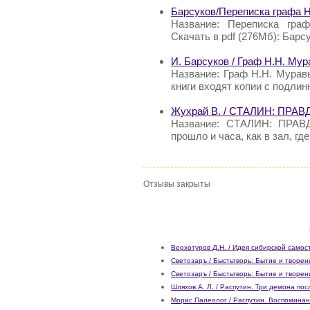
Барсуков/Переписка графа 
Название: Переписка граф
Скачать в pdf (276Мб): Бар
И. Барсуков / Граф Н.Н. Мур
Название: Граф Н.Н. Муравь
книги входят копии с подли
Жухрай В. / СТАЛИН: ПРА
Название: СТАЛИН: ПРАВ
прошло и часа, как в зал, г
Отзывы закрыты
Верхотуров Д.Н. / Идея сибирской самос
Светозаръ / Быстьтворь: Бытие и творени
Светозаръ / Быстьтворь: Бытие и творен
Шляхов А. Л. / Распутин. Три демона пос
Морис Палеолог / Распутин. Воспоминан