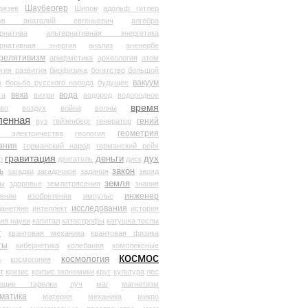
Шаубергер
рязев
Шипов
адольф гитлер
мов анатолий евгеньевич
алгебра
рнатива
альтернативная энергетика
ернативная энергия
анализ
аненербе
релятивизм
арифметика
археология
атом
гия развития
биофизика
богатство
большой
вакуум
в
борьба русского народа
будущее
века
вода
та
вихри
водород
водородное
время
иво
воздух
война
волны
ленная
гений
вуз
гейзенберг
генератор
геометрия
й электричества
геология
ания
германский народ
германский рейх
гравитация
деньги
дух
р
двигатель
диск
ь
закон
загадки
загадочное
задания
заряд
земля
ды
здоровье
землетрясения
знания
инженер
чение
изобретения
импульс
исследования
ланетяне
интеллект
история
ия науки
капитал
катастрофы
катушка теслы
т
квантовая механика
квантовая физика
ты
кибернетика
колебания
комплексные
космос
космология
а
космогония
т
кризис
кризис экономики
круг
культура
лес
ющие тарелки
луч
маг
магнетизм
матика
материя
механика
микро