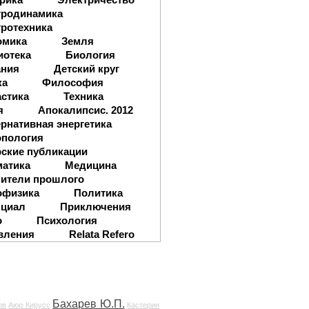
тродинамика
ротехника
омика
Земля
иотека
Биология
ания
Детский круг
ка
Философия
стика
Техника
я
Апокалипсис. 2012
рнативная энергетика
опология
ские публикации
матика
Медицина
ители прошлого
офизика
Политика
нциал
Приключения
о
Психология
вления
Relata Refero
Бахарев Ю.П.
ов
Аюр Кирусс
Кастерин