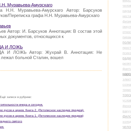
миро
Н.Н. Муравьева-Амурскаго
чело
а Н.Н. Муравьева-Амурскаго Автор: Барсуков
наука
суков/Переписка графа Н.Н. Муравьева-Амурскаго
нест
физи
авьев
оккул
ев Автор: И. Барсуков Аннотация: В состав этой
относ
нных документов, относящихся к
пира
поли
ВДА И ЛОЖЬ
прос
ДА И ЛОЖЬ Автор: Жухрай В. Аннотация: Не
психо
де лежал больной Сталин, вошел
ради
реля
фант
наро
элект
созн
терм
торс
Ещё записи в рубрике:
усло
тоятельности вчера и сегодня.
фено
е русов и ариев. Книга 2. (Летописное наследие предков).
ваку
ие русов и ариев. Книга 1. (Летописное наследие предков)
фил
леднего святого
холо
чело
ия.