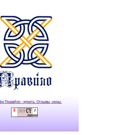
ёр ПравИло - купить. Отзывы, цены.