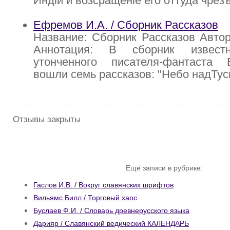
Индiи и возсращенiе его оттуда чрез
Ефремов И.А. / Сборник Рассказов
Название: Сборник Рассказов Авто
Аннотация: В сборник извест
утонченного писателя-фантаста
вошли семь рассказов: "Небо надТус
Отзывы закрыты
Ещё записи в рубрике:
Гаслов И.В. / Вокруг славянских шрифтов
Вильямс Билл / Торговый хаос
Буслаев Ф.И. / Словарь древнерусского языка
Дарияр / Славянский ведический КАЛЕНДАРЬ