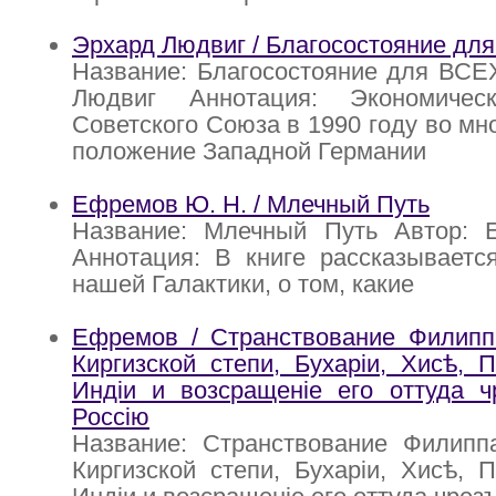
Эрхард Людвиг / Благосостояние дл
Название: Благосостояние для ВСЕ
Людвиг Аннотация: Экономичес
Советского Союза в 1990 году во мн
положение Западной Германии
Ефремов Ю. Н. / Млечный Путь
Название: Млечный Путь Автор:
Аннотация: В книге рассказываетс
нашей Галактики, о том, какие
Ефремов / Странствование Филип
Киргизской степи, Бухарiи, Хисѣ, П
Индiи и возсращенiе его оттуда ч
Россiю
Название: Странствование Филип
Киргизской степи, Бухарiи, Хисѣ, П