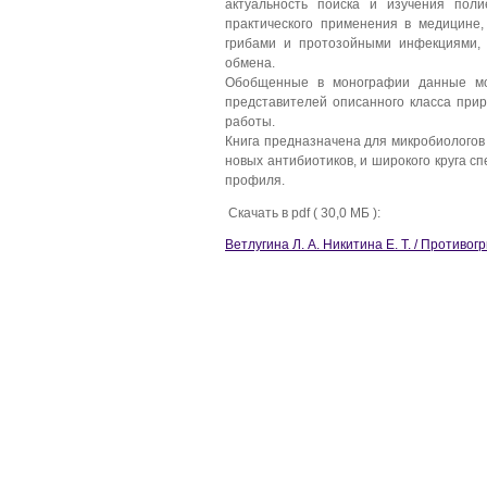
актуальность поиска и изучения поли
практического применения в медицине
грибами и протозойными инфекциями, 
обмена.
Обобщенные в монографии данные мо
представителей описанного класса при
работы.
Книга предназначена для микробиологов
новых антибиотиков, и широкого круга с
профиля.
Скачать в pdf ( 30,0 МБ ):
Ветлугина Л. А. Никитина Е. Т. / Против