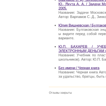
Ю., Якута А. А. / Задачи М
2005.
Название: Задачи Московск
Автор: Варламов С. Д., Зинко
Юлия Вишневская / Булгаков
Название: Булгаковская эн
ы видите перед собой перв
варианте.
Ю.П. БАХАРЕВ / УЧ
ЭЛЕКТРОННЫМ ДЕНЬГАМ 
Название: Учебник по плас
школьников). Автор: Ю.П. Ба
Без имени / Черная книга
Название: Черная книга Авто
за удальство, братцы, быть
Отзывы закрыты