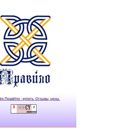
ёр ПравИло - купить. Отзывы, цены.