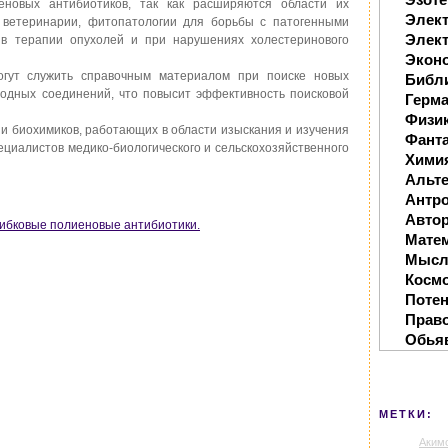
еновых антибиотиков, так как расширяются области их
Элек
, ветеринарии, фитопатологии для борьбы с патогенными
Элект
в терапии опухолей и при нарушениях холестеринового
Экон
гут служить справочным материалом при поиске новых
Библ
родных соединений, что повысит эффективность поисковой
Герм
Физи
 и биохимиков, работающих в области изыскания и изучения
Фанта
пециалистов медико-биологического и сельскохозяйственного
Хими
Альте
Антр
Автор
огрибковые полиеновые антибиотики.
Мате
Мысл
Косм
Поте
Прав
Обья
МЕТКИ:
Аким