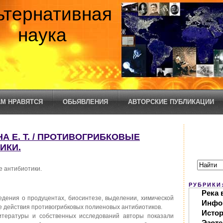
ьтернативная
наука
М НРАВЯТСЯ
ОБЬЯВЛЕНИЯ
АВТОРСКИЕ ПУБЛИКАЦИИ
НА Е. Т. / ПРОТИВОГРИБКОВЫЕ
ИКИ.
 антибиотики.
РУБРИКИ
Река 
ения о продуцентах, биосинтезе, выделении, химической
Инфо
ме действия противогрибковых полиеновых антибиотиков.
Исто
тературы и собственных исследований авторы показали
Эзоте