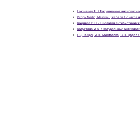
Ньюмейер П. / Натуральные антибиотики
Игорь Merlin, Максим Джабали / 7 часов 
Кокряков В.Н. / Биология антибиотиков 
Капустина И.А. / Натуральные антибиоти
Н.Д. Ющук, И.П. Балмасова, В.Н. Царев