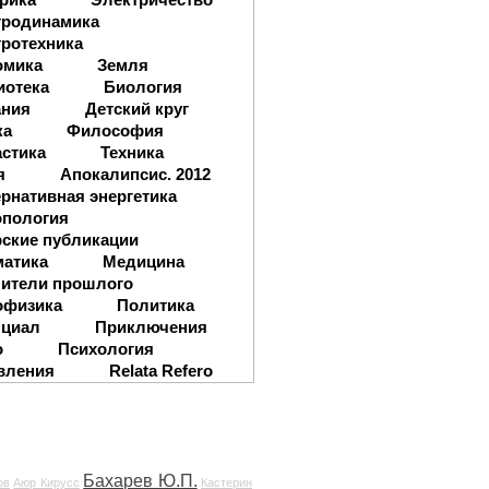
тродинамика
ротехника
омика
Земля
иотека
Биология
ания
Детский круг
ка
Философия
стика
Техника
я
Апокалипсис. 2012
рнативная энергетика
опология
ские публикации
матика
Медицина
ители прошлого
офизика
Политика
нциал
Приключения
о
Психология
вления
Relata Refero
Бахарев Ю.П.
ов
Аюр Кирусс
Кастерин