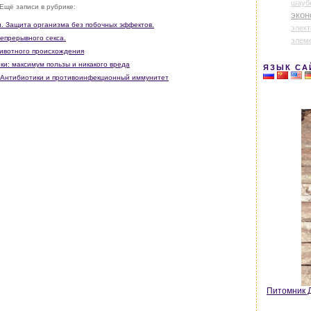
шауб
Ещё записи в рубрике:
экон
. Защита организма без побочных эффектов.
элек
непрерывного секса.
элем
животного происхождения
ки: максимум пользы и никакого вреда
ЯЗЫК СА
 / Антибиотики и противоинфекционный иммунитет
Питомник Д