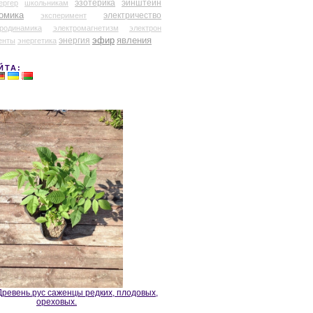
эзотерика
эйнштейн
ергер
школьникам
омика
электричество
эксперимент
тродинамика
электромагнетизм
электрон
эфир
энергия
явления
енты
энергетика
ЙТА:
ревень.рус саженцы редких, плодовых,
ореховых.