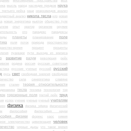
здание
многомерные пространства
мозг
наука
века
мысль
народ
наследие предков
 третьего рейха
наци
неархимедов анализ
никола тесла
андартный анализ
нло
новая
ка
новая энергетика
ньютон
общество туле
ьтизм
опыт
оратор
организм
оружие
ительность
ото
парадокс
парадоксы
планеты
поле
миды
планирование
тика
поля
поток
природа
пространство
транство-время
процент
проценты
логия
пуанкаре
пути выхода из кризиса
о
развитие
разум
революция
рейх
тивизм
родина
россия
русская советская
русский
астика
русские ученые
русский
д
свет
русь
свободная энергия
свободное
ричество
сила
синергетика
славяне
теория относительности
ание
сталин
тесла
одинамика
техника
технология
тор
труд
ион
торсионные поля
третий рейх
учителям
вия
успех
учение
ученые
ученый
физика
мен
физика эфира
физический
ум
философия
философия науки
ософия физики
форекс
хаос
химия
человек
дное электричество
цивилизация
вечество
черные дыры
что такое время