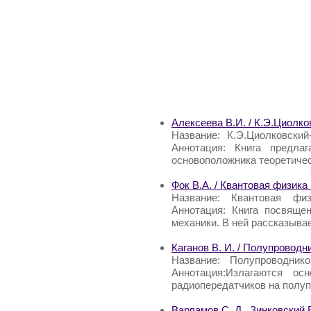
Алексеева В.И. / К.Э.Циолк
Название: К.Э.Циолковски
Аннотация: Книга предла
основоположника теоретичес
Фок В.А. / Квантовая физика
Название: Квантовая фи
Аннотация: Книга посвяще
механики. В ней рассказывае
Каганов В. И. / Полупровод
Название: Полупроводник
Аннотация:Излагаются ос
радиопередатчиков на полу
Варламов С. Д., Зинковский 