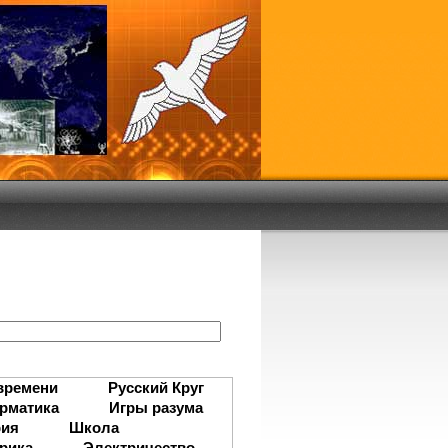
:
времени
Русский Круг
рматика
Игры разума
рия
Школа
рика
Электричество