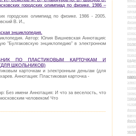
миро
осковских городских олимпиад по физике. 1986 –
чело
наука
их городских олимпиад по физике. 1986 - 2005.
нест
вский В. И.,
физи
оккул
ская энциклопедия.
относ
циклопедия. Автор: Юлия Вишневская Аннотация:
пира
ую "Булгаковскую энциклопедию" в электронном
поли
прос
психо
ЕБНИК ПО ПЛАСТИКОВЫМ КАРТОЧКАМ И
ради
(ДЛЯ ШКОЛЬНИКОВ)
реля
тиковым карточкам и электронным деньгам (для
фант
харев. Аннотация: Пластиковая карточка -
наро
элект
созн
р: Без имени Аннотация: И что за веселость, что
терм
 московским человеком! Что
торс
усло
фено
ваку
фил
холо
чело