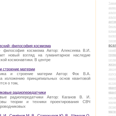
Тими
аки
альте
альт
анти
биоло
взры
валю
топл
все
овский- философия космизма
й- философия космизма Автор: Алексеева В.И.
гени
гает новый взгляд на гуманитарное наследие
герм
кой космонавтики. В центре
гитле
жизн
 и строение материи
звез
зика и строение материи Автор: Фок В.А.
излу
на изложению принципиальных основ квантовой
иноп
тся о том,
истор
кван
никовые радиопередатчики
кван
овые радиопередатчики Автор: Каганов В. И.
числ
новы теории и техники проектирования СВЧ
креди
проводниковых
лета
мате
В. И., Семёнов М. В., Старокуров Ю. В., Шведов О.