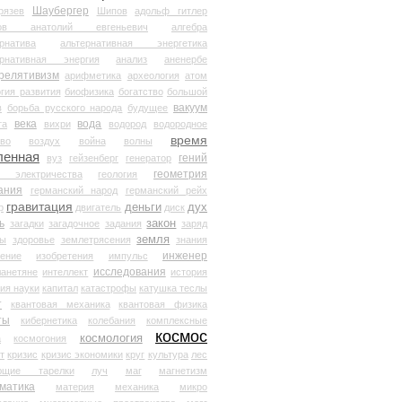
Шаубергер
рязев
Шипов
адольф гитлер
мов анатолий евгеньевич
алгебра
рнатива
альтернативная энергетика
ернативная энергия
анализ
аненербе
релятивизм
арифметика
археология
атом
гия развития
биофизика
богатство
большой
вакуум
в
борьба русского народа
будущее
века
вода
та
вихри
водород
водородное
время
иво
воздух
война
волны
ленная
гений
вуз
гейзенберг
генератор
геометрия
й электричества
геология
ания
германский народ
германский рейх
гравитация
деньги
дух
р
двигатель
диск
ь
закон
загадки
загадочное
задания
заряд
земля
ды
здоровье
землетрясения
знания
инженер
чение
изобретения
импульс
исследования
ланетяне
интеллект
история
ия науки
капитал
катастрофы
катушка теслы
т
квантовая механика
квантовая физика
ты
кибернетика
колебания
комплексные
космос
космология
а
космогония
т
кризис
кризис экономики
круг
культура
лес
ющие тарелки
луч
маг
магнетизм
матика
материя
механика
микро