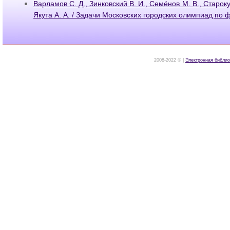
Варламов С. Д., Зинковский В. И., Семёнов М. В., Старок
Якута А. А. / Задачи Московских городских олимпиад по ф
2008-2022 © |
Электронная библио