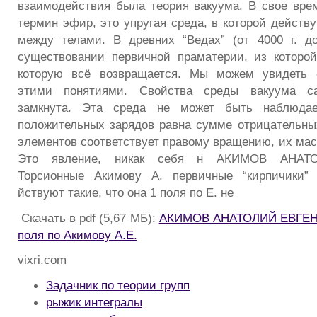
взаимодействия была теория вакуума. В свое вр
термин эфир, это упругая среда, в которой действ
между телами. В древних “Ведах” (от 4000 г. до
существовании первичной праматерии, из которо
которую всё возвращается. Мы можем увидеть 
этими понятиями. Свойства среды вакуума сам
замкнута. Эта среда не может быть наблюда
положительных зарядов равна сумме отрицательны
элементов соответствует правому вращению, их мас
Это явление, никак себя н АКИМОВ АНАТ
Торсионные Акимову А. первичные “кирпичики”
йствуют такие, что она 1 поля по Е. не
Скачать в pdf (5,67 МБ):
АКИМОВ АНАТОЛИЙ ЕВГЕНЬ
поля по Акимову А.Е.
vixri.com
Задачник по теории групп
рыжик интегралы