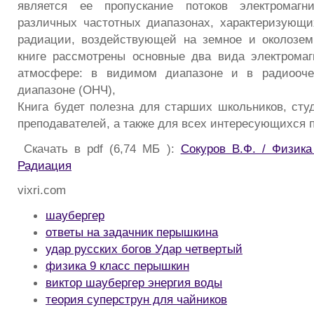
является ее пропускание потоков электромагн
различных частотных диапазонах, характеризующи
радиации, воздействующей на земное и околозем
книге рассмотрены основные два вида электрома
атмосфере: в видимом диапазоне и в радиооче
диапазоне (ОНЧ),
Книга будет полезна для старших школьников, студ
преподавателей, а также для всех интересующихся 
Скачать в pdf (6,74 МБ ):
Сокуров В.Ф. / Физика
Радиация
vixri.com
шаубергер
ответы на задачник перышкина
удар русских богов Удар четвертый
физика 9 класс перышкин
виктор шаубергер энергия воды
теория суперструн для чайников