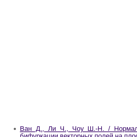
Ван Д., Ли Ч., Чоу Ш.-Н. / Норм
бифуркации векторных полей на плос