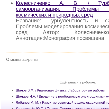
Колесниченко А. В. / Турб
самоорганизация. Проблемы м
космических и природных сред
Название: Турбулентность и са
Проблемы моделирования космическ
сред Автор: Колеснич
Аннотация:Монография посвящена
Отзывы закрыты
Ещё записи в рубрике:
Шилов В.Ф. / Квантовая физика. Лабораторные работы
Шелаев И.А. / Введение в необратимую электродинамику
Лобанов М. М. / Развитие советской радиолокационной т
Куперштейн Ю.С. / 7класс. Опорные конспекты по физике