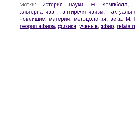
Метки:
история науки
,
Н. Кемпбелл
альтернатива
,
антирелятивизм
,
актуальн
новейшие
,
материя
,
методология
,
века
,
М. 
теория эфира
,
физика
,
ученые
,
эфир
,
relata r