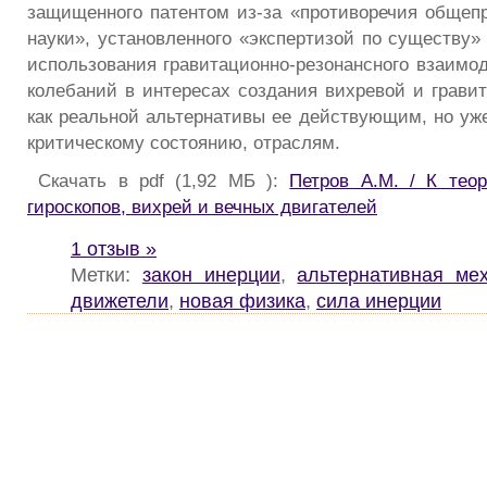
защищенного патентом из-за «противоречия обще
науки», установленного «экспертизой по существу»
использования гравитационно-резонансного взаимо
колебаний в интересах создания вихревой и гравит
как реальной альтернативы ее действующим, но у
критическому состоянию, отраслям.
Скачать в pdf (1,92 МБ ):
Петров А.М. / К те
гироскопов, вихрей и вечных двигателей
1 отзыв »
Метки:
закон инерции
,
альтернативная ме
движетели
,
новая физика
,
сила инерции