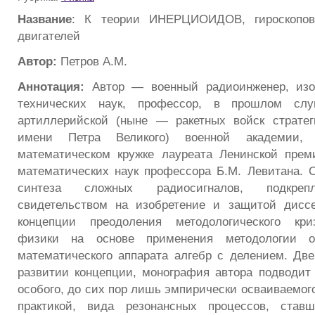
Название
: К теории ИНЕРЦИОИДОВ, гироскопов
двигателей
Автор:
Петров А.М.
Аннотация:
Автор — военный радиоинженер, изоб
технических наук, профессор, в прошлом сл
артиллерийской (ныне — ракетных войск стратег
имени Петра Великого) военной академии,
математическом кружке лауреата Ленинской прем
математических наук профессора Б.М. Левитана. 
синтеза сложных радиосигналов, подкреп
свидетельством на изобретение и защитой дисс
концепции преодоления методологического кри
физики на основе применения методологии 
математического аппарата алгебр с делением. Две
развитии концепции, монография автора подводит
особого, до сих пор лишь эмпирически осваиваемог
практикой, вида резонансных процессов, став