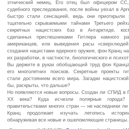
этнический немец. Его отец был офицером СС,
судебного преследования, после войны уехал в Арг
быстро стали сенсацией, ведь они приоткрыли
тщательно скрываемыми тайнами Третьего рейх
секретных нацистских баз в Антарктиде, косм
сделанных приспешниками Гитлера намного р
американцев, или выведения расы «сверхлюдей
создания нацистами ядерного оружия, фон Кранц на
их разработки, в частности, биологического и психо
Вы держите в руках обобщающий труд фон Кранца
его многолетних поисков. Секретные проекты ги
стали достоянием всего мира. Загадки нацистской
бы, раскрыты, что дальше?
Но появляются новые вопросы. Создан ли СПИД в Г
XX века? Куда исчезли полярные города? 
правительствами многих стран — не наследники ли 
Кранц продолжает изучать летопись истори
обнаруживая все новые и ошеломляющие страниц