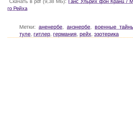
Скачать в pdf (9,38 МБ):
Ганс Ульрих фон Кранц / 
го Рейха
Метки:
аненербе
,
анэнербе
,
военные тайн
туле
,
гитлер
,
германия
,
рейх
,
эзотерика