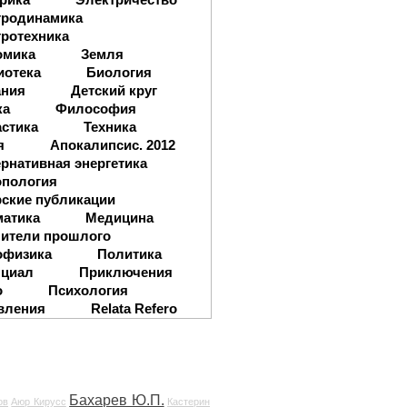
тродинамика
ротехника
омика
Земля
иотека
Биология
ания
Детский круг
ка
Философия
стика
Техника
я
Апокалипсис. 2012
рнативная энергетика
опология
ские публикации
матика
Медицина
ители прошлого
офизика
Политика
нциал
Приключения
о
Психология
вления
Relata Refero
Бахарев Ю.П.
ов
Аюр Кирусс
Кастерин