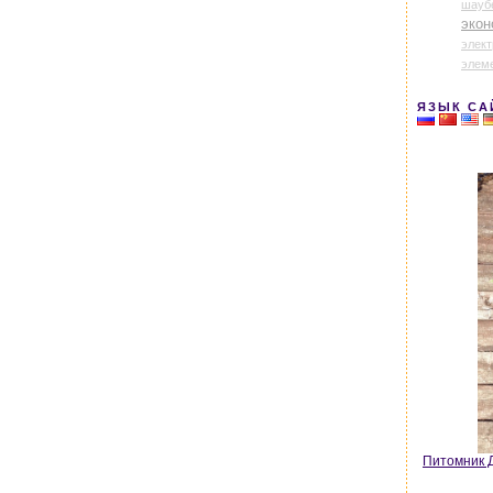
шауб
экон
элек
элем
ЯЗЫК СА
Питомник Д