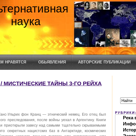
ьтернативная
наука
М НРАВЯТСЯ
ОБЬЯВЛЕНИЯ
АВТОРСКИЕ ПУБЛИКАЦИИ
 / МИСТИЧЕСКИЕ ТАЙНЫ 3-ГО РЕЙХА
РУБРИКИ
анс-Ульрих фон Кранц — этнический немец. Его отец был
Река 
го преследования, после войны уехал в Аргентину. Книги
Инфо
они приоткрыли завесу над самыми тщательно скрываемыми
Исто
это секретных нацистских баз в Антарктиде, космических
Эзоте