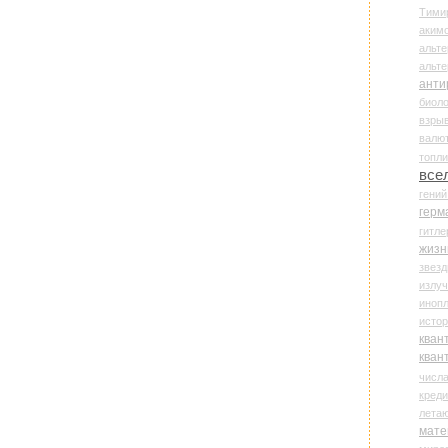
Тими
аки
альте
альт
анти
биоло
взры
валю
топл
все
гени
герм
гитле
жизн
звез
излу
иноп
истор
кван
кван
числ
креди
лета
мате