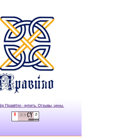
ёр ПравИло - купить. Отзывы, цены.