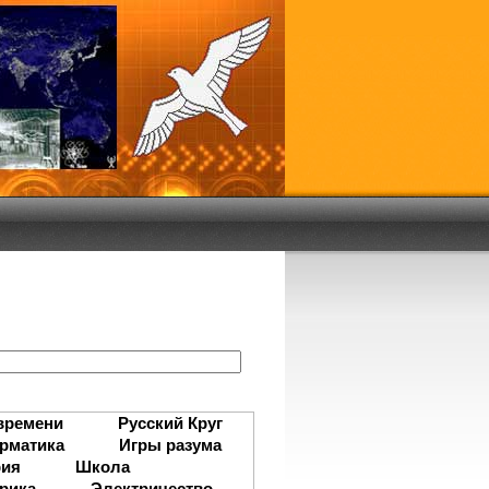
:
времени
Русский Круг
рматика
Игры разума
рия
Школа
рика
Электричество