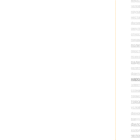
миро
чело
наука
нест
физи
оккул
относ
пира
поли
прос
психо
ради
реля
фант
наро
элект
созн
терм
торс
усло
фено
ваку
фил
холо
чело