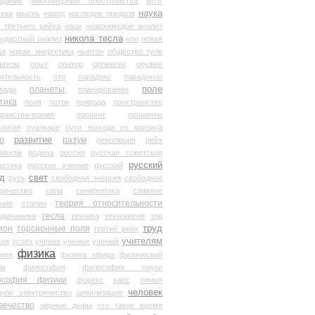
здание
многомерные пространства
мозг
наука
века
мысль
народ
наследие предков
 третьего рейха
наци
неархимедов анализ
никола тесла
андартный анализ
нло
новая
ка
новая энергетика
ньютон
общество туле
ьтизм
опыт
оратор
организм
оружие
ительность
ото
парадокс
парадоксы
планеты
поле
миды
планирование
тика
поля
поток
природа
пространство
транство-время
процент
проценты
логия
пуанкаре
пути выхода из кризиса
о
развитие
разум
революция
рейх
тивизм
родина
россия
русская советская
русский
астика
русские ученые
русский
д
свет
русь
свободная энергия
свободное
ричество
сила
синергетика
славяне
теория относительности
ание
сталин
тесла
одинамика
техника
технология
тор
труд
ион
торсионные поля
третий рейх
учителям
вия
успех
учение
ученые
ученый
физика
мен
физика эфира
физический
ум
философия
философия науки
ософия физики
форекс
хаос
химия
человек
дное электричество
цивилизация
вечество
черные дыры
что такое время