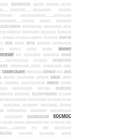
Шаубергер
рязев
Шипов
адольф гитлер
мов анатолий евгеньевич
алгебра
рнатива
альтернативная энергетика
ернативная энергия
анализ
аненербе
релятивизм
арифметика
археология
атом
гия развития
биофизика
богатство
большой
вакуум
в
борьба русского народа
будущее
века
вода
та
вихри
водород
водородное
время
иво
воздух
война
волны
ленная
гений
вуз
гейзенберг
генератор
геометрия
й электричества
геология
ания
германский народ
германский рейх
гравитация
деньги
дух
р
двигатель
диск
ь
закон
загадки
загадочное
задания
заряд
земля
ды
здоровье
землетрясения
знания
инженер
чение
изобретения
импульс
исследования
ланетяне
интеллект
история
ия науки
капитал
катастрофы
катушка теслы
т
квантовая механика
квантовая физика
ты
кибернетика
колебания
комплексные
космос
космология
а
космогония
т
кризис
кризис экономики
круг
культура
лес
ющие тарелки
луч
маг
магнетизм
матика
материя
механика
микро