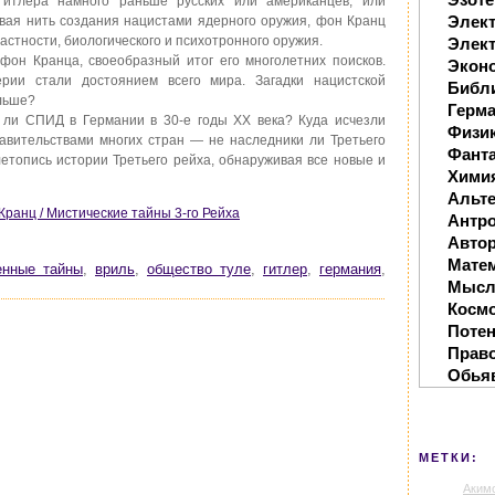
Гитлера намного раньше русских или американцев, или
Элек
вая нить создания нацистами ядерного оружия, фон Кранц
частности, биологического и психотронного оружия.
Элект
он Кранца, своеобразный итог его многолетних поисков.
Экон
рии стали достоянием всего мира. Загадки нацистской
Библ
альше?
Герм
 ли СПИД в Германии в 30-е годы XX века? Куда исчезли
Физи
авительствами многих стран — не наследники ли Третьего
Фанта
етопись истории Третьего рейха, обнаруживая все новые и
Хими
Альте
Кранц / Мистические тайны 3-го Рейха
Антр
Автор
Мате
енные тайны
,
вриль
,
общество туле
,
гитлер
,
германия
,
Мысл
Косм
Поте
Прав
Обья
МЕТКИ:
Аким