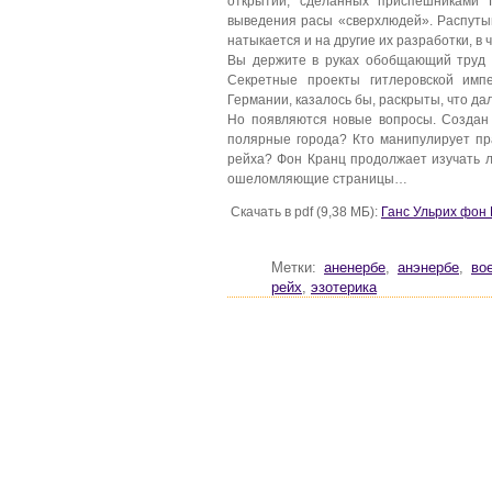
открытий, сделанных приспешниками 
выведения расы «сверхлюдей». Распуты
натыкается и на другие их разработки, в 
Вы держите в руках обобщающий труд ф
Секретные проекты гитлеровской импе
Германии, казалось бы, раскрыты, что д
Но появляются новые вопросы. Создан
полярные города? Кто манипулирует пр
рейха? Фон Кранц продолжает изучать л
ошеломляющие страницы…
Скачать в pdf (9,38 МБ):
Ганс Ульрих фон 
Метки:
аненербе
,
анэнербе
,
во
рейх
,
эзотерика