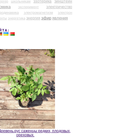
эзотерика
эйнштейн
ергер
школьникам
омика
электричество
эксперимент
тродинамика
электромагнетизм
электрон
эфир
энергия
явления
енты
энергетика
ЙТА:
ревень.рус саженцы редких, плодовых,
ореховых.