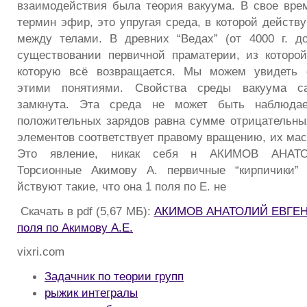
взаимодействия была теория вакуума. В свое вр
термин эфир, это упругая среда, в которой действ
между телами. В древних “Ведах” (от 4000 г. до
существовании первичной праматерии, из которо
которую всё возвращается. Мы можем увидеть 
этими понятиями. Свойства среды вакуума сам
замкнута. Эта среда не может быть наблюда
положительных зарядов равна сумме отрицательны
элементов соответствует правому вращению, их мас
Это явление, никак себя н АКИМОВ АНАТ
Торсионные Акимову А. первичные “кирпичики”
йствуют такие, что она 1 поля по Е. не
Скачать в pdf (5,67 МБ):
АКИМОВ АНАТОЛИЙ ЕВГЕНЬ
поля по Акимову А.Е.
vixri.com
Задачник по теории групп
рыжик интегралы