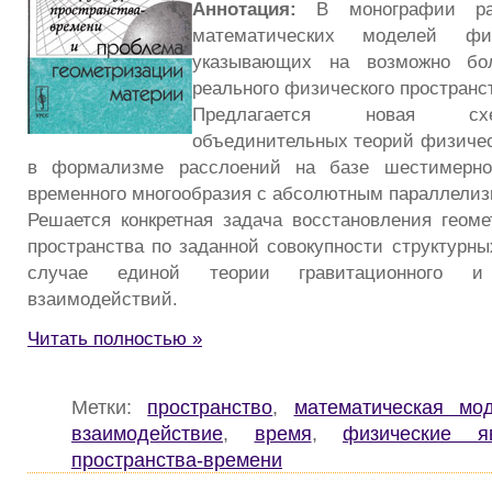
Аннотация:
В монографии рас
математических моделей физ
указывающих на возможно бо
реального физического пространс
Предлагается новая сх
объединительных теорий физиче
в формализме расслоений на базе шестимерног
временного многообразия с абсолютным параллелиз
Решается конкретная задача восстановления геоме
пространства по заданной совокупности структурны
случае единой теории гравитационного и э
взаимодействий.
Читать полностью »
Метки:
пространство
,
математическая мо
взаимодействие
,
время
,
физические я
пространства-времени