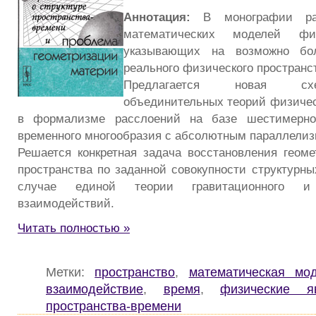
Аннотация:
В монографии рас
математических моделей физ
указывающих на возможно бо
реального физического пространс
Предлагается новая сх
объединительных теорий физиче
в формализме расслоений на базе шестимерног
временного многообразия с абсолютным параллелиз
Решается конкретная задача восстановления геоме
пространства по заданной совокупности структурны
случае единой теории гравитационного и э
взаимодействий.
Читать полностью »
Метки:
пространство
,
математическая мо
взаимодействие
,
время
,
физические я
пространства-времени