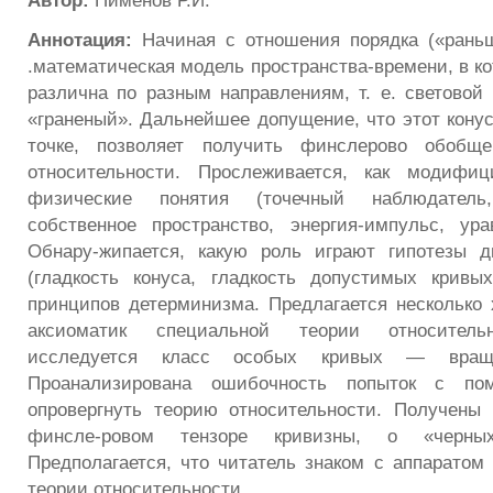
Автор:
Пименов Р.И.
Аннотация:
Начиная с отношения порядка («раньш
.математическая модель пространства-времени, в ко
различна по разным направлениям, т. е. световой 
«граненый». Дальнейшее допущение, что этот конус
точке, позволяет получить финслерово обобщ
относительности. Прослеживается, как модифи
физические понятия (точечный наблюдатель,
собственное пространство, энергия-импульс, ур
Обнару-жипается, какую роль играют гипотезы 
(гладкость конуса, гладкость допустимых кривы
принципов детерминизма. Предлагается несколько 
аксиоматик специальной теории относитель
исследуется класс особых кривых — вращ
Проанализирована ошибочность попыток с по
опровергнуть теорию относительности. Получены
финсле-ровом тензоре кривизны, о «чер
Предполагается, что читатель знаком с аппаратом
теории относительности.