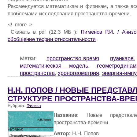
Рекомендуется математикам и физикам, а также все
проблемами исследования пространства-времени.
<!–more–>
Скачать в pdf (12,3 МБ ):
Пименов Р.И. / Аниз
обобщение теории относительности
Метки:
пространство-время
,
пуанкаре
математическая модель
,
геометродинам
пространства
,
хроногеометрия
,
энергия-импу
Н.Н. ПОПОВ / НОВЫЕ ПРЕДСТАВ
СТРУКТУРЕ ПРОСТРАНСТВА-ВР
Рубрика:
Физика
Название:
Новые представле
пространства-времени
Автор:
Н.Н. Попов