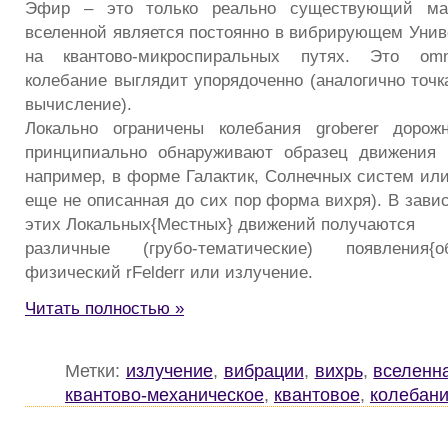
Эфир – это только реально существующий ма
вселенной является постоянно в вибрирующем Уни
на квантово-микроспиральных путях. Это omni
колебание выглядит упорядоченно (аналогично точк
вычисление).
Локально ограничены колебания groberer дорож
принципиально обнаруживают образец движения rPot
например, в форме Галактик, Солнечных систем или
еще не описанная до сих пор форма вихря). В зави
этих Локальных{Местных} движений получаются
различные (грубо-тематические) появления{о
физический rFelderr или излучение.
Читать полностью »
Метки:
излучение
,
вибрации
,
вихрь
,
вселенн
квантово-механическое
,
квантовое
,
колебан