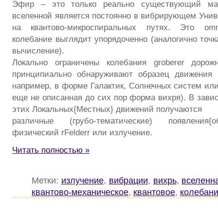
Эфир – это только реально существующий ма
вселенной является постоянно в вибрирующем Уни
на квантово-микроспиральных путях. Это omni
колебание выглядит упорядоченно (аналогично точк
вычисление).
Локально ограничены колебания groberer дорож
принципиально обнаруживают образец движения rPot
например, в форме Галактик, Солнечных систем или
еще не описанная до сих пор форма вихря). В зави
этих Локальных{Местных} движений получаются
различные (грубо-тематические) появления{о
физический rFelderr или излучение.
Читать полностью »
Метки:
излучение
,
вибрации
,
вихрь
,
вселенн
квантово-механическое
,
квантовое
,
колебан