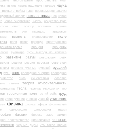
здание
многомерные пространства
мозг
наука
века
мысль
народ
наследие предков
 третьего рейха
наци
неархимедов анализ
никола тесла
андартный анализ
нло
новая
ка
новая энергетика
ньютон
общество туле
ьтизм
опыт
оратор
организм
оружие
ительность
ото
парадокс
парадоксы
планеты
поле
миды
планирование
тика
поля
поток
природа
пространство
транство-время
процент
проценты
логия
пуанкаре
пути выхода из кризиса
о
развитие
разум
революция
рейх
тивизм
родина
россия
русская советская
русский
астика
русские ученые
русский
д
свет
русь
свободная энергия
свободное
ричество
сила
синергетика
славяне
теория относительности
ание
сталин
тесла
одинамика
техника
технология
тор
труд
ион
торсионные поля
третий рейх
учителям
вия
успех
учение
ученые
ученый
физика
мен
физика эфира
физический
ум
философия
философия науки
ософия физики
форекс
хаос
химия
человек
дное электричество
цивилизация
вечество
черные дыры
что такое время