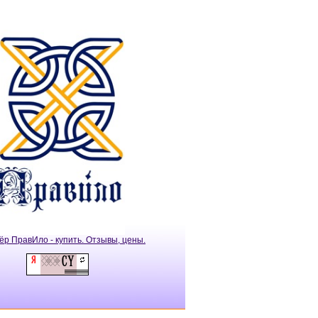
ёр ПравИло - купить. Отзывы, цены.