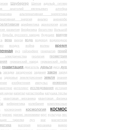
Шаубергер
рязев
Шипов
адольф гитлер
мов анатолий евгеньевич
алгебра
рнатива
альтернативная энергетика
ернативная энергия
анализ
аненербе
релятивизм
арифметика
археология
атом
гия развития
биофизика
богатство
большой
вакуум
в
борьба русского народа
будущее
века
вода
та
вихри
водород
водородное
время
иво
воздух
война
волны
ленная
гений
вуз
гейзенберг
генератор
геометрия
й электричества
геология
ания
германский народ
германский рейх
гравитация
деньги
дух
р
двигатель
диск
ь
закон
загадки
загадочное
задания
заряд
земля
ды
здоровье
землетрясения
знания
инженер
чение
изобретения
импульс
исследования
ланетяне
интеллект
история
ия науки
капитал
катастрофы
катушка теслы
т
квантовая механика
квантовая физика
ты
кибернетика
колебания
комплексные
космос
космология
а
космогония
т
кризис
кризис экономики
круг
культура
лес
ющие тарелки
луч
маг
магнетизм
матика
материя
механика
микро