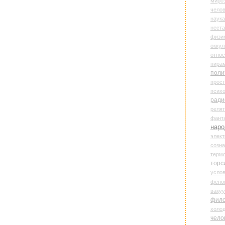
миро
чело
наука
нест
физи
оккул
относ
пира
поли
прос
психо
ради
реля
фант
наро
элект
созн
терм
торс
усло
фено
ваку
фил
холо
чело