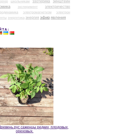
эзотерика
эйнштейн
ергер
школьникам
омика
электричество
эксперимент
тродинамика
электромагнетизм
электрон
эфир
энергия
явления
енты
энергетика
ЙТА:
ревень.рус саженцы редких, плодовых,
ореховых.