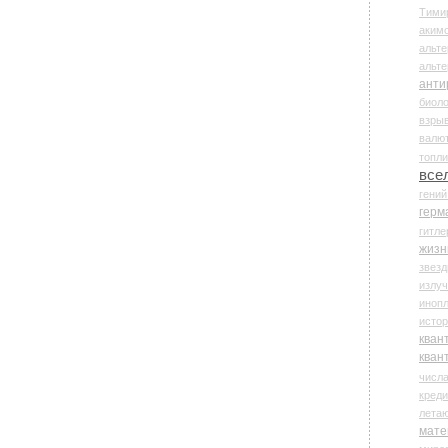
Тими
аки
альте
альт
анти
биоло
взры
валю
топл
все
гени
герм
гитле
жизн
звез
излу
иноп
истор
кван
кван
числ
креди
лета
мате