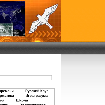
:
времени
Русский Круг
рматика
Игры разума
рия
Школа
рика
Электричество