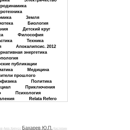
тродинамика
ротехника
омика
Земля
иотека
Биология
ания
Детский круг
ка
Философия
стика
Техника
я
Апокалипсис. 2012
рнативная энергетика
опология
ские публикации
матика
Медицина
ители прошлого
офизика
Политика
нциал
Приключения
о
Психология
вления
Relata Refero
Бахарев Ю.П.
ов
Аюр Кирусс
Кастерин