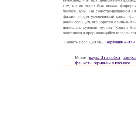
велосипед и гитара. Девушка-экскурсово
том, как ее жених был послан фюрером
полюсе Луны. На сконструированном и
физики, подал условленный сигнал фа
рации сообщил, что борется с сильным б
донеслась суровая музыка “Хорста Ве
пластинок) и прерывающийся голос пило
Скачать в pdf (1,29 МБ):
Первушин Антон 
Метки:
наука 3-го рейха
,
велика
фашисты германии в космосе