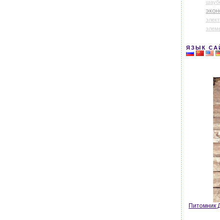
шауб
экон
элек
элем
ЯЗЫК СА
Питомник Д