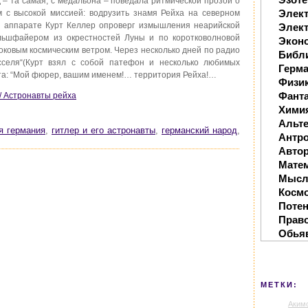
д – та самая, с медальона – поведала ритмической прозой о
Элек
 с высокой миссией: водрузить знамя Рейха на северном
м аппарате Курт Келлер опроверг измышления неарийской
Элект
льшфайером из окрестностей Луны и по коротковолновой
Экон
оковым космическим ветром. Через несколько дней по радио
Библ
сселя“(Курт взял с собой патефон и несколько любимых
Герм
та: “Мой фюрер, вашим именем!… территория Рейха!…
Физи
Фанта
/ Астронавты рейха
Хими
Альте
я германия
,
гитлер и его астронавты
,
германский народ
,
Антр
Автор
Мате
Мысл
Косм
Поте
Прав
Обья
МЕТКИ:
Аким