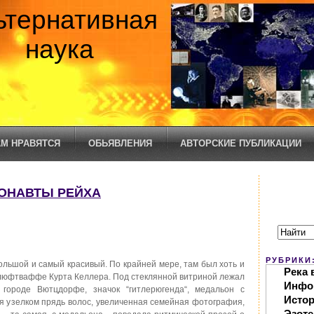
ьтернативная
наука
М НРАВЯТСЯ
ОБЬЯВЛЕНИЯ
АВТОРСКИЕ ПУБЛИКАЦИИ
РОНАВТЫ РЕЙХА
РУБРИКИ
ьшой и самый красивый. По крайней мере, там был хоть и
Река 
люфтваффе Курта Келлера. Под стеклянной витриной лежал
Инфо
городе Вютцдорфе, значок “гитлерюгенда“, медальон с
Исто
я узелком прядь волос, увеличенная семейная фотография,
Эзоте