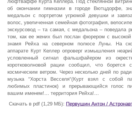
люфтваффе Курта Келлера. Под стеклянной витрин
об окончании гимназии в городе Вютцдорфе, зна
медальон с портретом угрюмой девушки и завяза
волос, увеличенная семейная фотография, велосипе
экскурсовод – та самая, с медальона – поведала р
том, как ее жених был послан фюрером с высокой
знамя Рейха на северном полюсе Луны. На ско
аппарате Курт Келлер опроверг измышления неари
условленный сигнал фальшфайером из окрес
коротковолновой рации сообщил, что борется 
космическим ветром. Через несколько дней по ради
музыка “Хорста Весселя“(Курт взял с собой п
любимых пластинок) и прерывающийся голос пи
вашим именем!… территория Рейха!…
Скачать в pdf (1,29 МБ):
Первушин Антон / Астронав