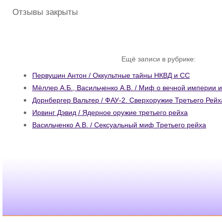
Отзывы закрыты
Ещё записи в рубрике:
Первушин Антон / Оккультные тайны НКВД и СС
Мёллер А.Б., Васильченко А.В. / Миф о вечной империи и
Дорнбергер Вальтер / ФАУ-2. Сверхоружие Третьего Рейх
Ирвинг Дэвид / Ядерное оружие третьего рейха
Васильченко А.В. / Сексуальный миф Третьего рейха